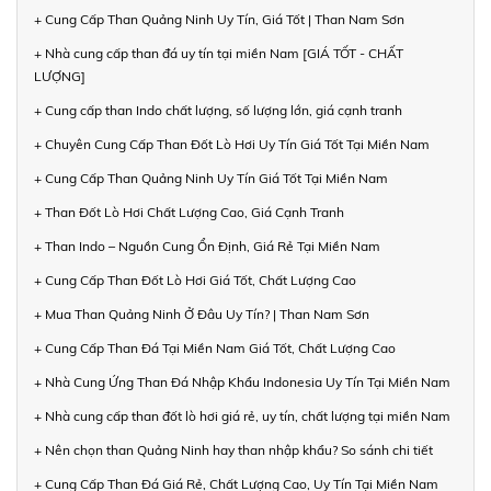
+ Cung Cấp Than Quảng Ninh Uy Tín, Giá Tốt | Than Nam Sơn
+ Nhà cung cấp than đá uy tín tại miền Nam [GIÁ TỐT - CHẤT
LƯỢNG]
+ Cung cấp than Indo chất lượng, số lượng lớn, giá cạnh tranh
+ Chuyên Cung Cấp Than Đốt Lò Hơi Uy Tín Giá Tốt Tại Miền Nam
+ Cung Cấp Than Quảng Ninh Uy Tín Giá Tốt Tại Miền Nam
+ Than Đốt Lò Hơi Chất Lượng Cao, Giá Cạnh Tranh
+ Than Indo – Nguồn Cung Ổn Định, Giá Rẻ Tại Miền Nam
+ Cung Cấp Than Đốt Lò Hơi Giá Tốt, Chất Lượng Cao
+ Mua Than Quảng Ninh Ở Đâu Uy Tín? | Than Nam Sơn
+ Cung Cấp Than Đá Tại Miền Nam Giá Tốt, Chất Lượng Cao
+ Nhà Cung Ứng Than Đá Nhập Khẩu Indonesia Uy Tín Tại Miền Nam
+ Nhà cung cấp than đốt lò hơi giá rẻ, uy tín, chất lượng tại miền Nam
+ Nên chọn than Quảng Ninh hay than nhập khẩu? So sánh chi tiết
+ Cung Cấp Than Đá Giá Rẻ, Chất Lượng Cao, Uy Tín Tại Miền Nam