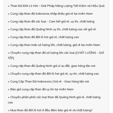
+ Than Đá Đốt Lò Hơi – Giải Pháp Năng Lượng Tiết Kiệm và Hiệu Quả
+ Cung cấp than đá Indonesia nhập khẩu giá rẻ tại miền Nam
+ Cung cấp than đá các loại - Cam kết giá rẻ, uy tín, chất lượng
+ Cung cấp than đá Quảng Ninh uy tín, chất lượng cao với giá rẻ
+ Cung cấp than đá đốt lò hơi giá rẻ, chất lượng cao
+ Cung cấp than Indo số lượng lớn, chất lượng, giá rẻ tại miền Nam
+ Chuyên cung cấp than đá số lượng lớn các loại [CHẤT LƯỢNG - GIÁ
TỐT]
+ Cung cấp than đá Quảng Ninh giá sỉ ưu đãi, giao hàng tận nơi
+ Chuyên cung cấp than đá đốt lò hơi giá rẻ, uy tín, chất lượng cao
+ Cung Cấp Than Đá Indonesia | Giá rẻ - Giao hàng tận nơi
+ Báo giá cung cấp than đá uy tín tại miền Nam
+ Chuyên phân phối các loại than đá Quảng Ninh giá rẻ, chất lượng
cao
+ Mua than đá đốt lò hơi ở đâu đảm bảo giá rẻ và chất lượng?