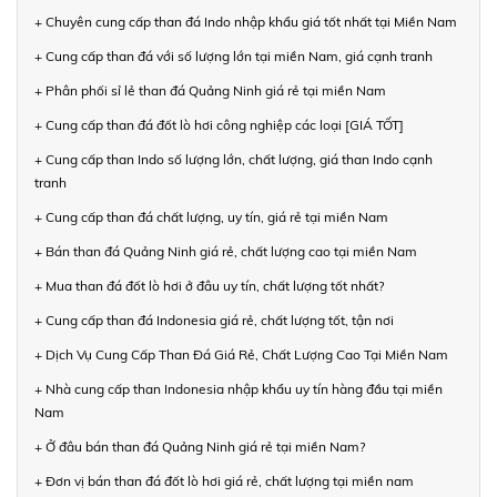
+ Chuyên cung cấp than đá Indo nhập khẩu giá tốt nhất tại Miền Nam
+ Cung cấp than đá với số lượng lớn tại miền Nam, giá cạnh tranh
+ Phân phối sỉ lẻ than đá Quảng Ninh giá rẻ tại miền Nam
+ Cung cấp than đá đốt lò hơi công nghiệp các loại [GIÁ TỐT]
+ Cung cấp than Indo số lượng lớn, chất lượng, giá than Indo cạnh
tranh
+ Cung cấp than đá chất lượng, uy tín, giá rẻ tại miền Nam
+ Bán than đá Quảng Ninh giá rẻ, chất lượng cao tại miền Nam
+ Mua than đá đốt lò hơi ở đâu uy tín, chất lượng tốt nhất?
+ Cung cấp than đá Indonesia giá rẻ, chất lượng tốt, tận nơi
+ Dịch Vụ Cung Cấp Than Đá Giá Rẻ, Chất Lượng Cao Tại Miền Nam
+ Nhà cung cấp than Indonesia nhập khẩu uy tín hàng đầu tại miền
Nam
+ Ở đâu bán than đá Quảng Ninh giá rẻ tại miền Nam?
+ Đơn vị bán than đá đốt lò hơi giá rẻ, chất lượng tại miền nam