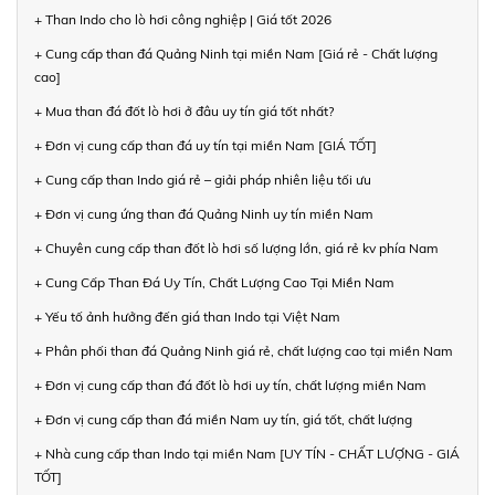
+ Than Indo cho lò hơi công nghiệp | Giá tốt 2026
+ Cung cấp than đá Quảng Ninh tại miền Nam [Giá rẻ - Chất lượng
cao]
+ Mua than đá đốt lò hơi ở đâu uy tín giá tốt nhất?
+ Đơn vị cung cấp than đá uy tín tại miền Nam [GIÁ TỐT]
+ Cung cấp than Indo giá rẻ – giải pháp nhiên liệu tối ưu
+ Đơn vị cung ứng than đá Quảng Ninh uy tín miền Nam
+ Chuyên cung cấp than đốt lò hơi số lượng lớn, giá rẻ kv phía Nam
+ Cung Cấp Than Đá Uy Tín, Chất Lượng Cao Tại Miền Nam
+ Yếu tố ảnh hưởng đến giá than Indo tại Việt Nam
+ Phân phối than đá Quảng Ninh giá rẻ, chất lượng cao tại miền Nam
+ Đơn vị cung cấp than đá đốt lò hơi uy tín, chất lượng miền Nam
+ Đơn vị cung cấp than đá miền Nam uy tín, giá tốt, chất lượng
+ Nhà cung cấp than Indo tại miền Nam [UY TÍN - CHẤT LƯỢNG - GIÁ
TỐT]