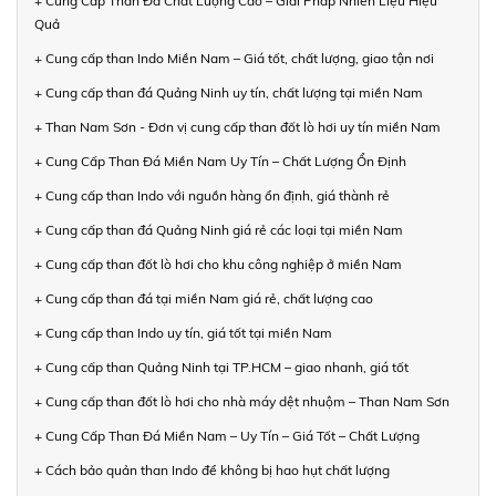
+ Cung Cấp Than Đá Chất Lượng Cao – Giải Pháp Nhiên Liệu Hiệu
Quả
+ Cung cấp than Indo Miền Nam – Giá tốt, chất lượng, giao tận nơi
+ Cung cấp than đá Quảng Ninh uy tín, chất lượng tại miền Nam
+ Than Nam Sơn - Đơn vị cung cấp than đốt lò hơi uy tín miền Nam
+ Cung Cấp Than Đá Miền Nam Uy Tín – Chất Lượng Ổn Định
+ Cung cấp than Indo với nguồn hàng ổn định, giá thành rẻ
+ Cung cấp than đá Quảng Ninh giá rẻ các loại tại miền Nam
+ Cung cấp than đốt lò hơi cho khu công nghiệp ở miền Nam
+ Cung cấp than đá tại miền Nam giá rẻ, chất lượng cao
+ Cung cấp than Indo uy tín, giá tốt tại miền Nam
+ Cung cấp than Quảng Ninh tại TP.HCM – giao nhanh, giá tốt
+ Cung cấp than đốt lò hơi cho nhà máy dệt nhuộm – Than Nam Sơn
+ Cung Cấp Than Đá Miền Nam – Uy Tín – Giá Tốt – Chất Lượng
+ Cách bảo quản than Indo để không bị hao hụt chất lượng