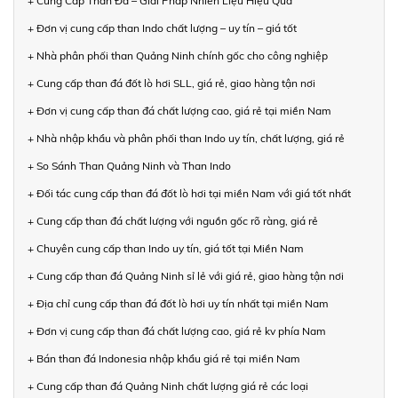
+ Cung Cấp Than Đá – Giải Pháp Nhiên Liệu Hiệu Quả
+ Đơn vị cung cấp than Indo chất lượng – uy tín – giá tốt
+ Nhà phân phối than Quảng Ninh chính gốc cho công nghiệp
+ Cung cấp than đá đốt lò hơi SLL, giá rẻ, giao hàng tận nơi
+ Đơn vị cung cấp than đá chất lượng cao, giá rẻ tại miền Nam
+ Nhà nhập khẩu và phân phối than Indo uy tín, chất lượng, giá rẻ
+ So Sánh Than Quảng Ninh và Than Indo
+ Đối tác cung cấp than đá đốt lò hơi tại miền Nam với giá tốt nhất
+ Cung cấp than đá chất lượng với nguồn gốc rõ ràng, giá rẻ
+ Chuyên cung cấp than Indo uy tín, giá tốt tại Miền Nam
+ Cung cấp than đá Quảng Ninh sỉ lẻ với giá rẻ, giao hàng tận nơi
+ Địa chỉ cung cấp than đá đốt lò hơi uy tín nhất tại miền Nam
+ Đơn vị cung cấp than đá chất lượng cao, giá rẻ kv phía Nam
+ Bán than đá Indonesia nhập khẩu giá rẻ tại miền Nam
+ Cung cấp than đá Quảng Ninh chất lượng giá rẻ các loại