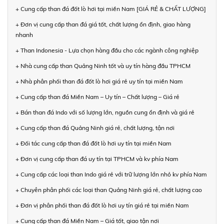
+ Cung cấp than đá đốt lò hơi tại miền Nam [GIÁ RẺ & CHẤT LƯỢNG]
+ Đơn vị cung cấp than đá giá tốt, chất lượng ổn định, giao hàng
nhanh
+ Than Indonesia - Lựa chọn hàng đầu cho các ngành công nghiệp
+ Nhà cung cấp than Quảng Ninh tốt và uy tín hàng đầu TPHCM
+ Nhà phân phối than đá đốt lò hơi giá rẻ uy tín tại miền Nam
+ Cung cấp than đá Miền Nam – Uy tín – Chất lượng – Giá rẻ
+ Bán than đá Indo với số lượng lớn, nguồn cung ổn định và giá rẻ
+ Cung cấp than đá Quảng Ninh giá rẻ, chất lượng, tận nơi
+ Đối tác cung cấp than đá đốt lò hơi uy tín tại miền Nam
+ Đơn vị cung cấp than đá uy tín tại TPHCM và kv phía Nam
+ Cung cấp các loại than Indo giá rẻ với trữ lượng lớn nhỏ kv phía Nam
+ Chuyên phân phối các loại than Quảng Ninh giá rẻ, chất lượng cao
+ Đơn vị phân phối than đá đốt lò hơi uy tín giá rẻ tại miền Nam
+ Cung cấp than đá Miền Nam – Giá tốt, giao tận nơi