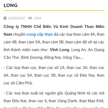
LONG
14/03/2022
1204
Công ty TNHH Chế Biến Và Kinh Doanh Than Miền
Nam
chuyên
cung cấp than đá
các loại than cám 4A, than
cám 4B, than cám 5A, than cám 5B, than cám đã vỡ tại các
tỉnh thành miền nam như:
Vĩnh Long
, Long An, An Giang
Cần Thơ, Bình Dương, Đồng Nai, Vũng Tàu,...
- Các loại than cục, than cục xô 1A, than cục 3A, than cục
4A, than cục 5A, than cục 5B, than cục xô Đèo Nai, than
cục xô Cẩm Phả.
- Các loại than xuất sứ nguồn gốc Quảng Ninh từ các mỏ
than Đèo Nai, than cọc 6, than Vàng Danh, than Mạo Khê,