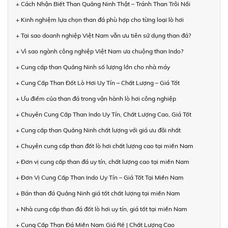
+ Cách Nhận Biết Than Quảng Ninh Thật – Tránh Than Trôi Nổi
+ Kinh nghiệm lựa chọn than đá phù hợp cho từng loại lò hơi
+ Tại sao doanh nghiệp Việt Nam vẫn ưu tiên sử dụng than đá?
+ Vì sao ngành công nghiệp Việt Nam ưa chuộng than Indo?
+ Cung cấp than Quảng Ninh số lượng lớn cho nhà máy
+ Cung Cấp Than Đốt Lò Hơi Uy Tín – Chất Lượng – Giá Tốt
+ Ưu điểm của than đá trong vận hành lò hơi công nghiệp
+ Chuyên Cung Cấp Than Indo Uy Tín, Chất Lượng Cao, Giá Tốt
+ Cung cấp than Quảng Ninh chất lượng với giá ưu đãi nhất
+ Chuyên cung cấp than đốt lò hơi chất lượng cao tại miền Nam
+ Đơn vị cung cấp than đá uy tín, chất lượng cao tại miền Nam
+ Đơn Vị Cung Cấp Than Indo Uy Tín – Giá Tốt Tại Miền Nam
+ Bán than đá Quảng Ninh giá tốt chất lượng tại miền Nam
+ Nhà cung cấp than đá đốt lò hơi uy tín, giá tốt tại miền Nam
+ Cung Cấp Than Đá Miền Nam Giá Rẻ | Chất Lượng Cao