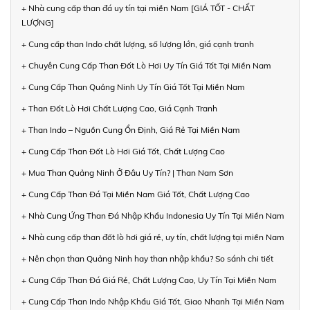
+ Nhà cung cấp than đá uy tín tại miền Nam [GIÁ TỐT - CHẤT
LƯỢNG]
+ Cung cấp than Indo chất lượng, số lượng lớn, giá cạnh tranh
+ Chuyên Cung Cấp Than Đốt Lò Hơi Uy Tín Giá Tốt Tại Miền Nam
+ Cung Cấp Than Quảng Ninh Uy Tín Giá Tốt Tại Miền Nam
+ Than Đốt Lò Hơi Chất Lượng Cao, Giá Cạnh Tranh
+ Than Indo – Nguồn Cung Ổn Định, Giá Rẻ Tại Miền Nam
+ Cung Cấp Than Đốt Lò Hơi Giá Tốt, Chất Lượng Cao
+ Mua Than Quảng Ninh Ở Đâu Uy Tín? | Than Nam Sơn
+ Cung Cấp Than Đá Tại Miền Nam Giá Tốt, Chất Lượng Cao
+ Nhà Cung Ứng Than Đá Nhập Khẩu Indonesia Uy Tín Tại Miền Nam
+ Nhà cung cấp than đốt lò hơi giá rẻ, uy tín, chất lượng tại miền Nam
+ Nên chọn than Quảng Ninh hay than nhập khẩu? So sánh chi tiết
+ Cung Cấp Than Đá Giá Rẻ, Chất Lượng Cao, Uy Tín Tại Miền Nam
+ Cung Cấp Than Indo Nhập Khẩu Giá Tốt, Giao Nhanh Tại Miền Nam