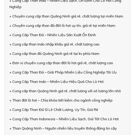
+ Cung Cấp Than Indo – Nhiên Liệu Sạch, Ổn Định Cho Lò Hơi Công
Nghiệp
+ Chuyên cung cấp than Quảng Ninh giá rẻ, chất lượng tại miền Nam
+ Chuyên cung cấp than đá đốt lò hơi uy tín, giá rẻ tại miền Nam
+ Cung Cấp Than Đá – Nhiên Liệu Sản Xuất Ổn Định
+ Cung cấp than Indo nhập khẩu giá rẻ, chất lượng cao
+ Cung cấp than đá Quảng Ninh giá rẻ tại kv phía Nam
+ Đơn vị chuyên cung cấp than đốt lò hơi giá rẻ, chất lượng cao
+ Cung Cấp Than Đá – Giải Pháp Nhiên Liệu Công Nghiệp Tối Ưu
+ Cung Cấp Than Indo – Nhiên Liệu Hiệu Quả Cho Lò Hơi
+ Cung cấp than Quảng Ninh giá rẻ, chất lượng với số lượng lớn nhỏ
+ Than đốt lò hơi – Chìa khóa tiết kiệm cho ngành công nghiệp
+ Cung Cấp Than Đá Sỉ Lẻ Chất Lượng, Uy Tín, Giá Rẻ
+ Cung Cấp Than Indonesia – Nhiên Liệu Sạch, Giá Tốt Cho Lò Hơi
+ Than Quảng Ninh – Nguồn nhiên liệu truyền thống đáng tin cậy