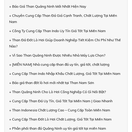
+ Báo Giá Than Quảng Ninh Mới Nhất Hiện Nay
+ Chuyên Cung Cấp Than Đá Giá Cạnh Tranh, Chất Lượng Tại Miền
Nam
+ Công Ty Cung Cấp Than Indo Uy Tín Giá Tốt Tại Miền Nam
+ Than Đá Đốt Lò Hơi Giúp Doanh Nghiệp Tiết Kiệm Chi Phí Như Thế
Nào?
+ Vì Sao Than Quảng Ninh Được Nhiều Nhà Máy Lựa Chọn?
+ [MIỀN NAM] Nhà cung cấp than đá uy tín, giá tốt, chất lượng
+ Cung Cấp Than Indo Nhập Khẩu Chất Lượng, Giá Tốt Tại Miền Nam
+ Báo giá than đốt lò hơi mới nhất tại Than Nam Sơn
+ Than Quảng Ninh Cho Lò Hơi Công Nghiệp Có Gì Nổi Bật?
+ Cung Cấp Than Đá Uy Tín, Giá Tốt Tại Miền Nam | Giao Nhanh
+ Than Indonesia Chất Lượng Cao – Cung Cấp Toàn Miền Nam
+ Cung Cấp Than Đốt Lò Hơi Chất Lượng, Giá Tốt Tại Miền Nam
+ Phân phối than đá Quảng Ninh uy tín giá tốt tại miền Nam