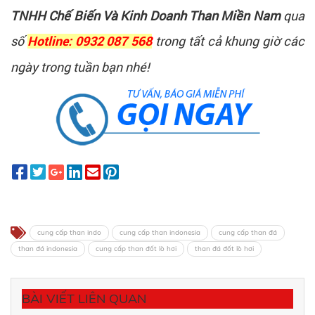
TNHH Chế Biến Và Kinh Doanh Than Miền Nam
qua
số
trong tất cả khung giờ các
Hotline: 0932 087 568
ngày trong tuần bạn nhé!
cung cấp than indo
cung cấp than indonesia
cung cấp than đá
than đá indonesia
cung cấp than đốt lò hơi
than đá đốt lò hơi
BÀI VIẾT LIÊN QUAN