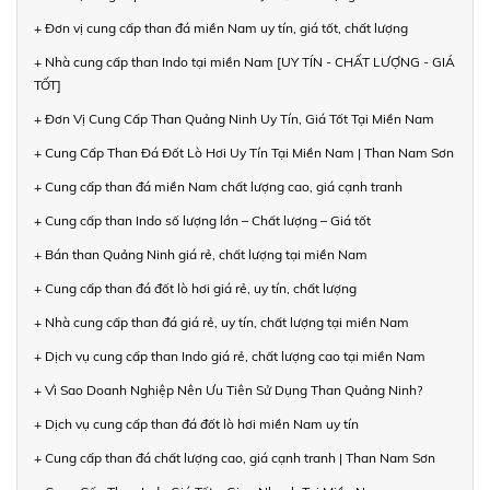
+ Đơn vị cung cấp than đá miền Nam uy tín, giá tốt, chất lượng
+ Nhà cung cấp than Indo tại miền Nam [UY TÍN - CHẤT LƯỢNG - GIÁ
TỐT]
+ Đơn Vị Cung Cấp Than Quảng Ninh Uy Tín, Giá Tốt Tại Miền Nam
+ Cung Cấp Than Đá Đốt Lò Hơi Uy Tín Tại Miền Nam | Than Nam Sơn
+ Cung cấp than đá miền Nam chất lượng cao, giá cạnh tranh
+ Cung cấp than Indo số lượng lớn – Chất lượng – Giá tốt
+ Bán than Quảng Ninh giá rẻ, chất lượng tại miền Nam
+ Cung cấp than đá đốt lò hơi giá rẻ, uy tín, chất lượng
+ Nhà cung cấp than đá giá rẻ, uy tín, chất lượng tại miền Nam
+ Dịch vụ cung cấp than Indo giá rẻ, chất lượng cao tại miền Nam
+ Vì Sao Doanh Nghiệp Nên Ưu Tiên Sử Dụng Than Quảng Ninh?
+ Dịch vụ cung cấp than đá đốt lò hơi miền Nam uy tín
+ Cung cấp than đá chất lượng cao, giá cạnh tranh | Than Nam Sơn