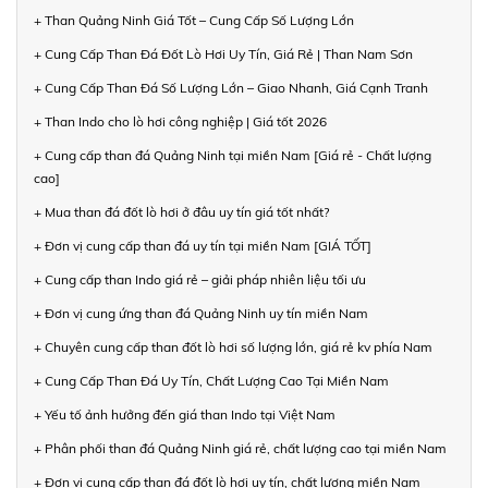
+ Than Quảng Ninh Giá Tốt – Cung Cấp Số Lượng Lớn
+ Cung Cấp Than Đá Đốt Lò Hơi Uy Tín, Giá Rẻ | Than Nam Sơn
+ Cung Cấp Than Đá Số Lượng Lớn – Giao Nhanh, Giá Cạnh Tranh
+ Than Indo cho lò hơi công nghiệp | Giá tốt 2026
+ Cung cấp than đá Quảng Ninh tại miền Nam [Giá rẻ - Chất lượng
cao]
+ Mua than đá đốt lò hơi ở đâu uy tín giá tốt nhất?
+ Đơn vị cung cấp than đá uy tín tại miền Nam [GIÁ TỐT]
+ Cung cấp than Indo giá rẻ – giải pháp nhiên liệu tối ưu
+ Đơn vị cung ứng than đá Quảng Ninh uy tín miền Nam
+ Chuyên cung cấp than đốt lò hơi số lượng lớn, giá rẻ kv phía Nam
+ Cung Cấp Than Đá Uy Tín, Chất Lượng Cao Tại Miền Nam
+ Yếu tố ảnh hưởng đến giá than Indo tại Việt Nam
+ Phân phối than đá Quảng Ninh giá rẻ, chất lượng cao tại miền Nam
+ Đơn vị cung cấp than đá đốt lò hơi uy tín, chất lượng miền Nam