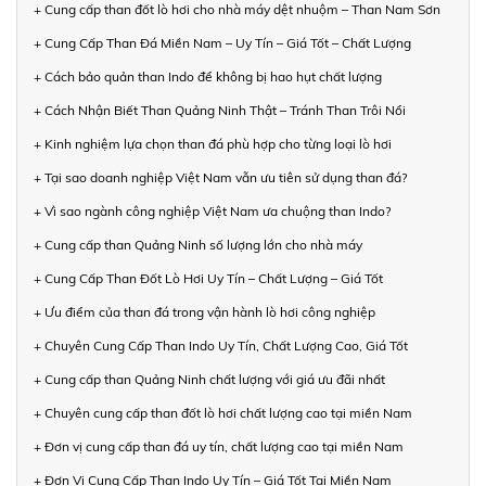
+ Cung cấp than đốt lò hơi cho nhà máy dệt nhuộm – Than Nam Sơn
+ Cung Cấp Than Đá Miền Nam – Uy Tín – Giá Tốt – Chất Lượng
+ Cách bảo quản than Indo để không bị hao hụt chất lượng
+ Cách Nhận Biết Than Quảng Ninh Thật – Tránh Than Trôi Nổi
+ Kinh nghiệm lựa chọn than đá phù hợp cho từng loại lò hơi
+ Tại sao doanh nghiệp Việt Nam vẫn ưu tiên sử dụng than đá?
+ Vì sao ngành công nghiệp Việt Nam ưa chuộng than Indo?
+ Cung cấp than Quảng Ninh số lượng lớn cho nhà máy
+ Cung Cấp Than Đốt Lò Hơi Uy Tín – Chất Lượng – Giá Tốt
+ Ưu điểm của than đá trong vận hành lò hơi công nghiệp
+ Chuyên Cung Cấp Than Indo Uy Tín, Chất Lượng Cao, Giá Tốt
+ Cung cấp than Quảng Ninh chất lượng với giá ưu đãi nhất
+ Chuyên cung cấp than đốt lò hơi chất lượng cao tại miền Nam
+ Đơn vị cung cấp than đá uy tín, chất lượng cao tại miền Nam
+ Đơn Vị Cung Cấp Than Indo Uy Tín – Giá Tốt Tại Miền Nam