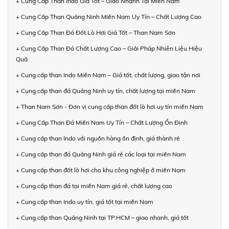
+ Cung Cấp Than Indo Giá Tốt – Giao Nhanh Tại Miền Nam
+ Cung Cấp Than Quảng Ninh Miền Nam Uy Tín – Chất Lượng Cao
+ Cung Cấp Than Đá Đốt Lò Hơi Giá Tốt – Than Nam Sơn
+ Cung Cấp Than Đá Chất Lượng Cao – Giải Pháp Nhiên Liệu Hiệu
Quả
+ Cung cấp than Indo Miền Nam – Giá tốt, chất lượng, giao tận nơi
+ Cung cấp than đá Quảng Ninh uy tín, chất lượng tại miền Nam
+ Than Nam Sơn - Đơn vị cung cấp than đốt lò hơi uy tín miền Nam
+ Cung Cấp Than Đá Miền Nam Uy Tín – Chất Lượng Ổn Định
+ Cung cấp than Indo với nguồn hàng ổn định, giá thành rẻ
+ Cung cấp than đá Quảng Ninh giá rẻ các loại tại miền Nam
+ Cung cấp than đốt lò hơi cho khu công nghiệp ở miền Nam
+ Cung cấp than đá tại miền Nam giá rẻ, chất lượng cao
+ Cung cấp than Indo uy tín, giá tốt tại miền Nam
+ Cung cấp than Quảng Ninh tại TP.HCM – giao nhanh, giá tốt