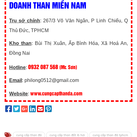
DOANH THAN MIỀN NAM
Trụ sở chính
: 267/3 Võ Văn Ngân, P Linh Chiểu, Q
Thủ Đức, TPHCM
Kho than
: Bùi Thị Xuân, Ấp Bình Hóa, Xã Hoá An,
Đồng Nai
0932 087 568
(Mr. Sơn)
Hotline
:
Email
: philong0512@gmail.com
www.cungcapthanda.com
Website
:
cung cấp than đá
cung cấp than đốt lò hơi
cung cấp than đá tphcm