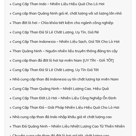
+ Cung Cấp Than Indo – Nhiên Liệu Hiệu Quả Cho Lò Hơi
+ Cung cấp than Quảng Ninh giá rẻ, chất lượng với số lượng lớn nhỏ
+ Than đốt lò hơi – Chìa khóa tiết kiệm cho ngành công nghiệp
+ Cung Cấp Than Đá Sỉ Lẻ Chất Lượng, Uy Tín, Giá Rẻ
+ Cung Cấp Than Indonesia – Nhiên Liệu Sạch, Giá Tốt Cho Lò Hơi
+ Than Quảng Ninh – Nguồn nhiên liệu truyền thống đáng tin cậy
+ Cung cấp than đá đốt lò hơi tại miền Nam [UY TÍN - GIÁ TỐT]
+ Cung Cấp Than Đá Sỉ Lẻ Chất Lượng, Uy Tín Giá Tốt
+ Nhà cung cấp than đá Indonesia uy tín chất lượng tại miền Nam
+ Cung Cấp Than Quảng Ninh – Nhiệt Lượng Cao, Hiệu Quả
+ Cung Cấp Than Đốt Lò Hơi – Nhiên Liệu Công Nghiệp Ổn Định
+ Cung Cấp Than Đá – Giải Pháp Nhiên Liệu Hiệu Quả Cho Lò Hơi
+ Nhà cung cấp than đá Indo nhập khẩu giá rẻ chất lượng cao
+ Than Đá Quảng Ninh – Nhiên Liệu Nhiệt Lượng Cao Từ Thiên Nhiên
+ Chuyên cung cấp than đá đốt lò hơi giá tốt, chất lượng cao