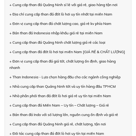
+ Cung cấp than đá Quảng Ninh sỉ lẻ với giá rẻ, giao hàng tận nơi
+ Địa chỉ cung cấp than đá đốt lò hơi uy tín nhất tại miền Nam
+ Đơn vị cung cấp than đá chất lượng cao, giá rẻ kv phía Nam
+ Bán than đá Indonesia nhập khẩu giá rẻ tại miền Nam
+ Cung cấp than đá Quảng Ninh chất lượng giá rẻ các loại
+ Cung cấp than đá đốt lò hơi tại miền Nam [GIÁ RẺ & CHẤT LƯỢNG]
+ Đơn vị cung cấp than đá giá tốt, chất lượng ổn định, giao hàng
nhanh
+ Than Indonesia - Lựa chọn hàng đầu cho các ngành công nghiệp
+ Nhà cung cấp than Quảng Ninh tốt và uy tín hàng đầu TPHCM
+ Nhà phân phối than đá đốt lò hơi giá rẻ uy tín tại miền Nam
+ Cung cấp than đá Miền Nam – Uy tín – Chất lượng – Giá rẻ
+ Bán than đá Indo với số lượng lớn, nguồn cung ổn định và giá rẻ
+ Cung cấp than đá Quảng Ninh giá rẻ, chất lượng, tận nơi
+ Đối tác cung cấp than đá đốt lò hơi uy tín tại miền Nam