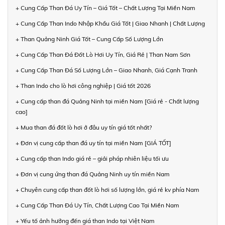
+ Cung Cấp Than Đá Uy Tín – Giá Tốt – Chất Lượng Tại Miền Nam
+ Cung Cấp Than Indo Nhập Khẩu Giá Tốt | Giao Nhanh | Chất Lượng
+ Than Quảng Ninh Giá Tốt – Cung Cấp Số Lượng Lớn
+ Cung Cấp Than Đá Đốt Lò Hơi Uy Tín, Giá Rẻ | Than Nam Sơn
+ Cung Cấp Than Đá Số Lượng Lớn – Giao Nhanh, Giá Cạnh Tranh
+ Than Indo cho lò hơi công nghiệp | Giá tốt 2026
+ Cung cấp than đá Quảng Ninh tại miền Nam [Giá rẻ - Chất lượng
cao]
+ Mua than đá đốt lò hơi ở đâu uy tín giá tốt nhất?
+ Đơn vị cung cấp than đá uy tín tại miền Nam [GIÁ TỐT]
+ Cung cấp than Indo giá rẻ – giải pháp nhiên liệu tối ưu
+ Đơn vị cung ứng than đá Quảng Ninh uy tín miền Nam
+ Chuyên cung cấp than đốt lò hơi số lượng lớn, giá rẻ kv phía Nam
+ Cung Cấp Than Đá Uy Tín, Chất Lượng Cao Tại Miền Nam
+ Yếu tố ảnh hưởng đến giá than Indo tại Việt Nam