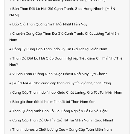
+ Bán Than Đốt Lò Hơi Giá Cạnh Tranh, Giao Hàng Nhanh [MIỀN
NAM]
+ Báo Giá Than Quảng Ninh Mới Nhất Hiện Nay
+ Chuyên Cung Cấp Than Đá Giá Cạnh Tranh, Chất Lượng Tại Miền
Nam
+ Công Ty Cung Cấp Than Indo Uy Tín Giá Tốt Tại Miền Nam
+ Than Đá Đốt Lò Hơi Giúp Doanh Nghiệp Tiết Kiệm Chi Phí Như Thế
Nào?
+ Vì Sao Than Quảng Ninh Được Nhiều Nhà Máy Lựa Chọn?
+ [MIỀN NAM] Nhà cung cấp than đá uy tín, giá tốt, chất lượng
+ Cung Cấp Than Indo Nhập Khẩu Chất Lượng, Giá Tốt Tại Miền Nam
+ Báo giá than đốt lò hơi mới nhất tại Than Nam Sơn
+ Than Quảng Ninh Cho Lò Hơi Công Nghiệp Có Gì Nổi Bật?
+ Cung Cấp Than Đá Uy Tín, Giá Tốt Tại Miền Nam | Giao Nhanh
+ Than Indonesia Chất Lượng Cao – Cung Cấp Toàn Miền Nam