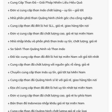
+ Cung Cấp Than Đá – Giải Pháp Nhiên Liệu Hiệu Quả
+ Đơn vị cung cấp than Indo chất lượng – uy tín – giá tốt
+ Nhà phân phối than Quảng Ninh chính gốc cho công nghiệp
+ Cung cấp than đá đốt lò hơi SLL, giá rẻ, giao hàng tận nơi
+ Đơn vị cung cấp than đá chất lượng cao, giá rẻ tại miền Nam
+ Nhà nhập khẩu và phân phối than Indo uy tín, chất lượng, giá rẻ
+ So Sánh Than Quảng Ninh và Than Indo
+ Đối tác cung cấp than đá đốt lò hơi tại miền Nam với giá tốt nhất
+ Cung cấp than đá chất lượng với nguồn gốc rõ ràng, giá rẻ
+ Chuyên cung cấp than Indo uy tín, giá tốt tại Miền Nam
+ Cung cấp than đá Quảng Ninh sỉ lẻ với giá rẻ, giao hàng tận nơi
+ Địa chỉ cung cấp than đá đốt lò hơi uy tín nhất tại miền Nam
+ Đơn vị cung cấp than đá chất lượng cao, giá rẻ kv phía Nam
+ Bán than đá Indonesia nhập khẩu giá rẻ tại miền Nam
+ Cung cấp than đá Quảng Ninh chất lượng giá rẻ các loại