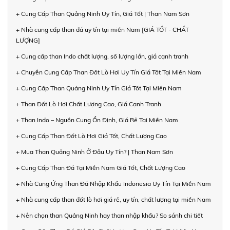
+ Cung Cấp Than Quảng Ninh Uy Tín, Giá Tốt | Than Nam Sơn
+ Nhà cung cấp than đá uy tín tại miền Nam [GIÁ TỐT - CHẤT
LƯỢNG]
+ Cung cấp than Indo chất lượng, số lượng lớn, giá cạnh tranh
+ Chuyên Cung Cấp Than Đốt Lò Hơi Uy Tín Giá Tốt Tại Miền Nam
+ Cung Cấp Than Quảng Ninh Uy Tín Giá Tốt Tại Miền Nam
+ Than Đốt Lò Hơi Chất Lượng Cao, Giá Cạnh Tranh
+ Than Indo – Nguồn Cung Ổn Định, Giá Rẻ Tại Miền Nam
+ Cung Cấp Than Đốt Lò Hơi Giá Tốt, Chất Lượng Cao
+ Mua Than Quảng Ninh Ở Đâu Uy Tín? | Than Nam Sơn
+ Cung Cấp Than Đá Tại Miền Nam Giá Tốt, Chất Lượng Cao
+ Nhà Cung Ứng Than Đá Nhập Khẩu Indonesia Uy Tín Tại Miền Nam
+ Nhà cung cấp than đốt lò hơi giá rẻ, uy tín, chất lượng tại miền Nam
+ Nên chọn than Quảng Ninh hay than nhập khẩu? So sánh chi tiết