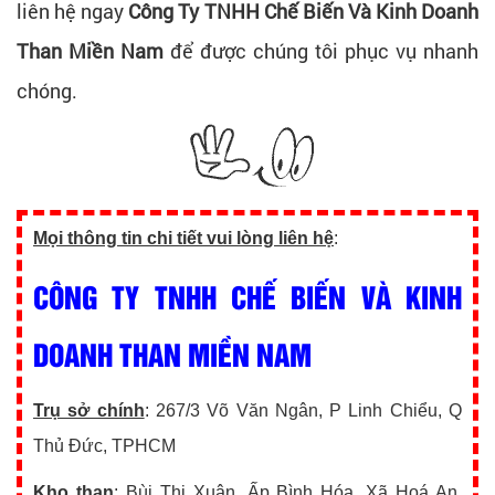
liên hệ ngay
Công Ty TNHH Chế Biến Và Kinh Doanh
Than Miền Nam
để được chúng tôi phục vụ nhanh
chóng.
Mọi thông tin chi tiết vui lòng liên hệ
:
CÔNG TY TNHH CHẾ BIẾN VÀ KINH
DOANH THAN MIỀN NAM
Trụ sở chính
: 267/3 Võ Văn Ngân, P Linh Chiểu, Q
Thủ Đức, TPHCM
Kho than
: Bùi Thị Xuân, Ấp Bình Hóa, Xã Hoá An,