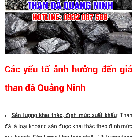
Các yếu tố ảnh hưởng đến giá
than đá Quảng Ninh
Sản lượng khai thác, định mức xuất khẩu
: Than
đá là loại khoáng sản được khai thác theo định mức
quy hoạch. Sản lượng khai thác nhiều/ ít, lượng than