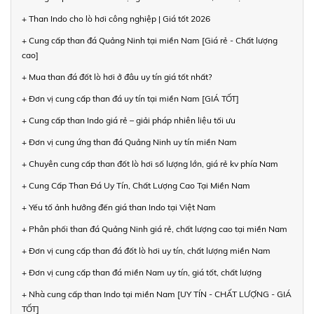
+ Than Indo cho lò hơi công nghiệp | Giá tốt 2026
+ Cung cấp than đá Quảng Ninh tại miền Nam [Giá rẻ - Chất lượng
cao]
+ Mua than đá đốt lò hơi ở đâu uy tín giá tốt nhất?
+ Đơn vị cung cấp than đá uy tín tại miền Nam [GIÁ TỐT]
+ Cung cấp than Indo giá rẻ – giải pháp nhiên liệu tối ưu
+ Đơn vị cung ứng than đá Quảng Ninh uy tín miền Nam
+ Chuyên cung cấp than đốt lò hơi số lượng lớn, giá rẻ kv phía Nam
+ Cung Cấp Than Đá Uy Tín, Chất Lượng Cao Tại Miền Nam
+ Yếu tố ảnh hưởng đến giá than Indo tại Việt Nam
+ Phân phối than đá Quảng Ninh giá rẻ, chất lượng cao tại miền Nam
+ Đơn vị cung cấp than đá đốt lò hơi uy tín, chất lượng miền Nam
+ Đơn vị cung cấp than đá miền Nam uy tín, giá tốt, chất lượng
+ Nhà cung cấp than Indo tại miền Nam [UY TÍN - CHẤT LƯỢNG - GIÁ
TỐT]