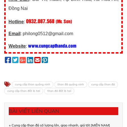
Đồng Nai
0932.087.568
(Mr. Sơn)
Hotline
:
Email
: philong0512@gmail.com
www.cungcapthanda.com
Website
:
cung cấp than quảng ninh
than đá quảng ninh
cung cấp than đá
cung cấp than đốt lò hơi
than đá đốt lò hơi
BÀI VIẾT LIÊN QUAN
+ Cung cấp than đá số lượng lớn, giao nhanh, giá tốt [MIỀN NAM]