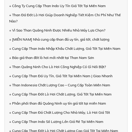
+ Công Ty Cung Cấp Than Indo Uy Tín Giá Tốt Tại Miền Nam
+ Than Đá Đốt Lò Hơi Giúp Doanh Nghiệp Tiết Kiệm Chi Phí Như Thế
Nào?
+ Vì Sao Than Quảng Ninh Được Nhiều Nhà Máy Lựa Chọn?
+ [MIỀN NAM] Nhà cung cấp than đá uy tín, giá tốt, chất lượng
+ Cung Cấp Than Indo Nhập Khẩu Chất Lượng, Giá Tốt Tại Miền Nam
+ Báo giá than đốt lò hơi mới nhất tại Than Nam Sơn
+ Than Quảng Ninh Cho Lò Hơi Công Nghiệp Có Gì Nổi Bật?
+ Cung Cấp Than Đá Uy Tín, Giá Tốt Tại Miền Nam | Giao Nhanh
+ Than Indonesia Chất Lượng Cao – Cung Cấp Toàn Miền Nam
+ Cung Cấp Than Đốt Lò Hơi Chất Lượng, Giá Tốt Tại Miền Nam
+ Phân phối than đá Quảng Ninh uy tín giá tốt tại miền Nam
+ Cung Cấp Than Đá Chất Lượng Cho Nhà Máy, Lò Hơi Giá Tốt
+ Cung Cấp Than Indo Số Lượng Lớn Giá Rẻ Tại Miền Nam
+ Cung Cấp Than Đốt Lò Hơi Chất Lượng Cao Giá Tốt Tại Miền Nam