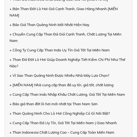
+ Bán Than Đốt Lò Hơi Giá Cạnh Tranh, Giao Hàng Nhanh [MIỀN
NAM]
+ Báo Giá Than Quảng Ninh Mới Nhất Hiện Nay
+ Chuyên Cung Cấp Than Đá Giá Cạnh Tranh, Chất Lượng Tại Miền
Nam
+ Công Ty Cung Cấp Than Indo Uy Tín Giá Tốt Tại Miền Nam
+ Than Đá Đốt Lò Hơi Giúp Doanh Nghiệp Tiết Kiệm Chi Phí Như Thế
Nào?
+ Vì Sao Than Quảng Ninh Được Nhiều Nhà Máy Lựa Chọn?
+ [MIỀN NAM] Nhà cung cấp than đá uy tín, giá tốt, chất lượng
+ Cung Cấp Than Indo Nhập Khẩu Chất Lượng, Giá Tốt Tại Miền Nam
+ Báo giá than đốt lò hơi mới nhất tại Than Nam Sơn
+ Than Quảng Ninh Cho Lò Hơi Công Nghiệp Có Gì Nổi Bật?
+ Cung Cấp Than Đá Uy Tín, Giá Tốt Tại Miền Nam | Giao Nhanh
+ Than Indonesia Chất Lượng Cao – Cung Cấp Toàn Miền Nam