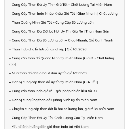
+ Cung Cấp Than Đá Uy Tín – Giá Tốt – Chất Lượng Tại Miền Nam
+ Cung Cấp Than Indo Nhập Khẩu Giá Tốt | Giao Nhanh | Chất Lượng
+ Than Quảng Ninh Giá Tốt – Cung Cấp Số Lượng Lớn
+ Cung Cấp Than Đá Đốt Lò Hơi Uy Tín, Giá Rẻ | Than Nam Sơn
+ Cung Cấp Than Đá Số Lượng Lớn – Giao Nhanh, Giá Cạnh Tranh
+ Than Indo cho lò hơi công nghiệp | Giá tốt 2026
+ Cung cấp than đá Quảng Ninh tại miền Nam [Giá rẻ - Chất lượng
cao]
+ Mua than đá đốt lò hơi ở đâu uy tín giá tốt nhất?
+ Đơn vị cung cấp than đá uy tín tại miền Nam [GIÁ TỐT]
+ Cung cấp than Indo giá rẻ – giải pháp nhiên liệu tối ưu
+ Đơn vị cung ứng than đá Quảng Ninh uy tín miền Nam
+ Chuyên cung cấp than đốt lò hơi số lượng lớn, giá rẻ kv phía Nam
+ Cung Cấp Than Đá Uy Tín, Chất Lượng Cao Tại Miền Nam
+ Yếu tố ảnh hưởng đến giá than Indo tại Việt Nam