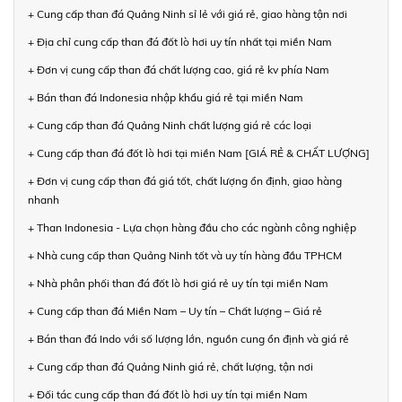
+ Cung cấp than đá Quảng Ninh sỉ lẻ với giá rẻ, giao hàng tận nơi
+ Địa chỉ cung cấp than đá đốt lò hơi uy tín nhất tại miền Nam
+ Đơn vị cung cấp than đá chất lượng cao, giá rẻ kv phía Nam
+ Bán than đá Indonesia nhập khẩu giá rẻ tại miền Nam
+ Cung cấp than đá Quảng Ninh chất lượng giá rẻ các loại
+ Cung cấp than đá đốt lò hơi tại miền Nam [GIÁ RẺ & CHẤT LƯỢNG]
+ Đơn vị cung cấp than đá giá tốt, chất lượng ổn định, giao hàng
nhanh
+ Than Indonesia - Lựa chọn hàng đầu cho các ngành công nghiệp
+ Nhà cung cấp than Quảng Ninh tốt và uy tín hàng đầu TPHCM
+ Nhà phân phối than đá đốt lò hơi giá rẻ uy tín tại miền Nam
+ Cung cấp than đá Miền Nam – Uy tín – Chất lượng – Giá rẻ
+ Bán than đá Indo với số lượng lớn, nguồn cung ổn định và giá rẻ
+ Cung cấp than đá Quảng Ninh giá rẻ, chất lượng, tận nơi
+ Đối tác cung cấp than đá đốt lò hơi uy tín tại miền Nam