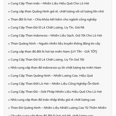
+ Cung Cấp Than Indo – Nhiên Liệu Hiệu Quả Cho Lò Hơi
+ Cung cấp than Quảng Ninh giá rẻ, chất lượng với số lượng lớn nhỏ
+ Than đốt lò hơi – Chìa khóa tiết kiệm cho ngành công nghiệp
+ Cung Cấp Than Đá Sỉ Lẻ Chất Lượng, Uy Tín, Giá Rẻ
+ Cung Cấp Than Indonesia – Nhiên Liệu Sạch, Giá Tốt Cho Lò Hơi
+ Than Quảng Ninh – Nguồn nhiên liệu truyền thống đáng tin cậy
+ Cung cấp than đá đốt lò hơi tại miền Nam [UY TÍN - GIÁ TỐT]
+ Cung Cấp Than Đá Sỉ Lẻ Chất Lượng, Uy Tín Giá Tốt
+ Nhà cung cấp than đá Indonesia uy tín chất lượng tại miền Nam
+ Cung Cấp Than Quảng Ninh – Nhiệt Lượng Cao, Hiệu Quả
+ Cung Cấp Than Đốt Lò Hơi – Nhiên Liệu Công Nghiệp Ổn Định
+ Cung Cấp Than Đá – Giải Pháp Nhiên Liệu Hiệu Quả Cho Lò Hơi
+ Nhà cung cấp than đá Indo nhập khẩu giá rẻ chất lượng cao
+ Than Đá Quảng Ninh – Nhiên Liệu Nhiệt Lượng Cao Từ Thiên Nhiên
+ Chuyên cung cấp than đá đốt lò hơi giá tốt, chất lượng cao