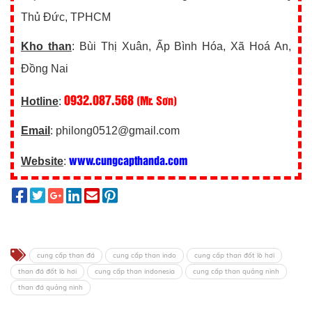
Thủ Đức, TPHCM
Kho than
: Bùi Thị Xuân, Ấp Bình Hóa, Xã Hoá An,
Đồng Nai
0932.087.568
(Mr. Sơn)
Hotline
:
Email
: philong0512@gmail.com
www.cungcapthanda.com
Website
:
cung cấp than đá
cung cấp than indo
cung cấp than đốt lò hơi
than đá đốt lò hơi
cung cấp than indonesia
cung cấp than quảng ninh
than đá quảng ninh