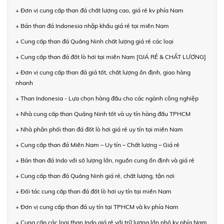
+ Đơn vị cung cấp than đá chất lượng cao, giá rẻ kv phía Nam
+ Bán than đá Indonesia nhập khẩu giá rẻ tại miền Nam
+ Cung cấp than đá Quảng Ninh chất lượng giá rẻ các loại
+ Cung cấp than đá đốt lò hơi tại miền Nam [GIÁ RẺ & CHẤT LƯỢNG]
+ Đơn vị cung cấp than đá giá tốt, chất lượng ổn định, giao hàng
nhanh
+ Than Indonesia - Lựa chọn hàng đầu cho các ngành công nghiệp
+ Nhà cung cấp than Quảng Ninh tốt và uy tín hàng đầu TPHCM
+ Nhà phân phối than đá đốt lò hơi giá rẻ uy tín tại miền Nam
+ Cung cấp than đá Miền Nam – Uy tín – Chất lượng – Giá rẻ
+ Bán than đá Indo với số lượng lớn, nguồn cung ổn định và giá rẻ
+ Cung cấp than đá Quảng Ninh giá rẻ, chất lượng, tận nơi
+ Đối tác cung cấp than đá đốt lò hơi uy tín tại miền Nam
+ Đơn vị cung cấp than đá uy tín tại TPHCM và kv phía Nam
+ Cung cấp các loại than Indo giá rẻ với trữ lượng lớn nhỏ kv phía Nam