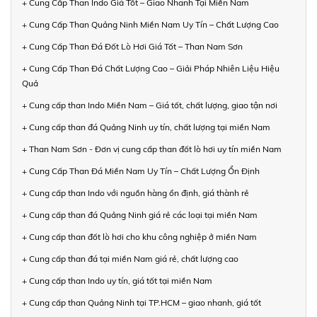
+ Cung Cấp Than Indo Giá Tốt – Giao Nhanh Tại Miền Nam
+ Cung Cấp Than Quảng Ninh Miền Nam Uy Tín – Chất Lượng Cao
+ Cung Cấp Than Đá Đốt Lò Hơi Giá Tốt – Than Nam Sơn
+ Cung Cấp Than Đá Chất Lượng Cao – Giải Pháp Nhiên Liệu Hiệu
Quả
+ Cung cấp than Indo Miền Nam – Giá tốt, chất lượng, giao tận nơi
+ Cung cấp than đá Quảng Ninh uy tín, chất lượng tại miền Nam
+ Than Nam Sơn - Đơn vị cung cấp than đốt lò hơi uy tín miền Nam
+ Cung Cấp Than Đá Miền Nam Uy Tín – Chất Lượng Ổn Định
+ Cung cấp than Indo với nguồn hàng ổn định, giá thành rẻ
+ Cung cấp than đá Quảng Ninh giá rẻ các loại tại miền Nam
+ Cung cấp than đốt lò hơi cho khu công nghiệp ở miền Nam
+ Cung cấp than đá tại miền Nam giá rẻ, chất lượng cao
+ Cung cấp than Indo uy tín, giá tốt tại miền Nam
+ Cung cấp than Quảng Ninh tại TP.HCM – giao nhanh, giá tốt