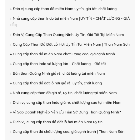
+ Đơn vị cung cấp than đá miền Nam uy tín, giá tốt, chất lượng
+ Nhà cung cấp than Indo tại miền Nam [UY TÍN - CHẤT LƯỢNG - GIÁ
TỐT]
+ Đơn Vị Cung Cấp Than Quảng Ninh Uy Tín, Giá Tốt Tại Miền Nam
+ Cung Cấp Than Đá Đốt Lò Hơi Uy Tín Tại Miền Nam | Than Nam Sơn
+ Cung cấp than đá miền Nam chất lượng cao, giá cạnh tranh
+ Cung cấp than Indo số lượng lớn – Chất lượng – Giá tốt
+ Bán than Quảng Ninh giá rẻ, chất lượng tại miền Nam
+ Cung cấp than đá đốt lò hơi giá rẻ, uy tín, chất lượng
+ Nhà cung cấp than đá giá rẻ, uy tín, chất lượng tại miền Nam
+ Dịch vụ cung cấp than Indo giá rẻ, chất lượng cao tại miền Nam
+ Vì Sao Doanh Nghiệp Nên Ưu Tiên Sử Dụng Than Quảng Ninh?
+ Dịch vụ cung cấp than đá đốt lò hơi miền Nam uy tín
+ Cung cấp than đá chất lượng cao, giá cạnh tranh | Than Nam Sơn