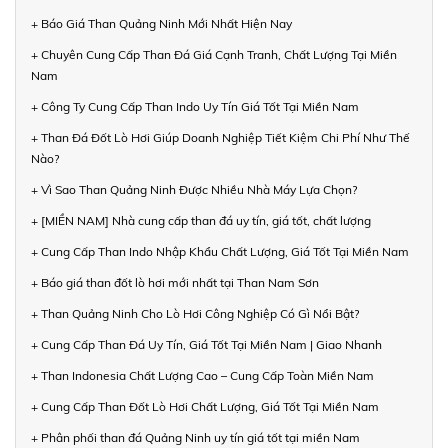
+ Báo Giá Than Quảng Ninh Mới Nhất Hiện Nay
+ Chuyên Cung Cấp Than Đá Giá Cạnh Tranh, Chất Lượng Tại Miền
Nam
+ Công Ty Cung Cấp Than Indo Uy Tín Giá Tốt Tại Miền Nam
+ Than Đá Đốt Lò Hơi Giúp Doanh Nghiệp Tiết Kiệm Chi Phí Như Thế
Nào?
+ Vì Sao Than Quảng Ninh Được Nhiều Nhà Máy Lựa Chọn?
+ [MIỀN NAM] Nhà cung cấp than đá uy tín, giá tốt, chất lượng
+ Cung Cấp Than Indo Nhập Khẩu Chất Lượng, Giá Tốt Tại Miền Nam
+ Báo giá than đốt lò hơi mới nhất tại Than Nam Sơn
+ Than Quảng Ninh Cho Lò Hơi Công Nghiệp Có Gì Nổi Bật?
+ Cung Cấp Than Đá Uy Tín, Giá Tốt Tại Miền Nam | Giao Nhanh
+ Than Indonesia Chất Lượng Cao – Cung Cấp Toàn Miền Nam
+ Cung Cấp Than Đốt Lò Hơi Chất Lượng, Giá Tốt Tại Miền Nam
+ Phân phối than đá Quảng Ninh uy tín giá tốt tại miền Nam