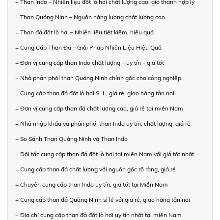
+ Than Indo – Nhiên liệu đốt lò hơi chất lượng cao, giá thành hợp lý
+ Than Quảng Ninh – Nguồn năng lượng chất lượng cao
+ Than đá đốt lò hơi – Nhiên liệu tiết kiệm, hiệu quả
+ Cung Cấp Than Đá – Giải Pháp Nhiên Liệu Hiệu Quả
+ Đơn vị cung cấp than Indo chất lượng – uy tín – giá tốt
+ Nhà phân phối than Quảng Ninh chính gốc cho công nghiệp
+ Cung cấp than đá đốt lò hơi SLL, giá rẻ, giao hàng tận nơi
+ Đơn vị cung cấp than đá chất lượng cao, giá rẻ tại miền Nam
+ Nhà nhập khẩu và phân phối than Indo uy tín, chất lượng, giá rẻ
+ So Sánh Than Quảng Ninh và Than Indo
+ Đối tác cung cấp than đá đốt lò hơi tại miền Nam với giá tốt nhất
+ Cung cấp than đá chất lượng với nguồn gốc rõ ràng, giá rẻ
+ Chuyên cung cấp than Indo uy tín, giá tốt tại Miền Nam
+ Cung cấp than đá Quảng Ninh sỉ lẻ với giá rẻ, giao hàng tận nơi
+ Địa chỉ cung cấp than đá đốt lò hơi uy tín nhất tại miền Nam