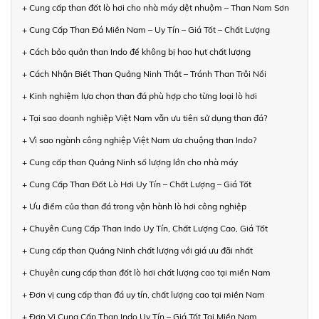
+ Cung cấp than đốt lò hơi cho nhà máy dệt nhuộm – Than Nam Sơn
+ Cung Cấp Than Đá Miền Nam – Uy Tín – Giá Tốt – Chất Lượng
+ Cách bảo quản than Indo để không bị hao hụt chất lượng
+ Cách Nhận Biết Than Quảng Ninh Thật – Tránh Than Trôi Nổi
+ Kinh nghiệm lựa chọn than đá phù hợp cho từng loại lò hơi
+ Tại sao doanh nghiệp Việt Nam vẫn ưu tiên sử dụng than đá?
+ Vì sao ngành công nghiệp Việt Nam ưa chuộng than Indo?
+ Cung cấp than Quảng Ninh số lượng lớn cho nhà máy
+ Cung Cấp Than Đốt Lò Hơi Uy Tín – Chất Lượng – Giá Tốt
+ Ưu điểm của than đá trong vận hành lò hơi công nghiệp
+ Chuyên Cung Cấp Than Indo Uy Tín, Chất Lượng Cao, Giá Tốt
+ Cung cấp than Quảng Ninh chất lượng với giá ưu đãi nhất
+ Chuyên cung cấp than đốt lò hơi chất lượng cao tại miền Nam
+ Đơn vị cung cấp than đá uy tín, chất lượng cao tại miền Nam
+ Đơn Vị Cung Cấp Than Indo Uy Tín – Giá Tốt Tại Miền Nam