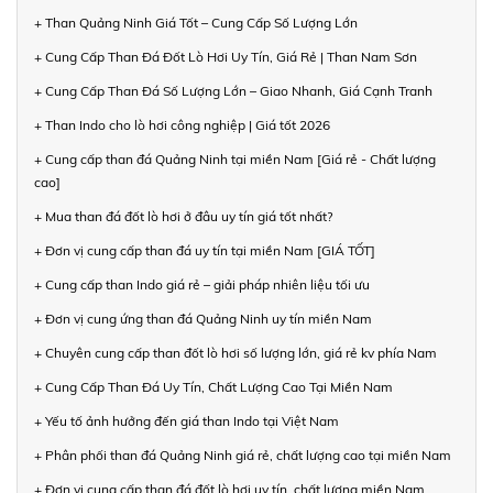
+ Than Quảng Ninh Giá Tốt – Cung Cấp Số Lượng Lớn
+ Cung Cấp Than Đá Đốt Lò Hơi Uy Tín, Giá Rẻ | Than Nam Sơn
+ Cung Cấp Than Đá Số Lượng Lớn – Giao Nhanh, Giá Cạnh Tranh
+ Than Indo cho lò hơi công nghiệp | Giá tốt 2026
+ Cung cấp than đá Quảng Ninh tại miền Nam [Giá rẻ - Chất lượng
cao]
+ Mua than đá đốt lò hơi ở đâu uy tín giá tốt nhất?
+ Đơn vị cung cấp than đá uy tín tại miền Nam [GIÁ TỐT]
+ Cung cấp than Indo giá rẻ – giải pháp nhiên liệu tối ưu
+ Đơn vị cung ứng than đá Quảng Ninh uy tín miền Nam
+ Chuyên cung cấp than đốt lò hơi số lượng lớn, giá rẻ kv phía Nam
+ Cung Cấp Than Đá Uy Tín, Chất Lượng Cao Tại Miền Nam
+ Yếu tố ảnh hưởng đến giá than Indo tại Việt Nam
+ Phân phối than đá Quảng Ninh giá rẻ, chất lượng cao tại miền Nam
+ Đơn vị cung cấp than đá đốt lò hơi uy tín, chất lượng miền Nam