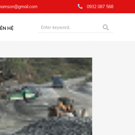
namson@gmail.com
0932 087 568
IÊN HỆ