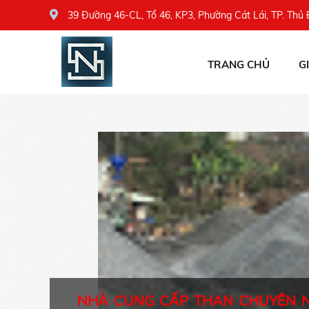
39 Đường 46-CL, Tổ 46, KP3, Phường Cát Lái, TP. Thủ
TRANG CHỦ
G
NHÀ CUNG CẤP THAN CHUYÊN 