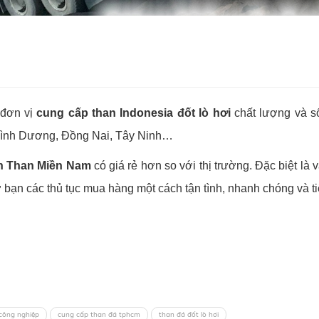
 đơn vị
cung cấp than Indonesia đốt lò hơi
chất lượng và s
Bình Dương, Đồng Nai, Tây Ninh…
h Than Miền Nam
có giá rẻ hơn so với thị trường. Đặc biệt l
 bạn các thủ tục mua hàng một cách tận tình, nhanh chóng và ti
công nghiệp
cung cấp than đá tphcm
than đá đốt lò hơi