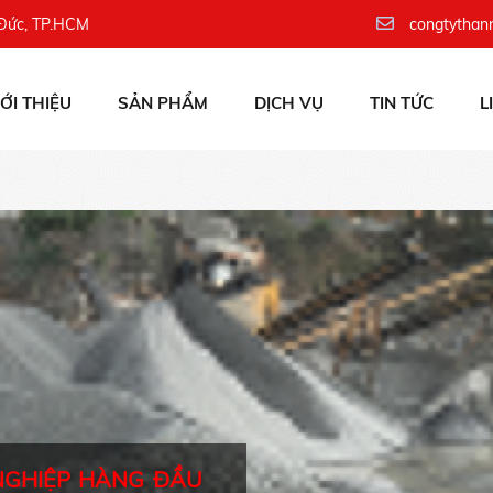
 Đức, TP.HCM
congtythan
IỚI THIỆU
SẢN PHẨM
DỊCH VỤ
TIN TỨC
L
NGHIỆP HÀNG ĐẦU