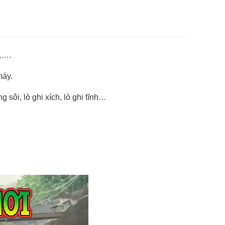
n,….
máy.
sôi, lò ghi xích, lò ghi tĩnh…