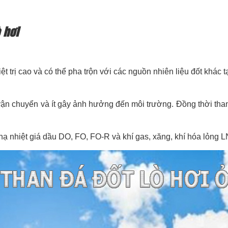
 hơi
iệt trị cao và có thể pha trộn với các nguồn nhiên liệu đốt khá
 vận chuyển và ít gây ảnh hưởng đến môi trường. Đồng thời tha
ạ nhiệt giá dầu DO, FO, FO-R và khí gas, xăng, khí hóa lỏng L