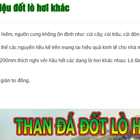
iệu đốt lò hơi khác
n hiếm, nguồn cung không ổn định như: củi cây, củi trấu, củi đò
thế các nguyên liệu kể trên mang lại hiệu quả kinh tế cho nhà 
mm thích nghi với hầu hết các dạng lò hơi khác nhau: Lò tầng 
 giản tự động.