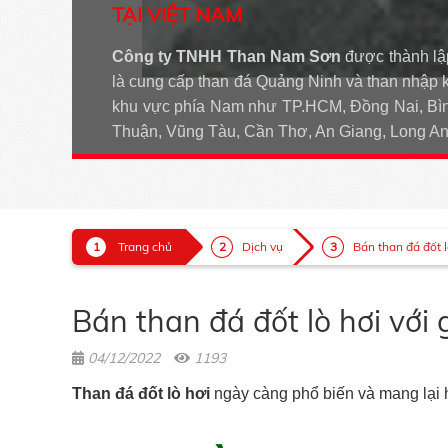
TẠI VIỆT NAM
Công ty TNHH Than Nam Sơn
được thành lậ
là cung cấp than đá Quảng Ninh và than nhập 
khu vực phía Nam như TP.HCM, Đồng Nai, Bìn
Thuận, Vũng Tàu, Cần Thơ, An Giang, Long 
Trang chủ
Dịch vụ
Bán than đá đốt lò
Bán than đá đốt lò hơi với 
04/12/2022
1193
Than đá đốt lò hơi
ngày càng phổ biến và mang lại h