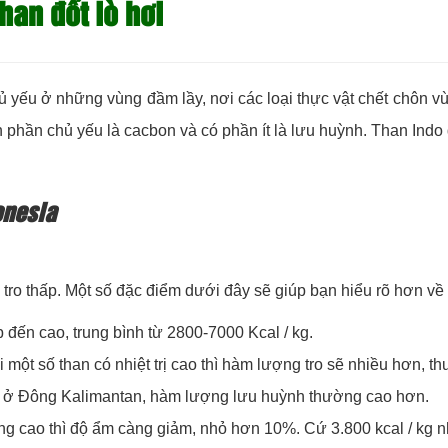
han đốt lò hơi
ủ yếu ở những vùng đầm lầy, nơi các loại thực vật chết chôn vùi
h phần chủ yếu là cacbon và có phần ít là lưu huỳnh. Than Indo
onesia
o thấp. Một số đặc điểm dưới đây sẽ giúp bạn hiểu rõ hơn về 
 đến cao, trung bình từ 2800-7000 Kcal / kg.
 một số than có nhiệt trị cao thì hàm lượng tro sẽ nhiều hơn, 
g ở Đông Kalimantan, hàm lượng lưu huỳnh thường cao hơn.
ị càng cao thì độ ẩm càng giảm, nhỏ hơn 10%. Cứ 3.800 kcal / kg n