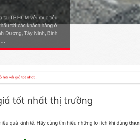
p tại TP.HCM với mục tiêu
khẩu tới các khách hàng ở
h Dương, Tây Ninh, Bình
An…
 hơi với giá tốt nhất...
giá tốt nhất thị trường
iệu quả kinh tế. Hãy cùng tìm hiểu những lợi ích khi dùng
than 