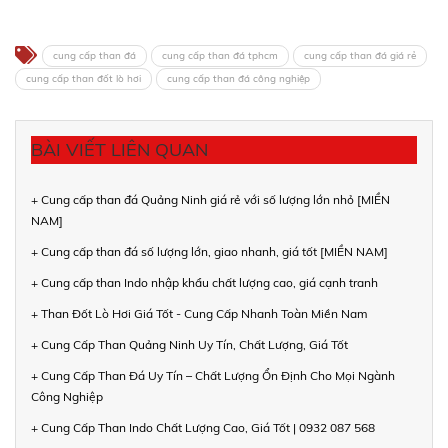
cung cấp than đá
cung cấp than đá tphcm
cung cấp than đá giá rẻ
cung cấp than đốt lò hơi
cung cấp than đá công nghiệp
BÀI VIẾT LIÊN QUAN
+ Cung cấp than đá Quảng Ninh giá rẻ với số lượng lớn nhỏ [MIỀN
NAM]
+ Cung cấp than đá số lượng lớn, giao nhanh, giá tốt [MIỀN NAM]
+ Cung cấp than Indo nhập khẩu chất lượng cao, giá cạnh tranh
+ Than Đốt Lò Hơi Giá Tốt - Cung Cấp Nhanh Toàn Miền Nam
+ Cung Cấp Than Quảng Ninh Uy Tín, Chất Lượng, Giá Tốt
+ Cung Cấp Than Đá Uy Tín – Chất Lượng Ổn Định Cho Mọi Ngành
Công Nghiệp
+ Cung Cấp Than Indo Chất Lượng Cao, Giá Tốt | 0932 087 568