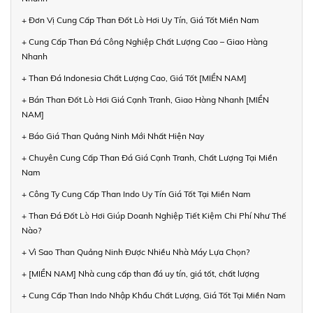
+ Đơn Vị Cung Cấp Than Đốt Lò Hơi Uy Tín, Giá Tốt Miền Nam
+ Cung Cấp Than Đá Công Nghiệp Chất Lượng Cao – Giao Hàng
Nhanh
+ Than Đá Indonesia Chất Lượng Cao, Giá Tốt [MIỀN NAM]
+ Bán Than Đốt Lò Hơi Giá Cạnh Tranh, Giao Hàng Nhanh [MIỀN
NAM]
+ Báo Giá Than Quảng Ninh Mới Nhất Hiện Nay
+ Chuyên Cung Cấp Than Đá Giá Cạnh Tranh, Chất Lượng Tại Miền
Nam
+ Công Ty Cung Cấp Than Indo Uy Tín Giá Tốt Tại Miền Nam
+ Than Đá Đốt Lò Hơi Giúp Doanh Nghiệp Tiết Kiệm Chi Phí Như Thế
Nào?
+ Vì Sao Than Quảng Ninh Được Nhiều Nhà Máy Lựa Chọn?
+ [MIỀN NAM] Nhà cung cấp than đá uy tín, giá tốt, chất lượng
+ Cung Cấp Than Indo Nhập Khẩu Chất Lượng, Giá Tốt Tại Miền Nam