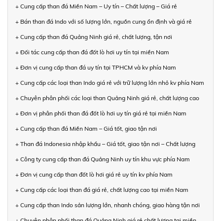
+ Cung cấp than đá Miền Nam – Uy tín – Chất lượng – Giá rẻ
+ Bán than đá Indo với số lượng lớn, nguồn cung ổn định và giá rẻ
+ Cung cấp than đá Quảng Ninh giá rẻ, chất lượng, tận nơi
+ Đối tác cung cấp than đá đốt lò hơi uy tín tại miền Nam
+ Đơn vị cung cấp than đá uy tín tại TPHCM và kv phía Nam
+ Cung cấp các loại than Indo giá rẻ với trữ lượng lớn nhỏ kv phía Nam
+ Chuyên phân phối các loại than Quảng Ninh giá rẻ, chất lượng cao
+ Đơn vị phân phối than đá đốt lò hơi uy tín giá rẻ tại miền Nam
+ Cung cấp than đá Miền Nam – Giá tốt, giao tận nơi
+ Than đá Indonesia nhập khẩu – Giá tốt, giao tận nơi – Chất lượng
+ Công ty cung cấp than đá Quảng Ninh uy tín khu vực phía Nam
+ Đơn vị cung cấp than đốt lò hơi giá rẻ uy tín kv phía Nam
+ Cung cấp các loại than đá giá rẻ, chất lượng cao tại miền Nam
+ Cung cấp than Indo sản lượng lớn, nhanh chóng, giao hàng tận nơi
+ Chuyên phân phối than đá Quảng Ninh giá rẻ chất lượng tại miền