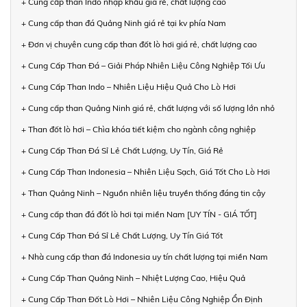
+ Cung cấp than Indo nhập khẩu giá rẻ, chất lượng cao
+ Cung cấp than đá Quảng Ninh giá rẻ tại kv phía Nam
+ Đơn vị chuyên cung cấp than đốt lò hơi giá rẻ, chất lượng cao
+ Cung Cấp Than Đá – Giải Pháp Nhiên Liệu Công Nghiệp Tối Ưu
+ Cung Cấp Than Indo – Nhiên Liệu Hiệu Quả Cho Lò Hơi
+ Cung cấp than Quảng Ninh giá rẻ, chất lượng với số lượng lớn nhỏ
+ Than đốt lò hơi – Chìa khóa tiết kiệm cho ngành công nghiệp
+ Cung Cấp Than Đá Sỉ Lẻ Chất Lượng, Uy Tín, Giá Rẻ
+ Cung Cấp Than Indonesia – Nhiên Liệu Sạch, Giá Tốt Cho Lò Hơi
+ Than Quảng Ninh – Nguồn nhiên liệu truyền thống đáng tin cậy
+ Cung cấp than đá đốt lò hơi tại miền Nam [UY TÍN - GIÁ TỐT]
+ Cung Cấp Than Đá Sỉ Lẻ Chất Lượng, Uy Tín Giá Tốt
+ Nhà cung cấp than đá Indonesia uy tín chất lượng tại miền Nam
+ Cung Cấp Than Quảng Ninh – Nhiệt Lượng Cao, Hiệu Quả
+ Cung Cấp Than Đốt Lò Hơi – Nhiên Liệu Công Nghiệp Ổn Định