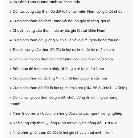
+ So Sánh Than Quảng Ninh và Than Indo
+ Đối tác cung cấp than đá đốt lò hơi tại miền Nam với giá tốt nhất
+ Cung cấp than đá chất lượng với nguồn gốc rõ ràng, giá rẻ
+ Chuyên cung cấp than Indo uy tín, giá tốt tại Miền Nam
+ Cung cấp than đá Quảng Ninh sỉ lẻ với giá rẻ, giao hàng tận nơi
+ Địa chỉ cung cấp than đá đốt lò hơi uy tín nhất tại miền Nam
+ Đơn vị cung cấp than đá chất lượng cao, giá rẻ kv phía Nam
+ Bán than đá Indonesia nhập khẩu giá rẻ tại miền Nam
+ Cung cấp than đá Quảng Ninh chất lượng giá rẻ các loại
+ Cung cấp than đá đốt lò hơi tại miền Nam [GIÁ RẺ & CHẤT LƯỢNG]
+ Đơn vị cung cấp than đá giá tốt, chất lượng ổn định, giao hàng
nhanh
+ Than Indonesia - Lựa chọn hàng đầu cho các ngành công nghiệp
+ Nhà cung cấp than Quảng Ninh tốt và uy tín hàng đầu TPHCM
+ Nhà phân phối than đá đốt lò hơi giá rẻ uy tín tại miền Nam