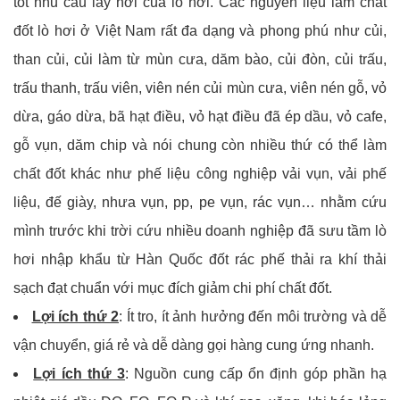
tốt nhu cầu lấy hơi của lò hơi. Các nguyên liệu làm chất
đốt lò hơi ở Việt Nam rất đa dạng và phong phú như củi,
than củi, củi làm từ mùn cưa, dăm bào, củi đòn, củi trấu,
trấu thanh, trấu viên, viên nén củi mùn cưa, viên nén gỗ, vỏ
dừa, gáo dừa, bã hạt điều, vỏ hạt điều đã ép dầu, vỏ cafe,
gỗ vụn, dăm chip và nói chung còn nhiều thứ có thể làm
chất đốt khác như phế liệu công nghiệp vải vụn, vải phế
liệu, đế giày, nhưa vụn, pp, pe vụn, rác vụn… nhằm cứu
mình trước khi trời cứu nhiều doanh nghiệp đã sưu tầm lò
hơi nhập khẩu từ Hàn Quốc đốt rác phế thải ra khí thải
sạch đạt chuẩn với mục đích giảm chi phí chất đốt.
Lợi ích thứ 2
: Ít tro, ít ảnh hưởng đến môi trường và dễ
vận chuyển, giá rẻ và dễ dàng gọi hàng cung ứng nhanh.
Lợi ích thứ 3
: Nguồn cung cấp ổn định góp phần hạ