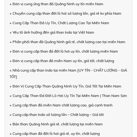
+ Đơn vị cung ứng than đá Quảng Ninh uy tín miền Nam
+ Chuyên cung cấp than đốt lò hơi số lượng lớn, giá rẻ kv phía Nam
+ Cung Cấp Than Đá Uy Tín, Chất Lượng Cao Tại Miền Nam
+ Yếu tố ảnh hưởng đến giá than Indo tại Việt Nam
+ Phân phối than đá Quảng Ninh giá rẻ, chất lượng cao tại miền Nam
+ Đơn vị cung cấp than đá đốt lò hơi uy tín, chất lượng miền Nam
+ Đơn vị cung cấp than đá miền Nam uy tín, giá tốt, chất lượng
+ Nhà cung cấp than Indo tại miền Nam [UY TÍN - CHẤT LƯỢNG - GIÁ
TỐT]
+ Đơn Vị Cung Cấp Than Quảng Ninh Uy Tín, Giá Tốt Tại Miền Nam
+ Cung Cấp Than Đá Đốt Lò Hơi Uy Tín Tại Miền Nam | Than Nam Sơn
+ Cung cấp than đá miền Nam chất lượng cao, giá cạnh tranh
+ Cung cấp than Indo số lượng lớn – Chất lượng – Giá tốt
+ Bán than Quảng Ninh giá rẻ, chất lượng tại miền Nam
+ Cung cấp than đá đốt lò hơi giá rẻ, uy tín, chất lượng