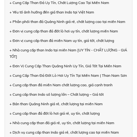
+ Cung Cấp Than Đá Uy Tín, Chất Lượng Cao Tại Miền Nam
+ Yếu tố ảnh hưởng đến giá than Indo tại Việt Nam
+ Phân phối than đá Quảng Ninh giá rẻ, chất lượng cao tại miền Nam
+ Đơn vị cung cấp than đá đốt lò hơi uy tín, chất lượng miền Nam
+ Đơn vị cung cấp than đá miền Nam uy tín, giá tốt, chất lượng
+ Nhà cung cấp than Indo tại miền Nam [UY TÍN - CHẤT LƯỢNG - GIÁ
TỐT]
+ Đơn Vị Cung Cấp Than Quảng Ninh Uy Tín, Giá Tốt Tại Miền Nam
+ Cung Cấp Than Đá Đốt Lò Hơi Uy Tín Tại Miền Nam | Than Nam Sơn
+ Cung cấp than đá miền Nam chất lượng cao, giá cạnh tranh
+ Cung cấp than Indo số lượng lớn – Chất lượng – Giá tốt
+ Bán than Quảng Ninh giá rẻ, chất lượng tại miền Nam
+ Cung cấp than đá đốt lò hơi giá rẻ, uy tín, chất lượng
+ Nhà cung cấp than đá giá rẻ, uy tín, chất lượng tại miền Nam
+ Dịch vụ cung cấp than Indo giá rẻ, chất lượng cao tại miền Nam