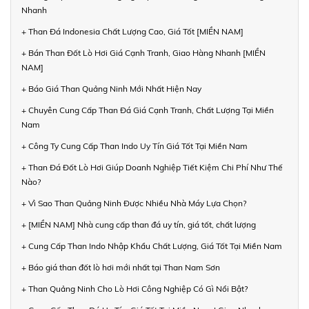
Nhanh
+ Than Đá Indonesia Chất Lượng Cao, Giá Tốt [MIỀN NAM]
+ Bán Than Đốt Lò Hơi Giá Cạnh Tranh, Giao Hàng Nhanh [MIỀN
NAM]
+ Báo Giá Than Quảng Ninh Mới Nhất Hiện Nay
+ Chuyên Cung Cấp Than Đá Giá Cạnh Tranh, Chất Lượng Tại Miền
Nam
+ Công Ty Cung Cấp Than Indo Uy Tín Giá Tốt Tại Miền Nam
+ Than Đá Đốt Lò Hơi Giúp Doanh Nghiệp Tiết Kiệm Chi Phí Như Thế
Nào?
+ Vì Sao Than Quảng Ninh Được Nhiều Nhà Máy Lựa Chọn?
+ [MIỀN NAM] Nhà cung cấp than đá uy tín, giá tốt, chất lượng
+ Cung Cấp Than Indo Nhập Khẩu Chất Lượng, Giá Tốt Tại Miền Nam
+ Báo giá than đốt lò hơi mới nhất tại Than Nam Sơn
+ Than Quảng Ninh Cho Lò Hơi Công Nghiệp Có Gì Nổi Bật?