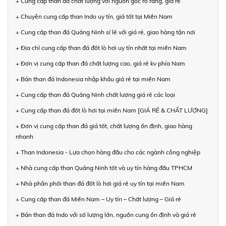
+ Cung cấp than đá chất lượng với nguồn gốc rõ ràng, giá rẻ
+ Chuyên cung cấp than Indo uy tín, giá tốt tại Miền Nam
+ Cung cấp than đá Quảng Ninh sỉ lẻ với giá rẻ, giao hàng tận nơi
+ Địa chỉ cung cấp than đá đốt lò hơi uy tín nhất tại miền Nam
+ Đơn vị cung cấp than đá chất lượng cao, giá rẻ kv phía Nam
+ Bán than đá Indonesia nhập khẩu giá rẻ tại miền Nam
+ Cung cấp than đá Quảng Ninh chất lượng giá rẻ các loại
+ Cung cấp than đá đốt lò hơi tại miền Nam [GIÁ RẺ & CHẤT LƯỢNG]
+ Đơn vị cung cấp than đá giá tốt, chất lượng ổn định, giao hàng
nhanh
+ Than Indonesia - Lựa chọn hàng đầu cho các ngành công nghiệp
+ Nhà cung cấp than Quảng Ninh tốt và uy tín hàng đầu TPHCM
+ Nhà phân phối than đá đốt lò hơi giá rẻ uy tín tại miền Nam
+ Cung cấp than đá Miền Nam – Uy tín – Chất lượng – Giá rẻ
+ Bán than đá Indo với số lượng lớn, nguồn cung ổn định và giá rẻ