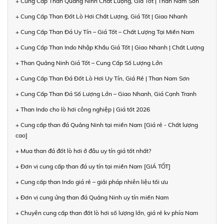
+ Cung Cấp Than Quảng Ninh Chất Lượng, Giá Tốt | Than Nam Sơn
+ Cung Cấp Than Đốt Lò Hơi Chất Lượng, Giá Tốt | Giao Nhanh
+ Cung Cấp Than Đá Uy Tín – Giá Tốt – Chất Lượng Tại Miền Nam
+ Cung Cấp Than Indo Nhập Khẩu Giá Tốt | Giao Nhanh | Chất Lượng
+ Than Quảng Ninh Giá Tốt – Cung Cấp Số Lượng Lớn
+ Cung Cấp Than Đá Đốt Lò Hơi Uy Tín, Giá Rẻ | Than Nam Sơn
+ Cung Cấp Than Đá Số Lượng Lớn – Giao Nhanh, Giá Cạnh Tranh
+ Than Indo cho lò hơi công nghiệp | Giá tốt 2026
+ Cung cấp than đá Quảng Ninh tại miền Nam [Giá rẻ - Chất lượng
cao]
+ Mua than đá đốt lò hơi ở đâu uy tín giá tốt nhất?
+ Đơn vị cung cấp than đá uy tín tại miền Nam [GIÁ TỐT]
+ Cung cấp than Indo giá rẻ – giải pháp nhiên liệu tối ưu
+ Đơn vị cung ứng than đá Quảng Ninh uy tín miền Nam
+ Chuyên cung cấp than đốt lò hơi số lượng lớn, giá rẻ kv phía Nam