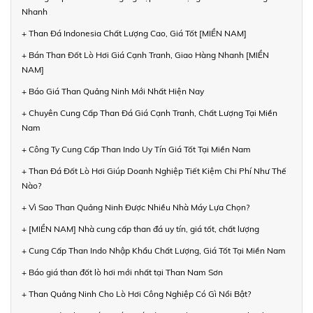
Nhanh
+ Than Đá Indonesia Chất Lượng Cao, Giá Tốt [MIỀN NAM]
+ Bán Than Đốt Lò Hơi Giá Cạnh Tranh, Giao Hàng Nhanh [MIỀN
NAM]
+ Báo Giá Than Quảng Ninh Mới Nhất Hiện Nay
+ Chuyên Cung Cấp Than Đá Giá Cạnh Tranh, Chất Lượng Tại Miền
Nam
+ Công Ty Cung Cấp Than Indo Uy Tín Giá Tốt Tại Miền Nam
+ Than Đá Đốt Lò Hơi Giúp Doanh Nghiệp Tiết Kiệm Chi Phí Như Thế
Nào?
+ Vì Sao Than Quảng Ninh Được Nhiều Nhà Máy Lựa Chọn?
+ [MIỀN NAM] Nhà cung cấp than đá uy tín, giá tốt, chất lượng
+ Cung Cấp Than Indo Nhập Khẩu Chất Lượng, Giá Tốt Tại Miền Nam
+ Báo giá than đốt lò hơi mới nhất tại Than Nam Sơn
+ Than Quảng Ninh Cho Lò Hơi Công Nghiệp Có Gì Nổi Bật?