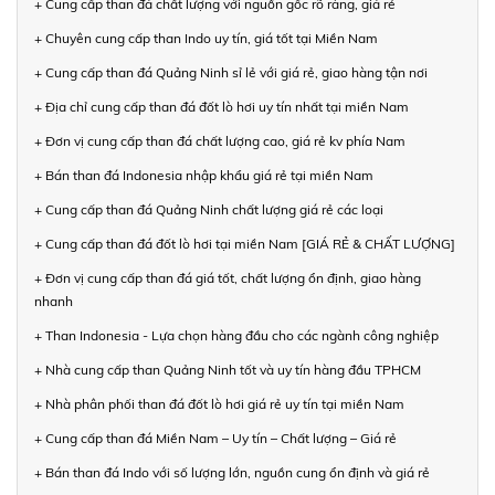
+ Cung cấp than đá chất lượng với nguồn gốc rõ ràng, giá rẻ
+ Chuyên cung cấp than Indo uy tín, giá tốt tại Miền Nam
+ Cung cấp than đá Quảng Ninh sỉ lẻ với giá rẻ, giao hàng tận nơi
+ Địa chỉ cung cấp than đá đốt lò hơi uy tín nhất tại miền Nam
+ Đơn vị cung cấp than đá chất lượng cao, giá rẻ kv phía Nam
+ Bán than đá Indonesia nhập khẩu giá rẻ tại miền Nam
+ Cung cấp than đá Quảng Ninh chất lượng giá rẻ các loại
+ Cung cấp than đá đốt lò hơi tại miền Nam [GIÁ RẺ & CHẤT LƯỢNG]
+ Đơn vị cung cấp than đá giá tốt, chất lượng ổn định, giao hàng
nhanh
+ Than Indonesia - Lựa chọn hàng đầu cho các ngành công nghiệp
+ Nhà cung cấp than Quảng Ninh tốt và uy tín hàng đầu TPHCM
+ Nhà phân phối than đá đốt lò hơi giá rẻ uy tín tại miền Nam
+ Cung cấp than đá Miền Nam – Uy tín – Chất lượng – Giá rẻ
+ Bán than đá Indo với số lượng lớn, nguồn cung ổn định và giá rẻ