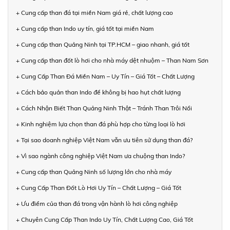
+ Cung cấp than đá tại miền Nam giá rẻ, chất lượng cao
+ Cung cấp than Indo uy tín, giá tốt tại miền Nam
+ Cung cấp than Quảng Ninh tại TP.HCM – giao nhanh, giá tốt
+ Cung cấp than đốt lò hơi cho nhà máy dệt nhuộm – Than Nam Sơn
+ Cung Cấp Than Đá Miền Nam – Uy Tín – Giá Tốt – Chất Lượng
+ Cách bảo quản than Indo để không bị hao hụt chất lượng
+ Cách Nhận Biết Than Quảng Ninh Thật – Tránh Than Trôi Nổi
+ Kinh nghiệm lựa chọn than đá phù hợp cho từng loại lò hơi
+ Tại sao doanh nghiệp Việt Nam vẫn ưu tiên sử dụng than đá?
+ Vì sao ngành công nghiệp Việt Nam ưa chuộng than Indo?
+ Cung cấp than Quảng Ninh số lượng lớn cho nhà máy
+ Cung Cấp Than Đốt Lò Hơi Uy Tín – Chất Lượng – Giá Tốt
+ Ưu điểm của than đá trong vận hành lò hơi công nghiệp
+ Chuyên Cung Cấp Than Indo Uy Tín, Chất Lượng Cao, Giá Tốt