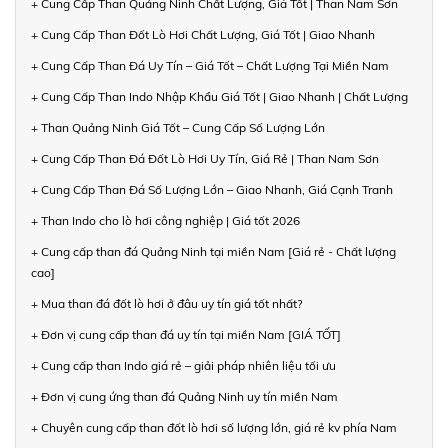
+ Cung Cấp Than Quảng Ninh Chất Lượng, Giá Tốt | Than Nam Sơn
+ Cung Cấp Than Đốt Lò Hơi Chất Lượng, Giá Tốt | Giao Nhanh
+ Cung Cấp Than Đá Uy Tín – Giá Tốt – Chất Lượng Tại Miền Nam
+ Cung Cấp Than Indo Nhập Khẩu Giá Tốt | Giao Nhanh | Chất Lượng
+ Than Quảng Ninh Giá Tốt – Cung Cấp Số Lượng Lớn
+ Cung Cấp Than Đá Đốt Lò Hơi Uy Tín, Giá Rẻ | Than Nam Sơn
+ Cung Cấp Than Đá Số Lượng Lớn – Giao Nhanh, Giá Cạnh Tranh
+ Than Indo cho lò hơi công nghiệp | Giá tốt 2026
+ Cung cấp than đá Quảng Ninh tại miền Nam [Giá rẻ - Chất lượng
cao]
+ Mua than đá đốt lò hơi ở đâu uy tín giá tốt nhất?
+ Đơn vị cung cấp than đá uy tín tại miền Nam [GIÁ TỐT]
+ Cung cấp than Indo giá rẻ – giải pháp nhiên liệu tối ưu
+ Đơn vị cung ứng than đá Quảng Ninh uy tín miền Nam
+ Chuyên cung cấp than đốt lò hơi số lượng lớn, giá rẻ kv phía Nam