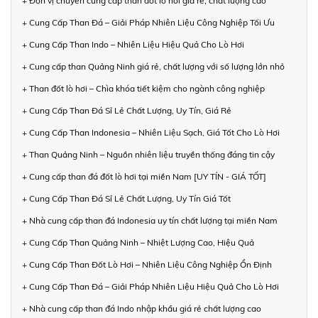
+ Đơn vị chuyên cung cấp than đốt lò hơi giá rẻ, chất lượng cao
+ Cung Cấp Than Đá – Giải Pháp Nhiên Liệu Công Nghiệp Tối Ưu
+ Cung Cấp Than Indo – Nhiên Liệu Hiệu Quả Cho Lò Hơi
+ Cung cấp than Quảng Ninh giá rẻ, chất lượng với số lượng lớn nhỏ
+ Than đốt lò hơi – Chìa khóa tiết kiệm cho ngành công nghiệp
+ Cung Cấp Than Đá Sỉ Lẻ Chất Lượng, Uy Tín, Giá Rẻ
+ Cung Cấp Than Indonesia – Nhiên Liệu Sạch, Giá Tốt Cho Lò Hơi
+ Than Quảng Ninh – Nguồn nhiên liệu truyền thống đáng tin cậy
+ Cung cấp than đá đốt lò hơi tại miền Nam [UY TÍN - GIÁ TỐT]
+ Cung Cấp Than Đá Sỉ Lẻ Chất Lượng, Uy Tín Giá Tốt
+ Nhà cung cấp than đá Indonesia uy tín chất lượng tại miền Nam
+ Cung Cấp Than Quảng Ninh – Nhiệt Lượng Cao, Hiệu Quả
+ Cung Cấp Than Đốt Lò Hơi – Nhiên Liệu Công Nghiệp Ổn Định
+ Cung Cấp Than Đá – Giải Pháp Nhiên Liệu Hiệu Quả Cho Lò Hơi
+ Nhà cung cấp than đá Indo nhập khẩu giá rẻ chất lượng cao