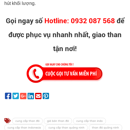
hút khối lượng.
Gọi ngay số
Hotline: 0932 087 568
để
được phục vụ nhanh nhất, giao than
tận nơi!
cung cấp than đá
giá bán than đá
cung cấp than indo
cung cấp than indonesia
cung cấp than quảng ninh
than đá quảng ninh