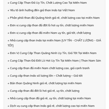
+ Cung Cấp Than Đá Uy Tín, Chất Lượng Cao Tại Miền Nam
+ Yếu tố ảnh hưởng đến giá than Indo tại Việt Nam
+ Phân phối than đá Quảng Ninh giá rẻ, chất lượng cao tại miền Nam
+ Đơn vị cung cấp than đá đốt lò hơi uy tín, chất lượng miền Nam
+ Đơn vị cung cấp than đá miền Nam uy tín, giá tốt, chất lượng
+ Nhà cung cấp than Indo tại miền Nam [UY TÍN - CHẤT LƯỢNG - GIÁ
TỐT]
+ Đơn Vị Cung Cấp Than Quảng Ninh Uy Tín, Giá Tốt Tại Miền Nam
+ Cung Cấp Than Đá Đốt Lò Hơi Uy Tín Tại Miền Nam | Than Nam Sơn
+ Cung cấp than đá miền Nam chất lượng cao, giá cạnh tranh
+ Cung cấp than Indo số lượng lớn – Chất lượng – Giá tốt
+ Bán than Quảng Ninh giá rẻ, chất lượng tại miền Nam
+ Cung cấp than đá đốt lò hơi giá rẻ, uy tín, chất lượng
+ Nhà cung cấp than đá giá rẻ, uy tín, chất lượng tại miền Nam
+ Dịch vụ cung cấp than Indo giá rẻ, chất lượng cao tại miền Nam