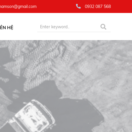
namson@gmail.com
0932 087 568
IÊN HỆ