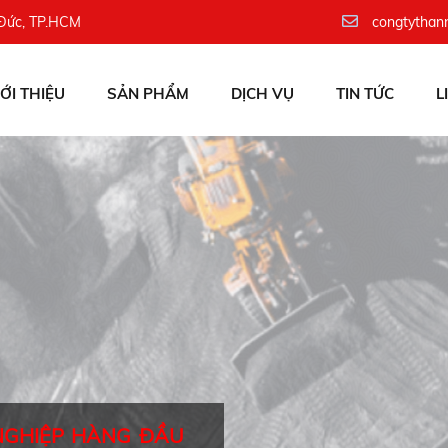
 Đức, TP.HCM
congtythan
IỚI THIỆU
SẢN PHẨM
DỊCH VỤ
TIN TỨC
L
NGHIỆP HÀNG ĐẦU