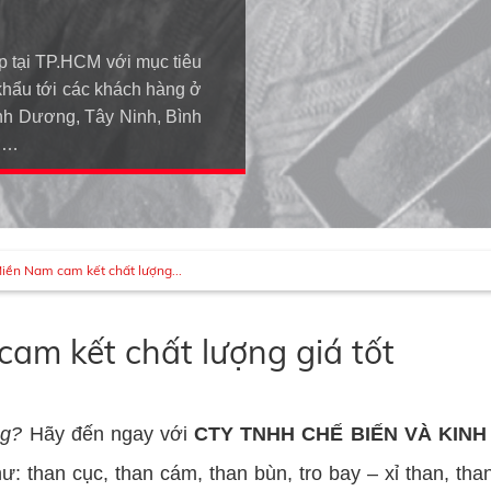
p tại TP.HCM với mục tiêu
khẩu tới các khách hàng ở
h Dương, Tây Ninh, Bình
An…
Miền Nam cam kết chất lượng...
am kết chất lượng giá tốt
ng?
Hãy đến ngay với
CTY TNHH CHẾ BIẾN VÀ KIN
: than cục, than cám, than bùn, tro bay – xỉ than, than