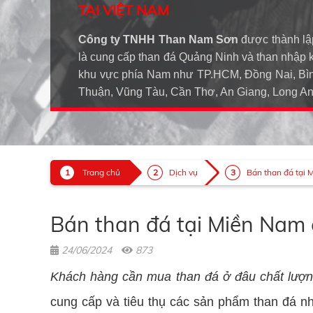
TẠI VIỆT NAM
Công ty TNHH Than Nam Sơn
được thành lậ
là cung cấp than đá Quảng Ninh và than nhập 
khu vực phía Nam như TP.HCM, Đồng Nai, Bìn
Thuận, Vũng Tàu, Cần Thơ, An Giang, Long 
Trang chủ
Dịch vụ
Bán than đá tại 
Bán than đá tại Miền Nam c
24/06/2024
873
Khách hàng cần mua than đá ở đâu chất lượ
cung cấp và tiêu thụ các sản phẩm than đá như