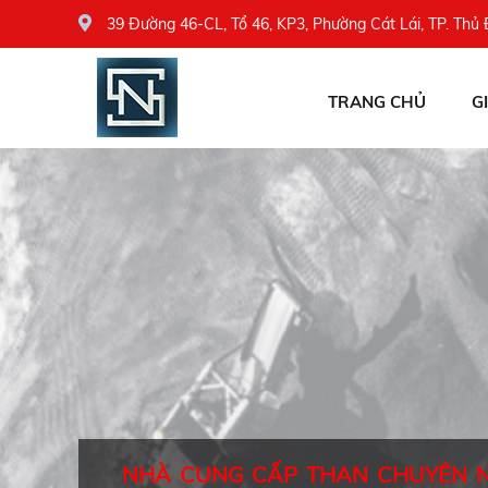
39 Đường 46-CL, Tổ 46, KP3, Phường Cát Lái, TP. Thủ
TRANG CHỦ
G
NHÀ CUNG CẤP THAN CHUYÊN 