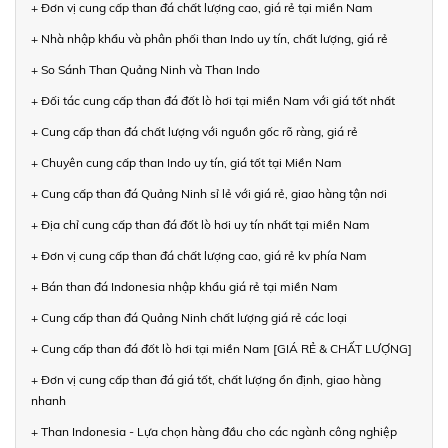
+ Đơn vị cung cấp than đá chất lượng cao, giá rẻ tại miền Nam
+ Nhà nhập khẩu và phân phối than Indo uy tín, chất lượng, giá rẻ
+ So Sánh Than Quảng Ninh và Than Indo
+ Đối tác cung cấp than đá đốt lò hơi tại miền Nam với giá tốt nhất
+ Cung cấp than đá chất lượng với nguồn gốc rõ ràng, giá rẻ
+ Chuyên cung cấp than Indo uy tín, giá tốt tại Miền Nam
+ Cung cấp than đá Quảng Ninh sỉ lẻ với giá rẻ, giao hàng tận nơi
+ Địa chỉ cung cấp than đá đốt lò hơi uy tín nhất tại miền Nam
+ Đơn vị cung cấp than đá chất lượng cao, giá rẻ kv phía Nam
+ Bán than đá Indonesia nhập khẩu giá rẻ tại miền Nam
+ Cung cấp than đá Quảng Ninh chất lượng giá rẻ các loại
+ Cung cấp than đá đốt lò hơi tại miền Nam [GIÁ RẺ & CHẤT LƯỢNG]
+ Đơn vị cung cấp than đá giá tốt, chất lượng ổn định, giao hàng
nhanh
+ Than Indonesia - Lựa chọn hàng đầu cho các ngành công nghiệp