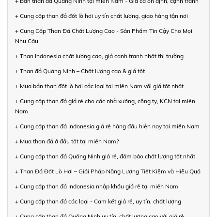
+ Bán than đá Quảng Ninh tại miền Nam - Giá cả ổn định, cạnh tranh
+ Cung cấp than đá đốt lò hơi uy tín chất lượng, giao hàng tận nơi
+ Cung Cấp Than Đá Chất Lượng Cao - Sản Phẩm Tin Cậy Cho Mọi
Nhu Cầu
+ Than Indonesia chất lượng cao, giá cạnh tranh nhất thị trường
+ Than đá Quảng Ninh – Chất lượng cao & giá tốt
+ Mua bán than đốt lò hơi các loại tại miền Nam với giá tốt nhất
+ Cung cấp than đá giá rẻ cho các nhà xưởng, công ty, KCN tại miền
Nam
+ Cung cấp than đá Indonesia giá rẻ hàng đầu hiện nay tại miền Nam
+ Mua than đá ở đâu tốt tại miền Nam?
+ Cung cấp than đá Quảng Ninh giá rẻ, đảm bảo chất lượng tốt nhất
+ Than Đá Đốt Lò Hơi – Giải Pháp Năng Lượng Tiết Kiệm và Hiệu Quả
+ Cung cấp than đá Indonesia nhập khẩu giá rẻ tại miền Nam
+ Cung cấp than đá các loại - Cam kết giá rẻ, uy tín, chất lượng
+ Cung cấp than đá Quảng Ninh uy tín, chất lượng cao với giá rẻ