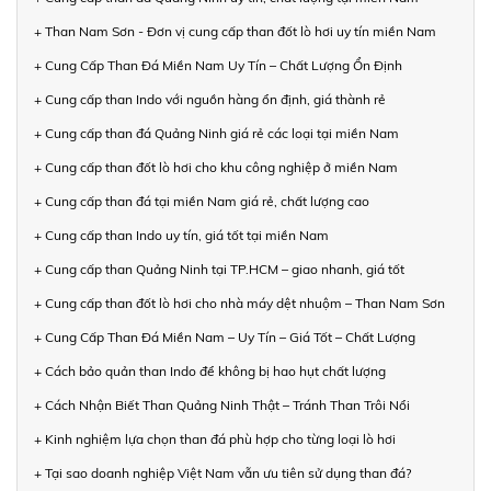
+ Than Nam Sơn - Đơn vị cung cấp than đốt lò hơi uy tín miền Nam
+ Cung Cấp Than Đá Miền Nam Uy Tín – Chất Lượng Ổn Định
+ Cung cấp than Indo với nguồn hàng ổn định, giá thành rẻ
+ Cung cấp than đá Quảng Ninh giá rẻ các loại tại miền Nam
+ Cung cấp than đốt lò hơi cho khu công nghiệp ở miền Nam
+ Cung cấp than đá tại miền Nam giá rẻ, chất lượng cao
+ Cung cấp than Indo uy tín, giá tốt tại miền Nam
+ Cung cấp than Quảng Ninh tại TP.HCM – giao nhanh, giá tốt
+ Cung cấp than đốt lò hơi cho nhà máy dệt nhuộm – Than Nam Sơn
+ Cung Cấp Than Đá Miền Nam – Uy Tín – Giá Tốt – Chất Lượng
+ Cách bảo quản than Indo để không bị hao hụt chất lượng
+ Cách Nhận Biết Than Quảng Ninh Thật – Tránh Than Trôi Nổi
+ Kinh nghiệm lựa chọn than đá phù hợp cho từng loại lò hơi
+ Tại sao doanh nghiệp Việt Nam vẫn ưu tiên sử dụng than đá?