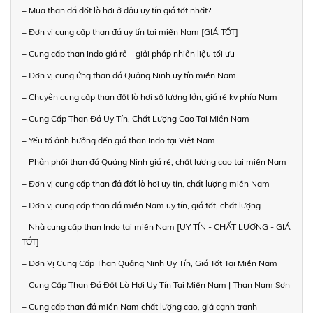
+ Mua than đá đốt lò hơi ở đâu uy tín giá tốt nhất?
+ Đơn vị cung cấp than đá uy tín tại miền Nam [GIÁ TỐT]
+ Cung cấp than Indo giá rẻ – giải pháp nhiên liệu tối ưu
+ Đơn vị cung ứng than đá Quảng Ninh uy tín miền Nam
+ Chuyên cung cấp than đốt lò hơi số lượng lớn, giá rẻ kv phía Nam
+ Cung Cấp Than Đá Uy Tín, Chất Lượng Cao Tại Miền Nam
+ Yếu tố ảnh hưởng đến giá than Indo tại Việt Nam
+ Phân phối than đá Quảng Ninh giá rẻ, chất lượng cao tại miền Nam
+ Đơn vị cung cấp than đá đốt lò hơi uy tín, chất lượng miền Nam
+ Đơn vị cung cấp than đá miền Nam uy tín, giá tốt, chất lượng
+ Nhà cung cấp than Indo tại miền Nam [UY TÍN - CHẤT LƯỢNG - GIÁ
TỐT]
+ Đơn Vị Cung Cấp Than Quảng Ninh Uy Tín, Giá Tốt Tại Miền Nam
+ Cung Cấp Than Đá Đốt Lò Hơi Uy Tín Tại Miền Nam | Than Nam Sơn
+ Cung cấp than đá miền Nam chất lượng cao, giá cạnh tranh