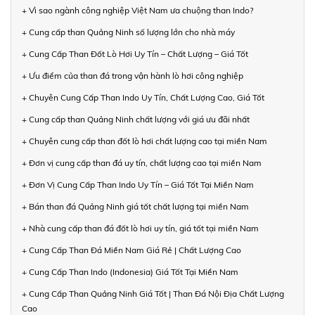
+ Vì sao ngành công nghiệp Việt Nam ưa chuộng than Indo?
+ Cung cấp than Quảng Ninh số lượng lớn cho nhà máy
+ Cung Cấp Than Đốt Lò Hơi Uy Tín – Chất Lượng – Giá Tốt
+ Ưu điểm của than đá trong vận hành lò hơi công nghiệp
+ Chuyên Cung Cấp Than Indo Uy Tín, Chất Lượng Cao, Giá Tốt
+ Cung cấp than Quảng Ninh chất lượng với giá ưu đãi nhất
+ Chuyên cung cấp than đốt lò hơi chất lượng cao tại miền Nam
+ Đơn vị cung cấp than đá uy tín, chất lượng cao tại miền Nam
+ Đơn Vị Cung Cấp Than Indo Uy Tín – Giá Tốt Tại Miền Nam
+ Bán than đá Quảng Ninh giá tốt chất lượng tại miền Nam
+ Nhà cung cấp than đá đốt lò hơi uy tín, giá tốt tại miền Nam
+ Cung Cấp Than Đá Miền Nam Giá Rẻ | Chất Lượng Cao
+ Cung Cấp Than Indo (Indonesia) Giá Tốt Tại Miền Nam
+ Cung Cấp Than Quảng Ninh Giá Tốt | Than Đá Nội Địa Chất Lượng
Cao