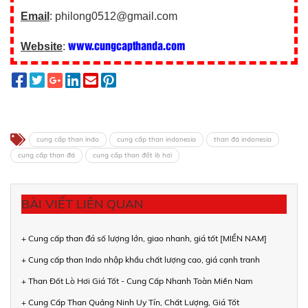
Email
: philong0512@gmail.com
www.cungcapthanda.com
Website
:
cung cấp than indo
cung cấp than indonesia
than đá indonesia
cung cấp than đá
cung cấp than đốt lò hơi
BÀI VIẾT LIÊN QUAN
+ Cung cấp than đá số lượng lớn, giao nhanh, giá tốt [MIỀN NAM]
+ Cung cấp than Indo nhập khẩu chất lượng cao, giá cạnh tranh
+ Than Đốt Lò Hơi Giá Tốt - Cung Cấp Nhanh Toàn Miền Nam
+ Cung Cấp Than Quảng Ninh Uy Tín, Chất Lượng, Giá Tốt