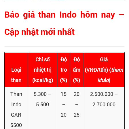
Báo giá than Indo hôm nay –
Cập nhật mới nhất
Chỉ số
Độ
Độ
Giá
Loại
nhiệt trị
tro
ẩm
(VNĐ/tấn)
(
tham
than
(kcal/kg)
(%)
(%)
khảo
)
Than
5.300 –
15
20
2.500.000 –
Indo
5.500
–
–
2.700.000
GAR
20
25
5500