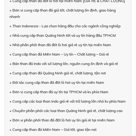
+ Cung cấp than đá đốt lò hơi tại miền Nam [GIÁ RẺ & CHẤT LƯỢNG]
+ Đơn vị cung cấp than đá giá tốt, chất lượng ổn định, giao hàng
nhanh
+ Than Indonesia - Lựa chọn hàng đầu cho các ngành công nghiệp
+ Nhà cung cấp than Quảng Ninh tốt và uy tín hàng đầu TPHCM
+ Nhà phân phối than đá đốt lò hơi giá rẻ uy tín tại miền Nam
+ Cung cấp than đá Miền Nam – Uy tín – Chất lượng – Giá rẻ
+ Bán than đá Indo với số lượng lớn, nguồn cung ổn định và giá rẻ
+ Cung cấp than đá Quảng Ninh giá rẻ, chất lượng, tận nơi
+ Đối tác cung cấp than đá đốt lò hơi uy tín tại miền Nam
+ Đơn vị cung cấp than đá uy tín tại TPHCM và kv phía Nam
+ Cung cấp các loại than Indo giá rẻ với trữ lượng lớn nhỏ kv phía Nam
+ Chuyên phân phối các loại than Quảng Ninh giá rẻ, chất lượng cao
+ Đơn vị phân phối than đá đốt lò hơi uy tín giá rẻ tại miền Nam
+ Cung cấp than đá Miền Nam – Giá tốt, giao tận nơi