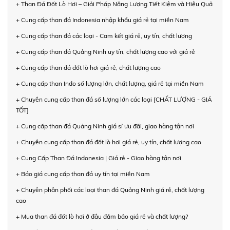
+ Than Đá Đốt Lò Hơi – Giải Pháp Năng Lượng Tiết Kiệm và Hiệu Quả
+ Cung cấp than đá Indonesia nhập khẩu giá rẻ tại miền Nam
+ Cung cấp than đá các loại - Cam kết giá rẻ, uy tín, chất lượng
+ Cung cấp than đá Quảng Ninh uy tín, chất lượng cao với giá rẻ
+ Cung cấp than đá đốt lò hơi giá rẻ, chất lượng cao
+ Cung cấp than Indo số lượng lớn, chất lượng, giá rẻ tại miền Nam
+ Chuyên cung cấp than đá số lượng lớn các loại [CHẤT LƯỢNG - GIÁ
TỐT]
+ Cung cấp than đá Quảng Ninh giá sỉ ưu đãi, giao hàng tận nơi
+ Chuyên cung cấp than đá đốt lò hơi giá rẻ, uy tín, chất lượng cao
+ Cung Cấp Than Đá Indonesia | Giá rẻ - Giao hàng tận nơi
+ Báo giá cung cấp than đá uy tín tại miền Nam
+ Chuyên phân phối các loại than đá Quảng Ninh giá rẻ, chất lượng
cao
+ Mua than đá đốt lò hơi ở đâu đảm bảo giá rẻ và chất lượng?