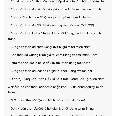
+ Chuyên cung cấp than đá Indo nhập khẩu giá tốt nhất tại Miền Nam
+ Cung cấp than đá với số lượng lớn tại miền Nam, giá cạnh tranh
+ Phân phối sỉ lẻ than đá Quảng Ninh giá rẻ tại miền Nam
+ Cung cấp than đá đốt lò hơi công nghiệp các loại [GIÁ TỐT]
+ Cung cấp than Indo số lượng lớn, chất lượng, giá than Indo cạnh
tranh
+ Cung cấp than đá chất lượng, uy tín, giá rẻ tại miền Nam
+ Bán than đá Quảng Ninh giá rẻ, chất lượng cao tại miền Nam
+ Mua than đá đốt lò hơi ở đâu uy tín, chất lượng tốt nhất?
+ Cung cấp than đá Indonesia giá rẻ, chất lượng tốt, tận nơi
+ Dịch Vụ Cung Cấp Than Đá Giá Rẻ, Chất Lượng Cao Tại Miền Nam
+ Nhà cung cấp than Indonesia nhập khẩu uy tín hàng đầu tại miền
Nam
+ Ở đâu bán than đá Quảng Ninh giá rẻ tại miền Nam?
+ Đơn vị bán than đá đốt lò hơi giá rẻ, chất lượng tại miền nam