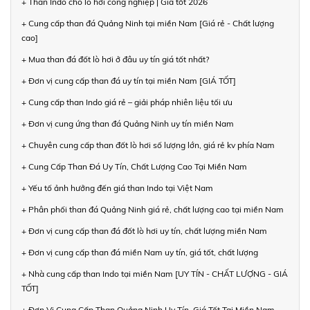
+ Than Indo cho lò hơi công nghiệp | Giá tốt 2026
+ Cung cấp than đá Quảng Ninh tại miền Nam [Giá rẻ - Chất lượng
cao]
+ Mua than đá đốt lò hơi ở đâu uy tín giá tốt nhất?
+ Đơn vị cung cấp than đá uy tín tại miền Nam [GIÁ TỐT]
+ Cung cấp than Indo giá rẻ – giải pháp nhiên liệu tối ưu
+ Đơn vị cung ứng than đá Quảng Ninh uy tín miền Nam
+ Chuyên cung cấp than đốt lò hơi số lượng lớn, giá rẻ kv phía Nam
+ Cung Cấp Than Đá Uy Tín, Chất Lượng Cao Tại Miền Nam
+ Yếu tố ảnh hưởng đến giá than Indo tại Việt Nam
+ Phân phối than đá Quảng Ninh giá rẻ, chất lượng cao tại miền Nam
+ Đơn vị cung cấp than đá đốt lò hơi uy tín, chất lượng miền Nam
+ Đơn vị cung cấp than đá miền Nam uy tín, giá tốt, chất lượng
+ Nhà cung cấp than Indo tại miền Nam [UY TÍN - CHẤT LƯỢNG - GIÁ
TỐT]
+ Đơn Vị Cung Cấp Than Quảng Ninh Uy Tín, Giá Tốt Tại Miền Nam