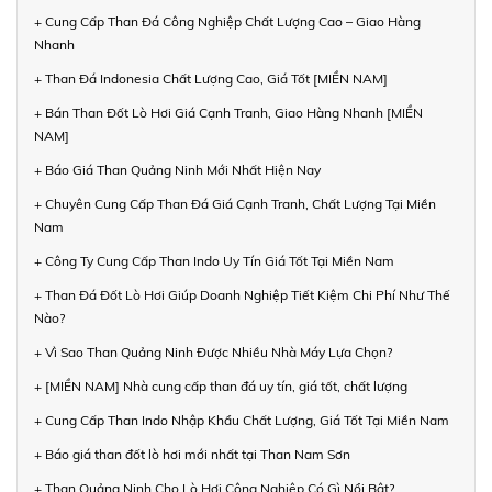
+ Cung Cấp Than Đá Công Nghiệp Chất Lượng Cao – Giao Hàng
Nhanh
+ Than Đá Indonesia Chất Lượng Cao, Giá Tốt [MIỀN NAM]
+ Bán Than Đốt Lò Hơi Giá Cạnh Tranh, Giao Hàng Nhanh [MIỀN
NAM]
+ Báo Giá Than Quảng Ninh Mới Nhất Hiện Nay
+ Chuyên Cung Cấp Than Đá Giá Cạnh Tranh, Chất Lượng Tại Miền
Nam
+ Công Ty Cung Cấp Than Indo Uy Tín Giá Tốt Tại Miền Nam
+ Than Đá Đốt Lò Hơi Giúp Doanh Nghiệp Tiết Kiệm Chi Phí Như Thế
Nào?
+ Vì Sao Than Quảng Ninh Được Nhiều Nhà Máy Lựa Chọn?
+ [MIỀN NAM] Nhà cung cấp than đá uy tín, giá tốt, chất lượng
+ Cung Cấp Than Indo Nhập Khẩu Chất Lượng, Giá Tốt Tại Miền Nam
+ Báo giá than đốt lò hơi mới nhất tại Than Nam Sơn
+ Than Quảng Ninh Cho Lò Hơi Công Nghiệp Có Gì Nổi Bật?