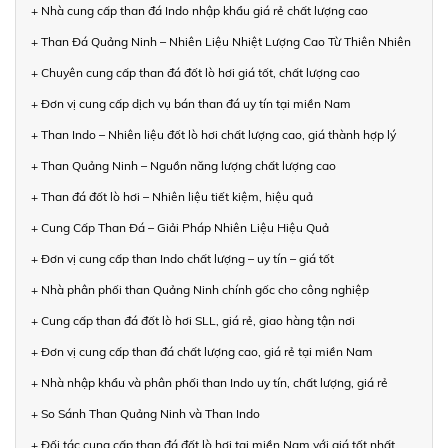
+ Nhà cung cấp than đá Indo nhập khẩu giá rẻ chất lượng cao
+ Than Đá Quảng Ninh – Nhiên Liệu Nhiệt Lượng Cao Từ Thiên Nhiên
+ Chuyên cung cấp than đá đốt lò hơi giá tốt, chất lượng cao
+ Đơn vị cung cấp dịch vụ bán than đá uy tín tại miền Nam
+ Than Indo – Nhiên liệu đốt lò hơi chất lượng cao, giá thành hợp lý
+ Than Quảng Ninh – Nguồn năng lượng chất lượng cao
+ Than đá đốt lò hơi – Nhiên liệu tiết kiệm, hiệu quả
+ Cung Cấp Than Đá – Giải Pháp Nhiên Liệu Hiệu Quả
+ Đơn vị cung cấp than Indo chất lượng – uy tín – giá tốt
+ Nhà phân phối than Quảng Ninh chính gốc cho công nghiệp
+ Cung cấp than đá đốt lò hơi SLL, giá rẻ, giao hàng tận nơi
+ Đơn vị cung cấp than đá chất lượng cao, giá rẻ tại miền Nam
+ Nhà nhập khẩu và phân phối than Indo uy tín, chất lượng, giá rẻ
+ So Sánh Than Quảng Ninh và Than Indo
+ Đối tác cung cấp than đá đốt lò hơi tại miền Nam với giá tốt nhất