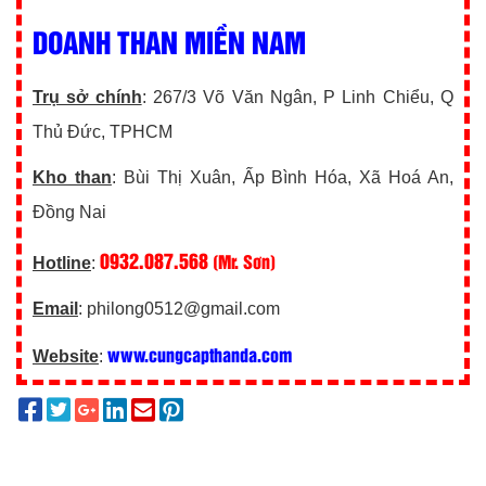
DOANH THAN MIỀN NAM
Trụ sở chính
: 267/3 Võ Văn Ngân, P Linh Chiểu, Q
Thủ Đức, TPHCM
Kho than
: Bùi Thị Xuân, Ấp Bình Hóa, Xã Hoá An,
Đồng Nai
0932.087.568
(Mr. Sơn)
Hotline
:
Email
: philong0512@gmail.com
www.cungcapthanda.com
Website
: