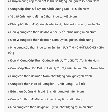
+ Chuyên cung cấp than đốt lò hơi số lượng lớn, giá rẻ kv phía Nam
+ Cung Cấp Than Đá Uy Tín, Chất Lượng Cao Tại Miền Nam
+ Yếu tố ảnh hưởng đến giá than Indo tại Việt Nam
+ Phân phối than đá Quảng Ninh giá rẻ, chất lượng cao tại miền Nam
+ Đơn vị cung cấp than đá đốt lò hơi uy tín, chất lượng miền Nam
+ Đơn vị cung cấp than đá miền Nam uy tín, giá tốt, chất lượng
+ Nhà cung cấp than Indo tại miền Nam [UY TÍN - CHẤT LƯỢNG - GIÁ
TỐT]
+ Đơn Vị Cung Cấp Than Quảng Ninh Uy Tín, Giá Tốt Tại Miền Nam
+ Cung Cấp Than Đá Đốt Lò Hơi Uy Tín Tại Miền Nam | Than Nam Sơn
+ Cung cấp than đá miền Nam chất lượng cao, giá cạnh tranh
+ Cung cấp than Indo số lượng lớn – Chất lượng – Giá tốt
+ Bán than Quảng Ninh giá rẻ, chất lượng tại miền Nam
+ Cung cấp than đá đốt lò hơi giá rẻ, uy tín, chất lượng
+ Nhà cung cấp than đá giá rẻ, uy tín, chất lượng tại miền Nam