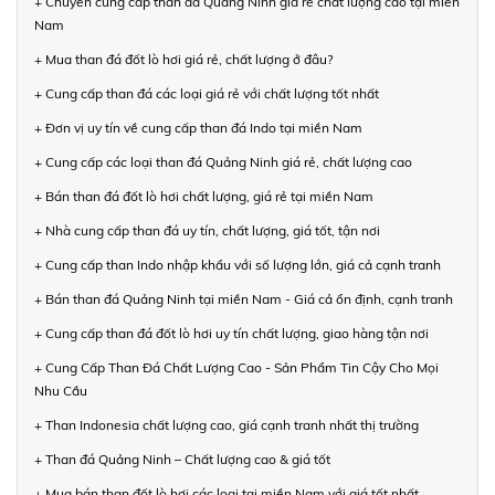
+ Chuyên cung cấp than đá Quảng Ninh giá rẻ chất lượng cao tại miền
Nam
+ Mua than đá đốt lò hơi giá rẻ, chất lượng ở đâu?
+ Cung cấp than đá các loại giá rẻ với chất lượng tốt nhất
+ Đơn vị uy tín về cung cấp than đá Indo tại miền Nam
+ Cung cấp các loại than đá Quảng Ninh giá rẻ, chất lượng cao
+ Bán than đá đốt lò hơi chất lượng, giá rẻ tại miền Nam
+ Nhà cung cấp than đá uy tín, chất lượng, giá tốt, tận nơi
+ Cung cấp than Indo nhập khẩu với số lượng lớn, giá cả cạnh tranh
+ Bán than đá Quảng Ninh tại miền Nam - Giá cả ổn định, cạnh tranh
+ Cung cấp than đá đốt lò hơi uy tín chất lượng, giao hàng tận nơi
+ Cung Cấp Than Đá Chất Lượng Cao - Sản Phẩm Tin Cậy Cho Mọi
Nhu Cầu
+ Than Indonesia chất lượng cao, giá cạnh tranh nhất thị trường
+ Than đá Quảng Ninh – Chất lượng cao & giá tốt
+ Mua bán than đốt lò hơi các loại tại miền Nam với giá tốt nhất