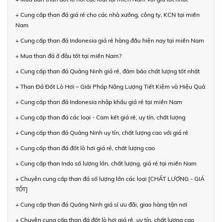
+ Cung cấp than đá giá rẻ cho các nhà xưởng, công ty, KCN tại miền
Nam
+ Cung cấp than đá Indonesia giá rẻ hàng đầu hiện nay tại miền Nam
+ Mua than đá ở đâu tốt tại miền Nam?
+ Cung cấp than đá Quảng Ninh giá rẻ, đảm bảo chất lượng tốt nhất
+ Than Đá Đốt Lò Hơi – Giải Pháp Năng Lượng Tiết Kiệm và Hiệu Quả
+ Cung cấp than đá Indonesia nhập khẩu giá rẻ tại miền Nam
+ Cung cấp than đá các loại - Cam kết giá rẻ, uy tín, chất lượng
+ Cung cấp than đá Quảng Ninh uy tín, chất lượng cao với giá rẻ
+ Cung cấp than đá đốt lò hơi giá rẻ, chất lượng cao
+ Cung cấp than Indo số lượng lớn, chất lượng, giá rẻ tại miền Nam
+ Chuyên cung cấp than đá số lượng lớn các loại [CHẤT LƯỢNG - GIÁ
TỐT]
+ Cung cấp than đá Quảng Ninh giá sỉ ưu đãi, giao hàng tận nơi
+ Chuyên cung cấp than đá đốt lò hơi giá rẻ, uy tín, chất lượng cao