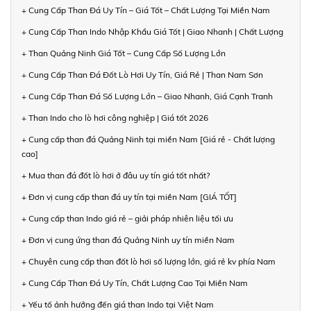
+ Cung Cấp Than Đá Uy Tín – Giá Tốt – Chất Lượng Tại Miền Nam
+ Cung Cấp Than Indo Nhập Khẩu Giá Tốt | Giao Nhanh | Chất Lượng
+ Than Quảng Ninh Giá Tốt – Cung Cấp Số Lượng Lớn
+ Cung Cấp Than Đá Đốt Lò Hơi Uy Tín, Giá Rẻ | Than Nam Sơn
+ Cung Cấp Than Đá Số Lượng Lớn – Giao Nhanh, Giá Cạnh Tranh
+ Than Indo cho lò hơi công nghiệp | Giá tốt 2026
+ Cung cấp than đá Quảng Ninh tại miền Nam [Giá rẻ - Chất lượng
cao]
+ Mua than đá đốt lò hơi ở đâu uy tín giá tốt nhất?
+ Đơn vị cung cấp than đá uy tín tại miền Nam [GIÁ TỐT]
+ Cung cấp than Indo giá rẻ – giải pháp nhiên liệu tối ưu
+ Đơn vị cung ứng than đá Quảng Ninh uy tín miền Nam
+ Chuyên cung cấp than đốt lò hơi số lượng lớn, giá rẻ kv phía Nam
+ Cung Cấp Than Đá Uy Tín, Chất Lượng Cao Tại Miền Nam
+ Yếu tố ảnh hưởng đến giá than Indo tại Việt Nam