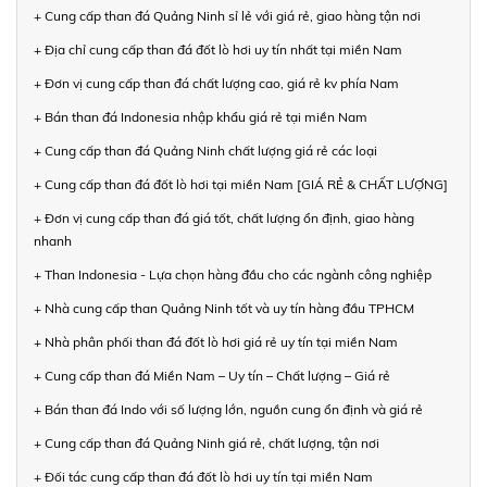
+ Cung cấp than đá Quảng Ninh sỉ lẻ với giá rẻ, giao hàng tận nơi
+ Địa chỉ cung cấp than đá đốt lò hơi uy tín nhất tại miền Nam
+ Đơn vị cung cấp than đá chất lượng cao, giá rẻ kv phía Nam
+ Bán than đá Indonesia nhập khẩu giá rẻ tại miền Nam
+ Cung cấp than đá Quảng Ninh chất lượng giá rẻ các loại
+ Cung cấp than đá đốt lò hơi tại miền Nam [GIÁ RẺ & CHẤT LƯỢNG]
+ Đơn vị cung cấp than đá giá tốt, chất lượng ổn định, giao hàng
nhanh
+ Than Indonesia - Lựa chọn hàng đầu cho các ngành công nghiệp
+ Nhà cung cấp than Quảng Ninh tốt và uy tín hàng đầu TPHCM
+ Nhà phân phối than đá đốt lò hơi giá rẻ uy tín tại miền Nam
+ Cung cấp than đá Miền Nam – Uy tín – Chất lượng – Giá rẻ
+ Bán than đá Indo với số lượng lớn, nguồn cung ổn định và giá rẻ
+ Cung cấp than đá Quảng Ninh giá rẻ, chất lượng, tận nơi
+ Đối tác cung cấp than đá đốt lò hơi uy tín tại miền Nam