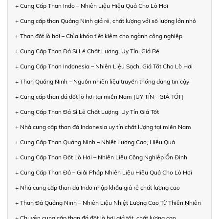
+ Cung Cấp Than Indo – Nhiên Liệu Hiệu Quả Cho Lò Hơi
+ Cung cấp than Quảng Ninh giá rẻ, chất lượng với số lượng lớn nhỏ
+ Than đốt lò hơi – Chìa khóa tiết kiệm cho ngành công nghiệp
+ Cung Cấp Than Đá Sỉ Lẻ Chất Lượng, Uy Tín, Giá Rẻ
+ Cung Cấp Than Indonesia – Nhiên Liệu Sạch, Giá Tốt Cho Lò Hơi
+ Than Quảng Ninh – Nguồn nhiên liệu truyền thống đáng tin cậy
+ Cung cấp than đá đốt lò hơi tại miền Nam [UY TÍN - GIÁ TỐT]
+ Cung Cấp Than Đá Sỉ Lẻ Chất Lượng, Uy Tín Giá Tốt
+ Nhà cung cấp than đá Indonesia uy tín chất lượng tại miền Nam
+ Cung Cấp Than Quảng Ninh – Nhiệt Lượng Cao, Hiệu Quả
+ Cung Cấp Than Đốt Lò Hơi – Nhiên Liệu Công Nghiệp Ổn Định
+ Cung Cấp Than Đá – Giải Pháp Nhiên Liệu Hiệu Quả Cho Lò Hơi
+ Nhà cung cấp than đá Indo nhập khẩu giá rẻ chất lượng cao
+ Than Đá Quảng Ninh – Nhiên Liệu Nhiệt Lượng Cao Từ Thiên Nhiên
+ Chuyên cung cấp than đá đốt lò hơi giá tốt, chất lượng cao