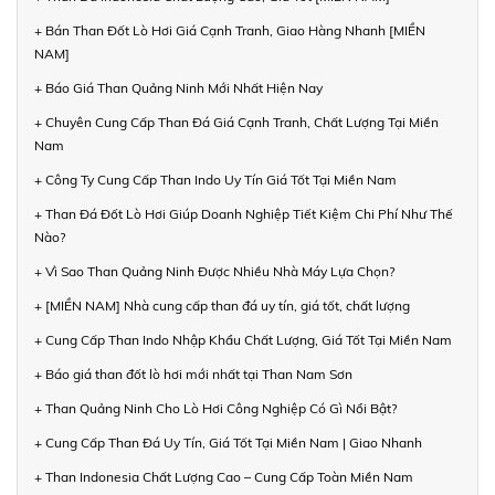
+ Bán Than Đốt Lò Hơi Giá Cạnh Tranh, Giao Hàng Nhanh [MIỀN
NAM]
+ Báo Giá Than Quảng Ninh Mới Nhất Hiện Nay
+ Chuyên Cung Cấp Than Đá Giá Cạnh Tranh, Chất Lượng Tại Miền
Nam
+ Công Ty Cung Cấp Than Indo Uy Tín Giá Tốt Tại Miền Nam
+ Than Đá Đốt Lò Hơi Giúp Doanh Nghiệp Tiết Kiệm Chi Phí Như Thế
Nào?
+ Vì Sao Than Quảng Ninh Được Nhiều Nhà Máy Lựa Chọn?
+ [MIỀN NAM] Nhà cung cấp than đá uy tín, giá tốt, chất lượng
+ Cung Cấp Than Indo Nhập Khẩu Chất Lượng, Giá Tốt Tại Miền Nam
+ Báo giá than đốt lò hơi mới nhất tại Than Nam Sơn
+ Than Quảng Ninh Cho Lò Hơi Công Nghiệp Có Gì Nổi Bật?
+ Cung Cấp Than Đá Uy Tín, Giá Tốt Tại Miền Nam | Giao Nhanh
+ Than Indonesia Chất Lượng Cao – Cung Cấp Toàn Miền Nam