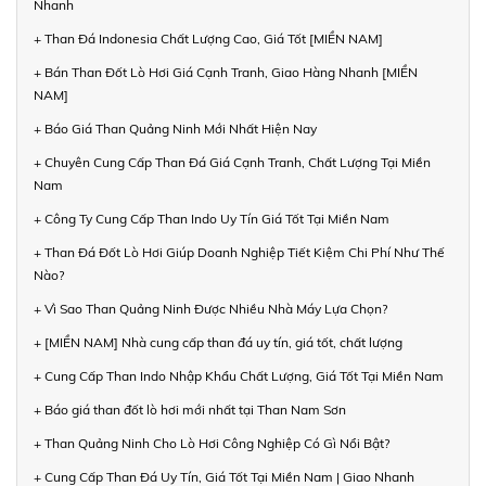
Nhanh
+ Than Đá Indonesia Chất Lượng Cao, Giá Tốt [MIỀN NAM]
+ Bán Than Đốt Lò Hơi Giá Cạnh Tranh, Giao Hàng Nhanh [MIỀN
NAM]
+ Báo Giá Than Quảng Ninh Mới Nhất Hiện Nay
+ Chuyên Cung Cấp Than Đá Giá Cạnh Tranh, Chất Lượng Tại Miền
Nam
+ Công Ty Cung Cấp Than Indo Uy Tín Giá Tốt Tại Miền Nam
+ Than Đá Đốt Lò Hơi Giúp Doanh Nghiệp Tiết Kiệm Chi Phí Như Thế
Nào?
+ Vì Sao Than Quảng Ninh Được Nhiều Nhà Máy Lựa Chọn?
+ [MIỀN NAM] Nhà cung cấp than đá uy tín, giá tốt, chất lượng
+ Cung Cấp Than Indo Nhập Khẩu Chất Lượng, Giá Tốt Tại Miền Nam
+ Báo giá than đốt lò hơi mới nhất tại Than Nam Sơn
+ Than Quảng Ninh Cho Lò Hơi Công Nghiệp Có Gì Nổi Bật?
+ Cung Cấp Than Đá Uy Tín, Giá Tốt Tại Miền Nam | Giao Nhanh