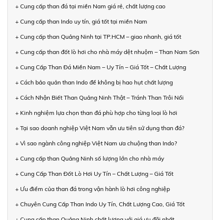
+ Cung cấp than đá tại miền Nam giá rẻ, chất lượng cao
+ Cung cấp than Indo uy tín, giá tốt tại miền Nam
+ Cung cấp than Quảng Ninh tại TP.HCM – giao nhanh, giá tốt
+ Cung cấp than đốt lò hơi cho nhà máy dệt nhuộm – Than Nam Sơn
+ Cung Cấp Than Đá Miền Nam – Uy Tín – Giá Tốt – Chất Lượng
+ Cách bảo quản than Indo để không bị hao hụt chất lượng
+ Cách Nhận Biết Than Quảng Ninh Thật – Tránh Than Trôi Nổi
+ Kinh nghiệm lựa chọn than đá phù hợp cho từng loại lò hơi
+ Tại sao doanh nghiệp Việt Nam vẫn ưu tiên sử dụng than đá?
+ Vì sao ngành công nghiệp Việt Nam ưa chuộng than Indo?
+ Cung cấp than Quảng Ninh số lượng lớn cho nhà máy
+ Cung Cấp Than Đốt Lò Hơi Uy Tín – Chất Lượng – Giá Tốt
+ Ưu điểm của than đá trong vận hành lò hơi công nghiệp
+ Chuyên Cung Cấp Than Indo Uy Tín, Chất Lượng Cao, Giá Tốt
+ Cung cấp than Quảng Ninh chất lượng với giá ưu đãi nhất