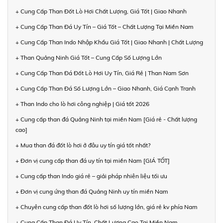
+ Cung Cấp Than Đốt Lò Hơi Chất Lượng, Giá Tốt | Giao Nhanh
+ Cung Cấp Than Đá Uy Tín – Giá Tốt – Chất Lượng Tại Miền Nam
+ Cung Cấp Than Indo Nhập Khẩu Giá Tốt | Giao Nhanh | Chất Lượng
+ Than Quảng Ninh Giá Tốt – Cung Cấp Số Lượng Lớn
+ Cung Cấp Than Đá Đốt Lò Hơi Uy Tín, Giá Rẻ | Than Nam Sơn
+ Cung Cấp Than Đá Số Lượng Lớn – Giao Nhanh, Giá Cạnh Tranh
+ Than Indo cho lò hơi công nghiệp | Giá tốt 2026
+ Cung cấp than đá Quảng Ninh tại miền Nam [Giá rẻ - Chất lượng
cao]
+ Mua than đá đốt lò hơi ở đâu uy tín giá tốt nhất?
+ Đơn vị cung cấp than đá uy tín tại miền Nam [GIÁ TỐT]
+ Cung cấp than Indo giá rẻ – giải pháp nhiên liệu tối ưu
+ Đơn vị cung ứng than đá Quảng Ninh uy tín miền Nam
+ Chuyên cung cấp than đốt lò hơi số lượng lớn, giá rẻ kv phía Nam
+ Cung Cấp Than Đá Uy Tín, Chất Lượng Cao Tại Miền Nam