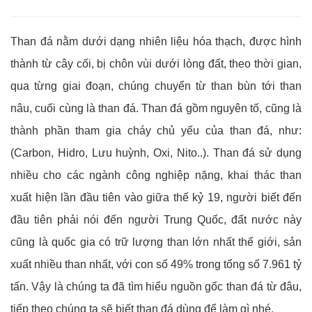
Than đá nằm dưới dạng nhiên liệu hóa thạch, được hình
thành từ cây cối, bị chôn vùi dưới lòng đất, theo thời gian,
qua từng giai đoạn, chúng chuyển từ than bùn tới than
nâu, cuối cùng là than đá. Than đá gồm nguyên tố, cũng là
thành phần tham gia cháy chủ yếu của than đá, như:
(Carbon, Hidro, Lưu huỳnh, Oxi, Nito..). Than đá sử dụng
nhiều cho các ngành công nghiệp nặng, khai thác than
xuất hiện lần đầu tiên vào giữa thế kỷ 19, người biết đến
đầu tiên phải nói đến người Trung Quốc, đất nước này
cũng là quốc gia có trữ lượng than lớn nhất thế giới, sản
xuất nhiều than nhất, với con số 49% trong tổng số 7.961 tỷ
tấn. Vậy là chúng ta đã tìm hiểu nguồn gốc than đá từ đâu,
tiếp theo chúng ta sẽ biết than đá dùng để làm gì nhé.