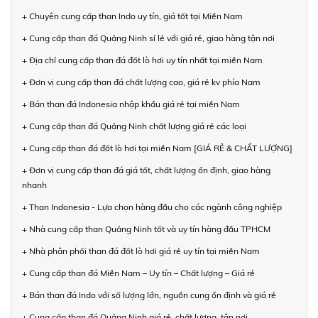
+ Chuyên cung cấp than Indo uy tín, giá tốt tại Miền Nam
+ Cung cấp than đá Quảng Ninh sỉ lẻ với giá rẻ, giao hàng tận nơi
+ Địa chỉ cung cấp than đá đốt lò hơi uy tín nhất tại miền Nam
+ Đơn vị cung cấp than đá chất lượng cao, giá rẻ kv phía Nam
+ Bán than đá Indonesia nhập khẩu giá rẻ tại miền Nam
+ Cung cấp than đá Quảng Ninh chất lượng giá rẻ các loại
+ Cung cấp than đá đốt lò hơi tại miền Nam [GIÁ RẺ & CHẤT LƯỢNG]
+ Đơn vị cung cấp than đá giá tốt, chất lượng ổn định, giao hàng
nhanh
+ Than Indonesia - Lựa chọn hàng đầu cho các ngành công nghiệp
+ Nhà cung cấp than Quảng Ninh tốt và uy tín hàng đầu TPHCM
+ Nhà phân phối than đá đốt lò hơi giá rẻ uy tín tại miền Nam
+ Cung cấp than đá Miền Nam – Uy tín – Chất lượng – Giá rẻ
+ Bán than đá Indo với số lượng lớn, nguồn cung ổn định và giá rẻ
+ Cung cấp than đá Quảng Ninh giá rẻ, chất lượng, tận nơi