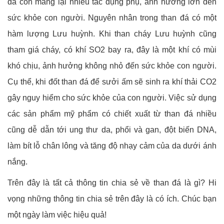
đá còn mang lại nhiều tác dụng phụ, ảnh hưởng lớn đến
sức khỏe con người. Nguyên nhân trong than đá có một
hàm lượng Lưu huỳnh. Khi than cháy Lưu huỳnh cũng
tham giá cháy, có khí SO2 bay ra, đây là một khí có mùi
khó chịu, ảnh hưởng không nhỏ đến sức khỏe con người.
Cụ thể, khi đốt than đá để sưởi ấm sẽ sinh ra khí thải CO2
gây nguy hiểm cho sức khỏe của con người. Việc sử dụng
các sản phẩm mỹ phẩm có chiết xuất từ than đá nhiều
cũng dễ dẫn tới ung thư da, phổi và gan, đột biến DNA,
làm bít lỗ chân lông và tăng độ nhạy cảm của da dưới ánh
nắng.
Trên đây là tất cả thông tin chia sẻ về than đá là gì? Hi
vọng những thông tin chia sẻ trên đây là có ích. Chúc bạn
một ngày làm việc hiệu quả!