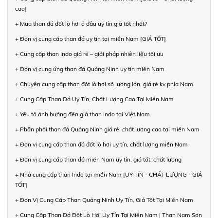
cao]
+ Mua than đá đốt lò hơi ở đâu uy tín giá tốt nhất?
+ Đơn vị cung cấp than đá uy tín tại miền Nam [GIÁ TỐT]
+ Cung cấp than Indo giá rẻ – giải pháp nhiên liệu tối ưu
+ Đơn vị cung ứng than đá Quảng Ninh uy tín miền Nam
+ Chuyên cung cấp than đốt lò hơi số lượng lớn, giá rẻ kv phía Nam
+ Cung Cấp Than Đá Uy Tín, Chất Lượng Cao Tại Miền Nam
+ Yếu tố ảnh hưởng đến giá than Indo tại Việt Nam
+ Phân phối than đá Quảng Ninh giá rẻ, chất lượng cao tại miền Nam
+ Đơn vị cung cấp than đá đốt lò hơi uy tín, chất lượng miền Nam
+ Đơn vị cung cấp than đá miền Nam uy tín, giá tốt, chất lượng
+ Nhà cung cấp than Indo tại miền Nam [UY TÍN - CHẤT LƯỢNG - GIÁ
TỐT]
+ Đơn Vị Cung Cấp Than Quảng Ninh Uy Tín, Giá Tốt Tại Miền Nam
+ Cung Cấp Than Đá Đốt Lò Hơi Uy Tín Tại Miền Nam | Than Nam Sơn