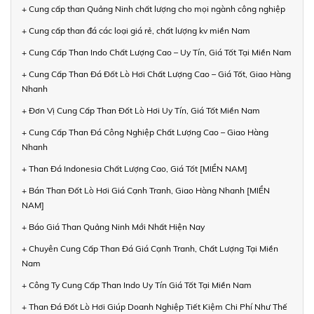
+ Cung cấp than Quảng Ninh chất lượng cho mọi ngành công nghiệp
+ Cung cấp than đá các loại giá rẻ, chất lượng kv miền Nam
+ Cung Cấp Than Indo Chất Lượng Cao – Uy Tín, Giá Tốt Tại Miền Nam
+ Cung Cấp Than Đá Đốt Lò Hơi Chất Lượng Cao – Giá Tốt, Giao Hàng
Nhanh
+ Đơn Vị Cung Cấp Than Đốt Lò Hơi Uy Tín, Giá Tốt Miền Nam
+ Cung Cấp Than Đá Công Nghiệp Chất Lượng Cao – Giao Hàng
Nhanh
+ Than Đá Indonesia Chất Lượng Cao, Giá Tốt [MIỀN NAM]
+ Bán Than Đốt Lò Hơi Giá Cạnh Tranh, Giao Hàng Nhanh [MIỀN
NAM]
+ Báo Giá Than Quảng Ninh Mới Nhất Hiện Nay
+ Chuyên Cung Cấp Than Đá Giá Cạnh Tranh, Chất Lượng Tại Miền
Nam
+ Công Ty Cung Cấp Than Indo Uy Tín Giá Tốt Tại Miền Nam
+ Than Đá Đốt Lò Hơi Giúp Doanh Nghiệp Tiết Kiệm Chi Phí Như Thế