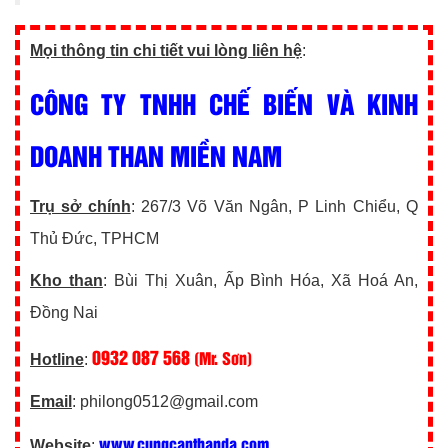
Mọi thông tin chi tiết vui lòng liên hệ
:
CÔNG TY TNHH CHẾ BIẾN VÀ KINH
DOANH THAN MIỀN NAM
Trụ sở chính
: 267/3 Võ Văn Ngân, P Linh Chiểu, Q
Thủ Đức, TPHCM
Kho than
: Bùi Thị Xuân, Ấp Bình Hóa, Xã Hoá An,
Đồng Nai
0932 087 568
(Mr. Sơn)
Hotline
:
Email
: philong0512@gmail.com
www.cungcapthanda.com
Website
: