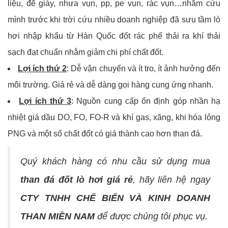
liệu, đế giày, nhưa vụn, pp, pe vụn, rác vụn…nhằm cứu
mình trước khi trời cứu nhiều doanh nghiệp đã sưu tầm lò
hơi nhập khẩu từ Hàn Quốc đốt rác phế thải ra khí thải
sạch đạt chuẩn nhằm giảm chi phí chất đốt.
Lợi ích thứ 2
: Dễ vận chuyển và ít tro, ít ảnh hưởng đến
môi trường. Giá rẻ và dễ dàng gọi hàng cung ứng nhanh.
Lợi ích thứ 3
: Nguồn cung cấp ổn định góp nhần hạ
nhiệt giá dầu DO, FO, FO-R và khí gas, xăng, khi hóa lỏng
PNG và một số chất đốt có giá thành cao hơn than đá.
Quý khách hàng có nhu cầu sử dụng mua
than đá đốt lò hơi giá rẻ
, hãy liên hệ ngay
CTY TNHH CHẾ BIẾN VÀ KINH DOANH
THAN MIỀN NAM
để được chúng tôi phục vụ.