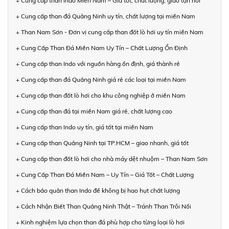
+ Cung cấp than Indo Miền Nam – Giá tốt, chất lượng, giao tận nơi
+ Cung cấp than đá Quảng Ninh uy tín, chất lượng tại miền Nam
+ Than Nam Sơn - Đơn vị cung cấp than đốt lò hơi uy tín miền Nam
+ Cung Cấp Than Đá Miền Nam Uy Tín – Chất Lượng Ổn Định
+ Cung cấp than Indo với nguồn hàng ổn định, giá thành rẻ
+ Cung cấp than đá Quảng Ninh giá rẻ các loại tại miền Nam
+ Cung cấp than đốt lò hơi cho khu công nghiệp ở miền Nam
+ Cung cấp than đá tại miền Nam giá rẻ, chất lượng cao
+ Cung cấp than Indo uy tín, giá tốt tại miền Nam
+ Cung cấp than Quảng Ninh tại TP.HCM – giao nhanh, giá tốt
+ Cung cấp than đốt lò hơi cho nhà máy dệt nhuộm – Than Nam Sơn
+ Cung Cấp Than Đá Miền Nam – Uy Tín – Giá Tốt – Chất Lượng
+ Cách bảo quản than Indo để không bị hao hụt chất lượng
+ Cách Nhận Biết Than Quảng Ninh Thật – Tránh Than Trôi Nổi
+ Kinh nghiệm lựa chọn than đá phù hợp cho từng loại lò hơi