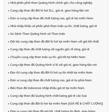
+ Nhà phân phối than Quảng Ninh chính gốc cho công nghiệp
+ Cung cấp than đá đốt lò hơi SLL, giá rẻ, giao hàng tận nơi
+ Đơn vị cung cấp than đá chất lượng cao, giá rẻ tại miền Nam
+ Nhà nhập khẩu và phân phối than Indo uy tín, chất lượng, giá rẻ
+ So Sánh Than Quảng Ninh và Than Indo
+ Đối tác cung cấp than đá đốt lò hơi tại miền Nam với giá tốt nhất
+ Cung cấp than đá chất lượng với nguồn gốc rõ ràng, giá rẻ
+ Chuyên cung cấp than Indo uy tín, giá tốt tại Miền Nam
+ Cung cấp than đá Quảng Ninh sỉ lẻ với giá rẻ, giao hàng tận nơi
+ Địa chỉ cung cấp than đá đốt lò hơi uy tín nhất tại miền Nam
+ Đơn vị cung cấp than đá chất lượng cao, giá rẻ kv phía Nam
+ Bán than đá Indonesia nhập khẩu giá rẻ tại miền Nam
+ Cung cấp than đá Quảng Ninh chất lượng giá rẻ các loại
+ Cung cấp than đá đốt lò hơi tại miền Nam [GIÁ RẺ & CHẤT LƯỢNG]
+ Đơn vị cung cấp than đá giá tốt, chất lượng ổn định, giao hàng