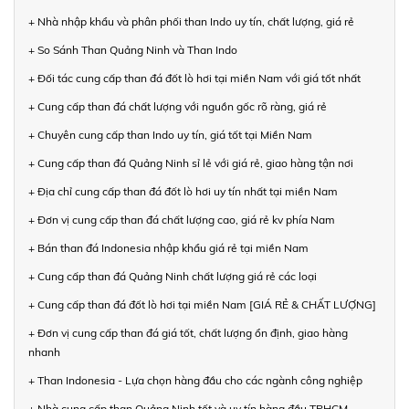
+ Nhà nhập khẩu và phân phối than Indo uy tín, chất lượng, giá rẻ
+ So Sánh Than Quảng Ninh và Than Indo
+ Đối tác cung cấp than đá đốt lò hơi tại miền Nam với giá tốt nhất
+ Cung cấp than đá chất lượng với nguồn gốc rõ ràng, giá rẻ
+ Chuyên cung cấp than Indo uy tín, giá tốt tại Miền Nam
+ Cung cấp than đá Quảng Ninh sỉ lẻ với giá rẻ, giao hàng tận nơi
+ Địa chỉ cung cấp than đá đốt lò hơi uy tín nhất tại miền Nam
+ Đơn vị cung cấp than đá chất lượng cao, giá rẻ kv phía Nam
+ Bán than đá Indonesia nhập khẩu giá rẻ tại miền Nam
+ Cung cấp than đá Quảng Ninh chất lượng giá rẻ các loại
+ Cung cấp than đá đốt lò hơi tại miền Nam [GIÁ RẺ & CHẤT LƯỢNG]
+ Đơn vị cung cấp than đá giá tốt, chất lượng ổn định, giao hàng
nhanh
+ Than Indonesia - Lựa chọn hàng đầu cho các ngành công nghiệp
+ Nhà cung cấp than Quảng Ninh tốt và uy tín hàng đầu TPHCM