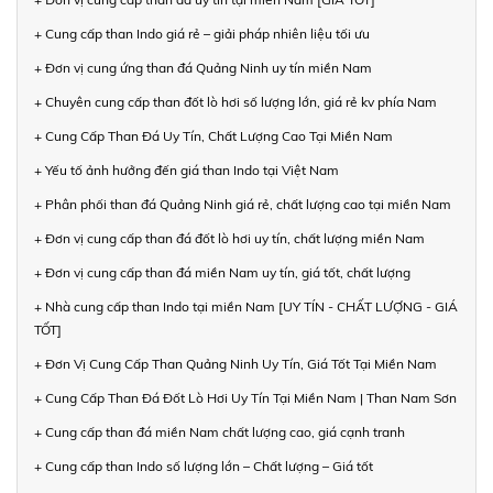
+ Cung cấp than Indo giá rẻ – giải pháp nhiên liệu tối ưu
+ Đơn vị cung ứng than đá Quảng Ninh uy tín miền Nam
+ Chuyên cung cấp than đốt lò hơi số lượng lớn, giá rẻ kv phía Nam
+ Cung Cấp Than Đá Uy Tín, Chất Lượng Cao Tại Miền Nam
+ Yếu tố ảnh hưởng đến giá than Indo tại Việt Nam
+ Phân phối than đá Quảng Ninh giá rẻ, chất lượng cao tại miền Nam
+ Đơn vị cung cấp than đá đốt lò hơi uy tín, chất lượng miền Nam
+ Đơn vị cung cấp than đá miền Nam uy tín, giá tốt, chất lượng
+ Nhà cung cấp than Indo tại miền Nam [UY TÍN - CHẤT LƯỢNG - GIÁ
TỐT]
+ Đơn Vị Cung Cấp Than Quảng Ninh Uy Tín, Giá Tốt Tại Miền Nam
+ Cung Cấp Than Đá Đốt Lò Hơi Uy Tín Tại Miền Nam | Than Nam Sơn
+ Cung cấp than đá miền Nam chất lượng cao, giá cạnh tranh
+ Cung cấp than Indo số lượng lớn – Chất lượng – Giá tốt