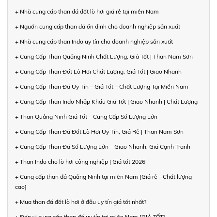
+ Nhà cung cấp than đá đốt lò hơi giá rẻ tại miền Nam
+ Nguồn cung cấp than đá ổn định cho doanh nghiệp sản xuất
+ Nhà cung cấp than Indo uy tín cho doanh nghiệp sản xuất
+ Cung Cấp Than Quảng Ninh Chất Lượng, Giá Tốt | Than Nam Sơn
+ Cung Cấp Than Đốt Lò Hơi Chất Lượng, Giá Tốt | Giao Nhanh
+ Cung Cấp Than Đá Uy Tín – Giá Tốt – Chất Lượng Tại Miền Nam
+ Cung Cấp Than Indo Nhập Khẩu Giá Tốt | Giao Nhanh | Chất Lượng
+ Than Quảng Ninh Giá Tốt – Cung Cấp Số Lượng Lớn
+ Cung Cấp Than Đá Đốt Lò Hơi Uy Tín, Giá Rẻ | Than Nam Sơn
+ Cung Cấp Than Đá Số Lượng Lớn – Giao Nhanh, Giá Cạnh Tranh
+ Than Indo cho lò hơi công nghiệp | Giá tốt 2026
+ Cung cấp than đá Quảng Ninh tại miền Nam [Giá rẻ - Chất lượng
cao]
+ Mua than đá đốt lò hơi ở đâu uy tín giá tốt nhất?
+ Đơn vị cung cấp than đá uy tín tại miền Nam [GIÁ TỐT]