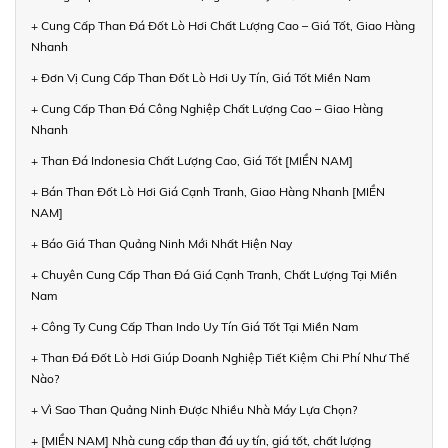
+ Cung Cấp Than Đá Đốt Lò Hơi Chất Lượng Cao – Giá Tốt, Giao Hàng
Nhanh
+ Đơn Vị Cung Cấp Than Đốt Lò Hơi Uy Tín, Giá Tốt Miền Nam
+ Cung Cấp Than Đá Công Nghiệp Chất Lượng Cao – Giao Hàng
Nhanh
+ Than Đá Indonesia Chất Lượng Cao, Giá Tốt [MIỀN NAM]
+ Bán Than Đốt Lò Hơi Giá Cạnh Tranh, Giao Hàng Nhanh [MIỀN
NAM]
+ Báo Giá Than Quảng Ninh Mới Nhất Hiện Nay
+ Chuyên Cung Cấp Than Đá Giá Cạnh Tranh, Chất Lượng Tại Miền
Nam
+ Công Ty Cung Cấp Than Indo Uy Tín Giá Tốt Tại Miền Nam
+ Than Đá Đốt Lò Hơi Giúp Doanh Nghiệp Tiết Kiệm Chi Phí Như Thế
Nào?
+ Vì Sao Than Quảng Ninh Được Nhiều Nhà Máy Lựa Chọn?
+ [MIỀN NAM] Nhà cung cấp than đá uy tín, giá tốt, chất lượng