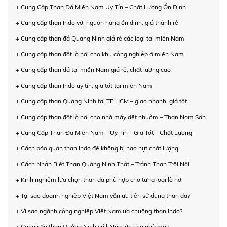
+ Cung Cấp Than Đá Miền Nam Uy Tín – Chất Lượng Ổn Định
+ Cung cấp than Indo với nguồn hàng ổn định, giá thành rẻ
+ Cung cấp than đá Quảng Ninh giá rẻ các loại tại miền Nam
+ Cung cấp than đốt lò hơi cho khu công nghiệp ở miền Nam
+ Cung cấp than đá tại miền Nam giá rẻ, chất lượng cao
+ Cung cấp than Indo uy tín, giá tốt tại miền Nam
+ Cung cấp than Quảng Ninh tại TP.HCM – giao nhanh, giá tốt
+ Cung cấp than đốt lò hơi cho nhà máy dệt nhuộm – Than Nam Sơn
+ Cung Cấp Than Đá Miền Nam – Uy Tín – Giá Tốt – Chất Lượng
+ Cách bảo quản than Indo để không bị hao hụt chất lượng
+ Cách Nhận Biết Than Quảng Ninh Thật – Tránh Than Trôi Nổi
+ Kinh nghiệm lựa chọn than đá phù hợp cho từng loại lò hơi
+ Tại sao doanh nghiệp Việt Nam vẫn ưu tiên sử dụng than đá?
+ Vì sao ngành công nghiệp Việt Nam ưa chuộng than Indo?
+ Cung cấp than Quảng Ninh số lượng lớn cho nhà máy