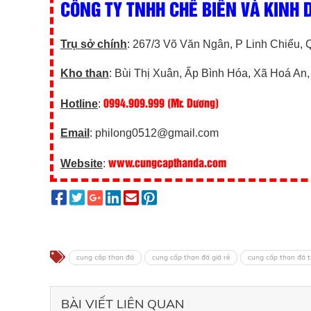
CÔNG TY TNHH CHẾ BIẾN VÀ KINH
Trụ sở chính
: 267/3 Võ Văn Ngân, P Linh Chiểu
Kho than
: Bùi Thị Xuân, Ấp Bình Hóa, Xã Hoá An
0994.909.999 (Mr. Dương)
Hotline
:
Email
: philong0512@gmail.com
www.cungcapthanda.com
Website
:
cung cấp than đá
cung cấp than đá giá rẻ
cung cấp than đá 
BÀI VIẾT LIÊN QUAN