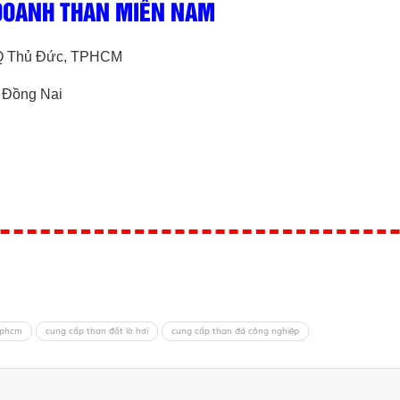
 DOANH THAN MIỀN NAM
, Q Thủ Đức, TPHCM
, Đồng Nai
tphcm
cung cấp than đốt lò hơi
cung cấp than đá công nghiệp