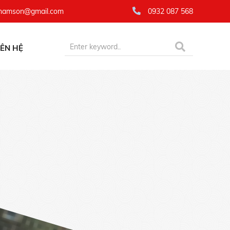
namson@gmail.com
0932 087 568
IÊN HỆ