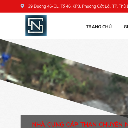
39 Đường 46-CL, Tổ 46, KP3, Phường Cát Lái, TP. Thủ
TRANG CHỦ
G
NHÀ CUNG CẤP THAN CHUYÊN 