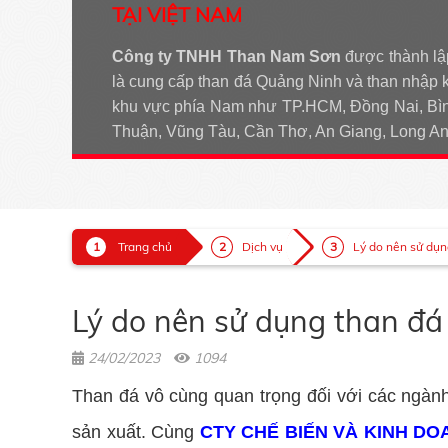
TẠI VIỆT NAM
Công ty TNHH Than Nam Sơn
được thành lậ
là cung cấp than đá Quảng Ninh và than nhập 
khu vực phía Nam như TP.HCM, Đồng Nai, Bìn
Thuận, Vũng Tàu, Cần Thơ, An Giang, Long 
Trang chủ
Dịch vụ
Lý do nên sử dụn
Lý do nên sử dụng than đá
24/02/2023
1094
Than đá vô cùng quan trọng đối với các ngành
sản xuất. Cùng
CTY CHẾ BIẾN VÀ KINH DO