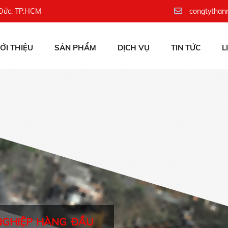
 Đức, TP.HCM
congtythan
IỚI THIỆU
SẢN PHẨM
DỊCH VỤ
TIN TỨC
L
NGHIỆP HÀNG ĐẦU