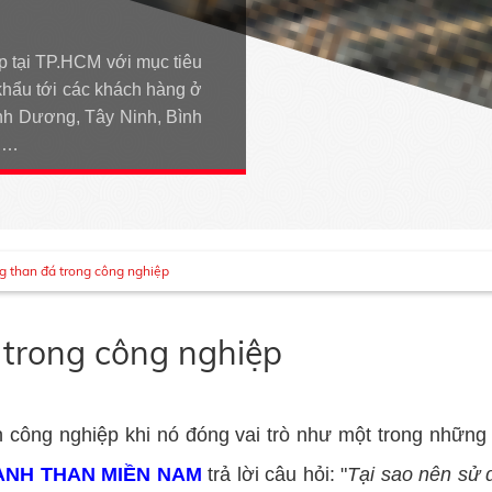
p tại TP.HCM với mục tiêu
khẩu tới các khách hàng ở
h Dương, Tây Ninh, Bình
An…
g than đá trong công nghiệp
 trong công nghiệp
 công nghiệp khi nó đóng vai trò như một trong những 
ANH THAN MIỀN NAM
trả lời câu hỏi: "
Tại sao nên sử 