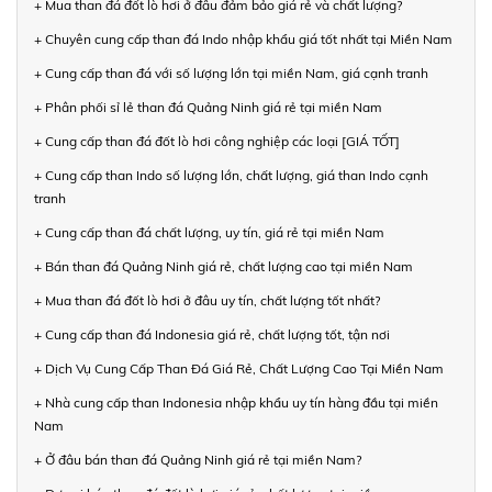
+ Mua than đá đốt lò hơi ở đâu đảm bảo giá rẻ và chất lượng?
+ Chuyên cung cấp than đá Indo nhập khẩu giá tốt nhất tại Miền Nam
+ Cung cấp than đá với số lượng lớn tại miền Nam, giá cạnh tranh
+ Phân phối sỉ lẻ than đá Quảng Ninh giá rẻ tại miền Nam
+ Cung cấp than đá đốt lò hơi công nghiệp các loại [GIÁ TỐT]
+ Cung cấp than Indo số lượng lớn, chất lượng, giá than Indo cạnh
tranh
+ Cung cấp than đá chất lượng, uy tín, giá rẻ tại miền Nam
+ Bán than đá Quảng Ninh giá rẻ, chất lượng cao tại miền Nam
+ Mua than đá đốt lò hơi ở đâu uy tín, chất lượng tốt nhất?
+ Cung cấp than đá Indonesia giá rẻ, chất lượng tốt, tận nơi
+ Dịch Vụ Cung Cấp Than Đá Giá Rẻ, Chất Lượng Cao Tại Miền Nam
+ Nhà cung cấp than Indonesia nhập khẩu uy tín hàng đầu tại miền
Nam
+ Ở đâu bán than đá Quảng Ninh giá rẻ tại miền Nam?