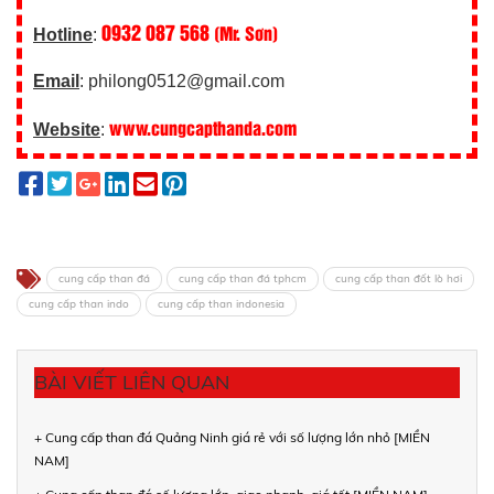
0932 087 568
(Mr. Sơn)
Hotline
:
Email
: philong0512@gmail.com
www.cungcapthanda.com
Website
:
cung cấp than đá
cung cấp than đá tphcm
cung cấp than đốt lò hơi
cung cấp than indo
cung cấp than indonesia
BÀI VIẾT LIÊN QUAN
+ Cung cấp than đá Quảng Ninh giá rẻ với số lượng lớn nhỏ [MIỀN
NAM]