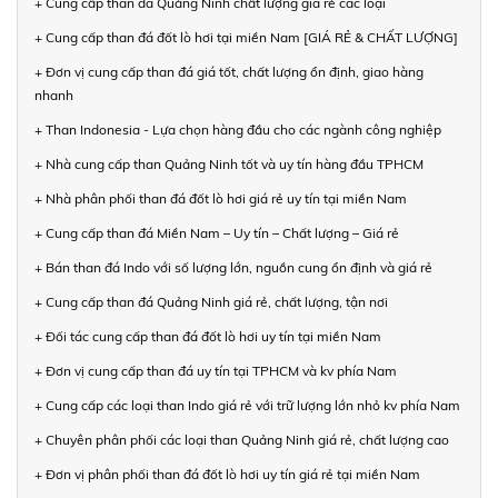
+ Cung cấp than đá Quảng Ninh chất lượng giá rẻ các loại
+ Cung cấp than đá đốt lò hơi tại miền Nam [GIÁ RẺ & CHẤT LƯỢNG]
+ Đơn vị cung cấp than đá giá tốt, chất lượng ổn định, giao hàng
nhanh
+ Than Indonesia - Lựa chọn hàng đầu cho các ngành công nghiệp
+ Nhà cung cấp than Quảng Ninh tốt và uy tín hàng đầu TPHCM
+ Nhà phân phối than đá đốt lò hơi giá rẻ uy tín tại miền Nam
+ Cung cấp than đá Miền Nam – Uy tín – Chất lượng – Giá rẻ
+ Bán than đá Indo với số lượng lớn, nguồn cung ổn định và giá rẻ
+ Cung cấp than đá Quảng Ninh giá rẻ, chất lượng, tận nơi
+ Đối tác cung cấp than đá đốt lò hơi uy tín tại miền Nam
+ Đơn vị cung cấp than đá uy tín tại TPHCM và kv phía Nam
+ Cung cấp các loại than Indo giá rẻ với trữ lượng lớn nhỏ kv phía Nam
+ Chuyên phân phối các loại than Quảng Ninh giá rẻ, chất lượng cao
+ Đơn vị phân phối than đá đốt lò hơi uy tín giá rẻ tại miền Nam