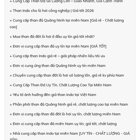
+ Cung Cấp Than Đá Số Lượng Lớn – Giao Nhanh, Giá Cạnh Tranh
+ Than Indo cho lò hơi công nghiệp | Giá tốt 2026
+ Cung cấp than đá Quảng Ninh tại miền Nam [Giá rẻ - Chất lượng
cao]
+ Mua than đá đốt lò hơi ở đâu uy tín giá tốt nhất?
+ Đơn vị cung cấp than đá uy tín tại miền Nam [GIÁ TỐT]
+ Cung cấp than Indo giá rẻ – giải pháp nhiên liệu tối ưu
+ Đơn vị cung ứng than đá Quảng Ninh uy tín miền Nam
+ Chuyên cung cấp than đốt lò hơi số lượng lớn, giá rẻ kv phía Nam
+ Cung Cấp Than Đá Uy Tín, Chất Lượng Cao Tại Miền Nam
+ Yếu tố ảnh hưởng đến giá than Indo tại Việt Nam
+ Phân phối than đá Quảng Ninh giá rẻ, chất lượng cao tại miền Nam
+ Đơn vị cung cấp than đá đốt lò hơi uy tín, chất lượng miền Nam
+ Đơn vị cung cấp than đá miền Nam uy tín, giá tốt, chất lượng
+ Nhà cung cấp than Indo tại miền Nam [UY TÍN - CHẤT LƯỢNG - GIÁ
TỐT]