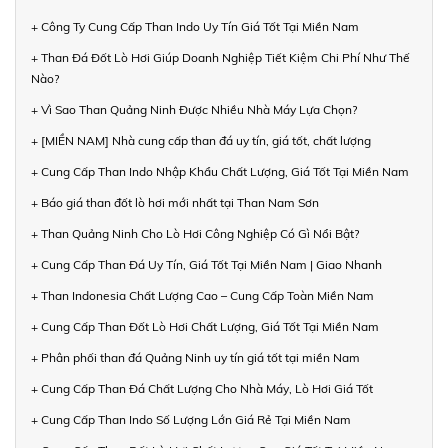
+ Công Ty Cung Cấp Than Indo Uy Tín Giá Tốt Tại Miền Nam
+ Than Đá Đốt Lò Hơi Giúp Doanh Nghiệp Tiết Kiệm Chi Phí Như Thế
Nào?
+ Vì Sao Than Quảng Ninh Được Nhiều Nhà Máy Lựa Chọn?
+ [MIỀN NAM] Nhà cung cấp than đá uy tín, giá tốt, chất lượng
+ Cung Cấp Than Indo Nhập Khẩu Chất Lượng, Giá Tốt Tại Miền Nam
+ Báo giá than đốt lò hơi mới nhất tại Than Nam Sơn
+ Than Quảng Ninh Cho Lò Hơi Công Nghiệp Có Gì Nổi Bật?
+ Cung Cấp Than Đá Uy Tín, Giá Tốt Tại Miền Nam | Giao Nhanh
+ Than Indonesia Chất Lượng Cao – Cung Cấp Toàn Miền Nam
+ Cung Cấp Than Đốt Lò Hơi Chất Lượng, Giá Tốt Tại Miền Nam
+ Phân phối than đá Quảng Ninh uy tín giá tốt tại miền Nam
+ Cung Cấp Than Đá Chất Lượng Cho Nhà Máy, Lò Hơi Giá Tốt
+ Cung Cấp Than Indo Số Lượng Lớn Giá Rẻ Tại Miền Nam