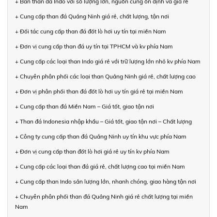
+ Bán than đá Indo với số lượng lớn, nguồn cung ổn định và giá rẻ
+ Cung cấp than đá Quảng Ninh giá rẻ, chất lượng, tận nơi
+ Đối tác cung cấp than đá đốt lò hơi uy tín tại miền Nam
+ Đơn vị cung cấp than đá uy tín tại TPHCM và kv phía Nam
+ Cung cấp các loại than Indo giá rẻ với trữ lượng lớn nhỏ kv phía Nam
+ Chuyên phân phối các loại than Quảng Ninh giá rẻ, chất lượng cao
+ Đơn vị phân phối than đá đốt lò hơi uy tín giá rẻ tại miền Nam
+ Cung cấp than đá Miền Nam – Giá tốt, giao tận nơi
+ Than đá Indonesia nhập khẩu – Giá tốt, giao tận nơi – Chất lượng
+ Công ty cung cấp than đá Quảng Ninh uy tín khu vực phía Nam
+ Đơn vị cung cấp than đốt lò hơi giá rẻ uy tín kv phía Nam
+ Cung cấp các loại than đá giá rẻ, chất lượng cao tại miền Nam
+ Cung cấp than Indo sản lượng lớn, nhanh chóng, giao hàng tận nơi
+ Chuyên phân phối than đá Quảng Ninh giá rẻ chất lượng tại miền
Nam