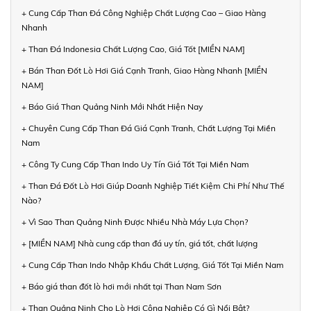
+ Cung Cấp Than Đá Công Nghiệp Chất Lượng Cao – Giao Hàng
Nhanh
+ Than Đá Indonesia Chất Lượng Cao, Giá Tốt [MIỀN NAM]
+ Bán Than Đốt Lò Hơi Giá Cạnh Tranh, Giao Hàng Nhanh [MIỀN
NAM]
+ Báo Giá Than Quảng Ninh Mới Nhất Hiện Nay
+ Chuyên Cung Cấp Than Đá Giá Cạnh Tranh, Chất Lượng Tại Miền
Nam
+ Công Ty Cung Cấp Than Indo Uy Tín Giá Tốt Tại Miền Nam
+ Than Đá Đốt Lò Hơi Giúp Doanh Nghiệp Tiết Kiệm Chi Phí Như Thế
Nào?
+ Vì Sao Than Quảng Ninh Được Nhiều Nhà Máy Lựa Chọn?
+ [MIỀN NAM] Nhà cung cấp than đá uy tín, giá tốt, chất lượng
+ Cung Cấp Than Indo Nhập Khẩu Chất Lượng, Giá Tốt Tại Miền Nam
+ Báo giá than đốt lò hơi mới nhất tại Than Nam Sơn
+ Than Quảng Ninh Cho Lò Hơi Công Nghiệp Có Gì Nổi Bật?