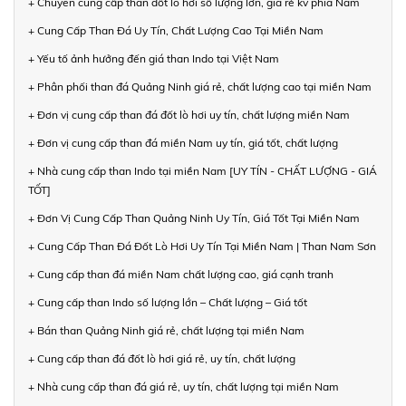
+ Chuyên cung cấp than đốt lò hơi số lượng lớn, giá rẻ kv phía Nam
+ Cung Cấp Than Đá Uy Tín, Chất Lượng Cao Tại Miền Nam
+ Yếu tố ảnh hưởng đến giá than Indo tại Việt Nam
+ Phân phối than đá Quảng Ninh giá rẻ, chất lượng cao tại miền Nam
+ Đơn vị cung cấp than đá đốt lò hơi uy tín, chất lượng miền Nam
+ Đơn vị cung cấp than đá miền Nam uy tín, giá tốt, chất lượng
+ Nhà cung cấp than Indo tại miền Nam [UY TÍN - CHẤT LƯỢNG - GIÁ
TỐT]
+ Đơn Vị Cung Cấp Than Quảng Ninh Uy Tín, Giá Tốt Tại Miền Nam
+ Cung Cấp Than Đá Đốt Lò Hơi Uy Tín Tại Miền Nam | Than Nam Sơn
+ Cung cấp than đá miền Nam chất lượng cao, giá cạnh tranh
+ Cung cấp than Indo số lượng lớn – Chất lượng – Giá tốt
+ Bán than Quảng Ninh giá rẻ, chất lượng tại miền Nam
+ Cung cấp than đá đốt lò hơi giá rẻ, uy tín, chất lượng
+ Nhà cung cấp than đá giá rẻ, uy tín, chất lượng tại miền Nam