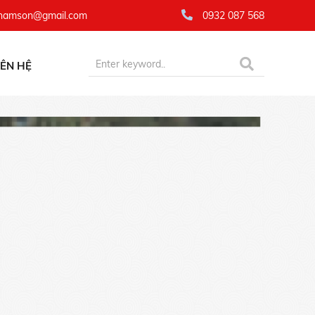
namson@gmail.com
0932 087 568
IÊN HỆ