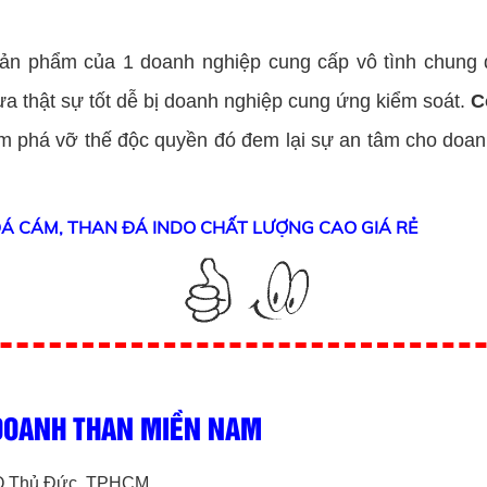
 sản phẩm của 1 doanh nghiệp cung cấp vô tình chung
ưa thật sự tốt dễ bị doanh nghiệp cung ứng kiểm soát.
C
m phá vỡ thế độc quyền đó đem lại sự an tâm cho doanh
ĐÁ CÁM, THAN ĐÁ INDO CHẤT LƯỢNG CAO GIÁ RẺ
 DOANH THAN MIỀN NAM
, Q Thủ Đức, TPHCM