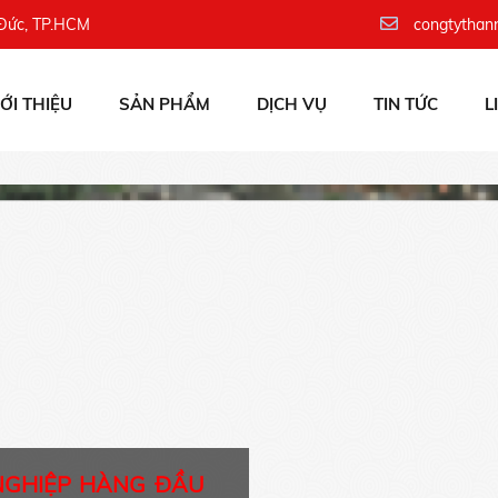
 Đức, TP.HCM
congtythan
IỚI THIỆU
SẢN PHẨM
DỊCH VỤ
TIN TỨC
L
NGHIỆP HÀNG ĐẦU