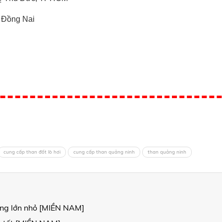
, Đồng Nai
cung cấp than đốt lò hơi
cung cấp than quảng ninh
than quảng ninh
ợng lớn nhỏ [MIỀN NAM]