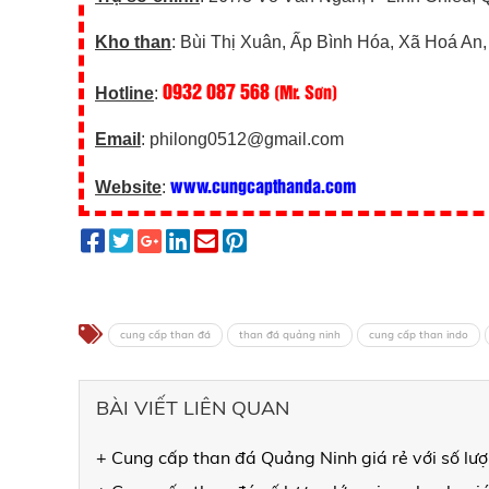
Kho than
: Bùi Thị Xuân, Ấp Bình Hóa, Xã Hoá An
0932 087 568
(Mr. Sơn)
Hotline
:
Email
: philong0512@gmail.com
www.cungcapthanda.com
Website
:
cung cấp than đá
than đá quảng ninh
cung cấp than indo
BÀI VIẾT LIÊN QUAN
+ Cung cấp than đá Quảng Ninh giá rẻ với số lư