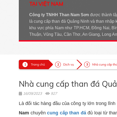
TẠI VIỆT NAM
Công ty TNHH Than Nam Sơn
được thành lậ
là cung cấp than đá Quảng Ninh và than nhập 
khu vực phía Nam như TP.HCM, Đồng Nai, Bìn
Thuận, Vũng Tàu, Cần Thơ, An Giang, Long 
Trang chủ
Dịch vụ
Nhà cung cấp than
Nhà cung cấp than đá Quản
16/09/2023
927
Là đối tác hàng đầu của công ty lớn trong lĩn
Nam
chuyên
cung cấp than đá
đủ loại từ tha