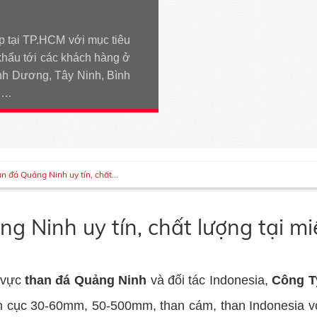
p tại TP.HCM với mục tiêu
khẩu tới các khách hàng ở
h Dương, Tây Ninh, Bình
An…
 đá Quảng Ninh uy tín, chất...
g Ninh uy tín, chất lượng tại m
h vực
than đá Quảng Ninh
và đối tác Indonesia,
Công T
n cục 30-60mm, 50-500mm, than cám, than Indonesia với