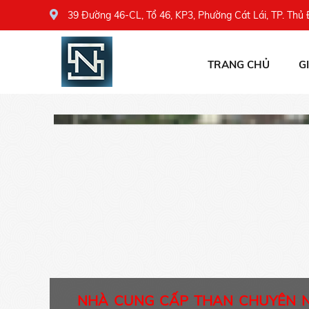
39 Đường 46-CL, Tổ 46, KP3, Phường Cát Lái, TP. Thủ
TRANG CHỦ
G
NHÀ CUNG CẤP THAN CHUYÊN 