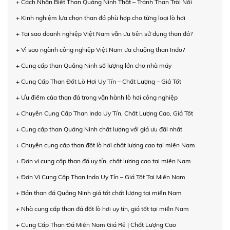
+ Cách Nhận Biết Than Quảng Ninh Thật – Tránh Than Trôi Nổi
+ Kinh nghiệm lựa chọn than đá phù hợp cho từng loại lò hơi
+ Tại sao doanh nghiệp Việt Nam vẫn ưu tiên sử dụng than đá?
+ Vì sao ngành công nghiệp Việt Nam ưa chuộng than Indo?
+ Cung cấp than Quảng Ninh số lượng lớn cho nhà máy
+ Cung Cấp Than Đốt Lò Hơi Uy Tín – Chất Lượng – Giá Tốt
+ Ưu điểm của than đá trong vận hành lò hơi công nghiệp
+ Chuyên Cung Cấp Than Indo Uy Tín, Chất Lượng Cao, Giá Tốt
+ Cung cấp than Quảng Ninh chất lượng với giá ưu đãi nhất
+ Chuyên cung cấp than đốt lò hơi chất lượng cao tại miền Nam
+ Đơn vị cung cấp than đá uy tín, chất lượng cao tại miền Nam
+ Đơn Vị Cung Cấp Than Indo Uy Tín – Giá Tốt Tại Miền Nam
+ Bán than đá Quảng Ninh giá tốt chất lượng tại miền Nam
+ Nhà cung cấp than đá đốt lò hơi uy tín, giá tốt tại miền Nam
+ Cung Cấp Than Đá Miền Nam Giá Rẻ | Chất Lượng Cao