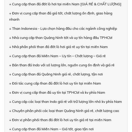
+ Cung cấp than đá đốt lò hơi tại miền Nam [GIÁ RẺ & CHẤT LƯỢNG]
+ Đơn vị cung cấp than đá giá tốt, chất lượng ổn định, giao hàng
nhanh
+ Than Indonesia - Lựa chọn hàng đầu cho các ngành công nghiệp
+ Nhà cung cấp than Quảng Ninh tốt và uy tín hàng đầu TPHCM
+ Nhà phân phối than đá đốt lò hơi giá rẻ uy tín tại miền Nam
+ Cung cấp than đá Miền Nam – Uy tín – Chất lượng – Giá rẻ
+ Bán than đá Indo với số lượng lớn, nguồn cung ổn định và giá rẻ
+ Cung cấp than đá Quảng Ninh giá rẻ, chất lượng, tận nơi
+ Đối tác cung cấp than đá đốt lò hơi uy tín tại miền Nam
+ Đơn vị cung cấp than đá uy tín tại TPHCM và kv phía Nam
+ Cung cấp các loại than Indo giá rẻ với trữ lượng lớn nhỏ kv phía Nam
+ Chuyên phân phối các loại than Quảng Ninh giá rẻ, chất lượng cao
+ Đơn vị phân phối than đá đốt lò hơi uy tín giá rẻ tại miền Nam
+ Cung cấp than đá Miền Nam – Giá tốt, giao tận nơi