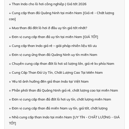
+ Than Indo cho lò hơi công nghiệp | Giá tốt 2026
+ Cung cấp than đá Quảng Ninh tại miền Nam [Giá rẻ - Chất lượng
cao]
+ Mua than đá đốt lò hơi ở đâu uy tín giá tốt nhất?
+ Đơn vị cung cấp than đá uy tín tại miền Nam [GIÁ TỐT]
+ Cung cấp than Indo giá rẻ – giải pháp nhiên liệu tối ưu
+ Đơn vị cung ứng than đá Quảng Ninh uy tín miền Nam
+ Chuyên cung cấp than đốt lò hơi số lượng lớn, giá rẻ kv phía Nam
+ Cung Cấp Than Đá Uy Tín, Chất Lượng Cao Tại Miền Nam
+ Yếu tố ảnh hưởng đến giá than Indo tại Việt Nam
+ Phân phối than đá Quảng Ninh giá rẻ, chất lượng cao tại miền Nam
+ Đơn vị cung cấp than đá đốt lò hơi uy tín, chất lượng miền Nam
+ Đơn vị cung cấp than đá miền Nam uy tín, giá tốt, chất lượng
+ Nhà cung cấp than Indo tại miền Nam [UY TÍN - CHẤT LƯỢNG - GIÁ
TỐT]