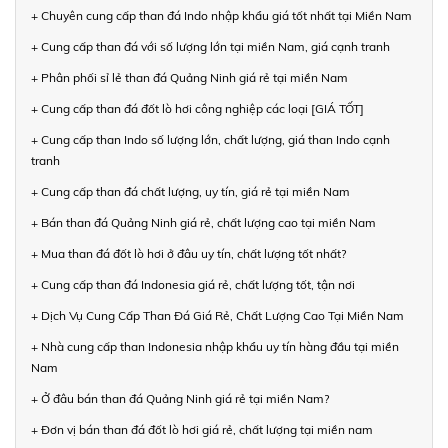
+ Chuyên cung cấp than đá Indo nhập khẩu giá tốt nhất tại Miền Nam
+ Cung cấp than đá với số lượng lớn tại miền Nam, giá cạnh tranh
+ Phân phối sỉ lẻ than đá Quảng Ninh giá rẻ tại miền Nam
+ Cung cấp than đá đốt lò hơi công nghiệp các loại [GIÁ TỐT]
+ Cung cấp than Indo số lượng lớn, chất lượng, giá than Indo cạnh
tranh
+ Cung cấp than đá chất lượng, uy tín, giá rẻ tại miền Nam
+ Bán than đá Quảng Ninh giá rẻ, chất lượng cao tại miền Nam
+ Mua than đá đốt lò hơi ở đâu uy tín, chất lượng tốt nhất?
+ Cung cấp than đá Indonesia giá rẻ, chất lượng tốt, tận nơi
+ Dịch Vụ Cung Cấp Than Đá Giá Rẻ, Chất Lượng Cao Tại Miền Nam
+ Nhà cung cấp than Indonesia nhập khẩu uy tín hàng đầu tại miền
Nam
+ Ở đâu bán than đá Quảng Ninh giá rẻ tại miền Nam?
+ Đơn vị bán than đá đốt lò hơi giá rẻ, chất lượng tại miền nam