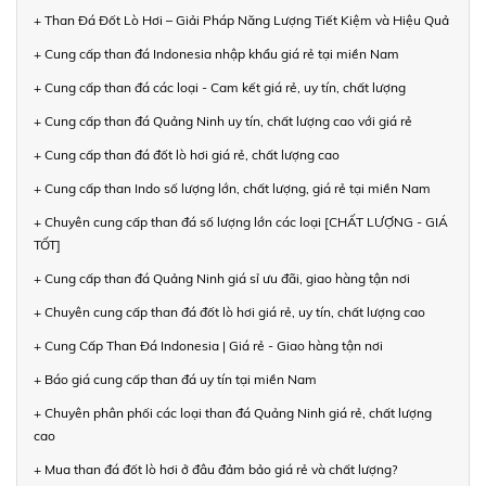
+ Than Đá Đốt Lò Hơi – Giải Pháp Năng Lượng Tiết Kiệm và Hiệu Quả
+ Cung cấp than đá Indonesia nhập khẩu giá rẻ tại miền Nam
+ Cung cấp than đá các loại - Cam kết giá rẻ, uy tín, chất lượng
+ Cung cấp than đá Quảng Ninh uy tín, chất lượng cao với giá rẻ
+ Cung cấp than đá đốt lò hơi giá rẻ, chất lượng cao
+ Cung cấp than Indo số lượng lớn, chất lượng, giá rẻ tại miền Nam
+ Chuyên cung cấp than đá số lượng lớn các loại [CHẤT LƯỢNG - GIÁ
TỐT]
+ Cung cấp than đá Quảng Ninh giá sỉ ưu đãi, giao hàng tận nơi
+ Chuyên cung cấp than đá đốt lò hơi giá rẻ, uy tín, chất lượng cao
+ Cung Cấp Than Đá Indonesia | Giá rẻ - Giao hàng tận nơi
+ Báo giá cung cấp than đá uy tín tại miền Nam
+ Chuyên phân phối các loại than đá Quảng Ninh giá rẻ, chất lượng
cao
+ Mua than đá đốt lò hơi ở đâu đảm bảo giá rẻ và chất lượng?