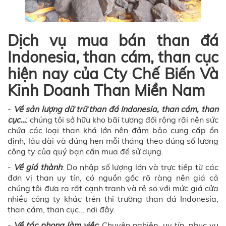
Dịch vụ mua bán than đá
Indonesia, than cám, than cục
hiện nay của Cty Chế Biến Và
Kinh Doanh Than Miền Nam
-
Về sản lượng dữ trữ than đá Indonesia, than cám, than
cục…
: chúng tôi sở hữu kho bãi tương đối rộng rãi nên sức
chứa các loại than khá lớn nên đảm bảo cung cấp ổn
định, lâu dài và đúng hẹn mỗi tháng theo đúng số lượng
công ty của quý bạn cần mua để sử dụng.
-
Về giá thành
: Do nhập số lượng lớn và trực tiếp từ các
đơn vị than uy tín, có nguồn gốc rõ ràng nên giá cả
chúng tôi đưa ra rất cạnh tranh và rẻ so với mức giá cửa
nhiều công ty khác trên thị trường than đá Indonesia,
than cám, than cục… nơi đây.
-
Về tác phong làm việc
: Chuyên nghiệp, uy tín, phục vụ