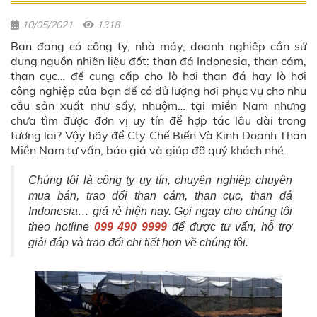
10/05/2021
1318
Bạn đang có công ty, nhà máy, doanh nghiệp cần sử
dụng nguồn nhiên liệu đốt: than đá Indonesia, than cám,
than cục… để cung cấp cho lò hơi than đá hay lò hơi
công nghiệp của bạn để có đủ lượng hơi phục vụ cho nhu
cầu sản xuất như sấy, nhuộm… tại miền Nam nhưng
chưa tìm được đơn vị uy tín để hợp tác lâu dài trong
tương lai? Vậy hãy để Cty Chế Biến Và Kinh Doanh Than
Miền Nam tư vấn, báo giá và giúp đỡ quý khách nhé.
Chúng tôi là công ty uy tín, chuyên nghiệp chuyên
mua bán, trao đổi than cám, than cục, than đá
Indonesia… giá rẻ hiện nay. Gọi ngay cho chúng tôi
theo hotline
099 490 9999
để được tư vấn, hỗ trợ
giải đáp và trao đổi chi tiết hơn về chúng tôi.