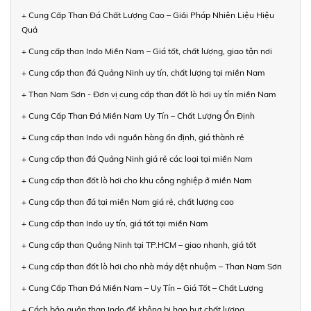
+ Cung Cấp Than Đá Chất Lượng Cao – Giải Pháp Nhiên Liệu Hiệu
Quả
+ Cung cấp than Indo Miền Nam – Giá tốt, chất lượng, giao tận nơi
+ Cung cấp than đá Quảng Ninh uy tín, chất lượng tại miền Nam
+ Than Nam Sơn - Đơn vị cung cấp than đốt lò hơi uy tín miền Nam
+ Cung Cấp Than Đá Miền Nam Uy Tín – Chất Lượng Ổn Định
+ Cung cấp than Indo với nguồn hàng ổn định, giá thành rẻ
+ Cung cấp than đá Quảng Ninh giá rẻ các loại tại miền Nam
+ Cung cấp than đốt lò hơi cho khu công nghiệp ở miền Nam
+ Cung cấp than đá tại miền Nam giá rẻ, chất lượng cao
+ Cung cấp than Indo uy tín, giá tốt tại miền Nam
+ Cung cấp than Quảng Ninh tại TP.HCM – giao nhanh, giá tốt
+ Cung cấp than đốt lò hơi cho nhà máy dệt nhuộm – Than Nam Sơn
+ Cung Cấp Than Đá Miền Nam – Uy Tín – Giá Tốt – Chất Lượng
+ Cách bảo quản than Indo để không bị hao hụt chất lượng