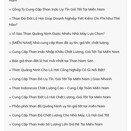
Nam
+ Công Ty Cung Cấp Than Indo Uy Tín Giá Tốt Tại Miền Nam
+ Than Đá Đốt Lò Hơi Giúp Doanh Nghiệp Tiết Kiệm Chi Phí Như Thế
Nào?
+ Vì Sao Than Quảng Ninh Được Nhiều Nhà Máy Lựa Chọn?
+ [MIỀN NAM] Nhà cung cấp than đá uy tín, giá tốt, chất lượng
+ Cung Cấp Than Indo Nhập Khẩu Chất Lượng, Giá Tốt Tại Miền Nam
+ Báo giá than đốt lò hơi mới nhất tại Than Nam Sơn
+ Than Quảng Ninh Cho Lò Hơi Công Nghiệp Có Gì Nổi Bật?
+ Cung Cấp Than Đá Uy Tín, Giá Tốt Tại Miền Nam | Giao Nhanh
+ Than Indonesia Chất Lượng Cao – Cung Cấp Toàn Miền Nam
+ Cung Cấp Than Đốt Lò Hơi Chất Lượng, Giá Tốt Tại Miền Nam
+ Phân phối than đá Quảng Ninh uy tín giá tốt tại miền Nam
+ Cung Cấp Than Đá Chất Lượng Cho Nhà Máy, Lò Hơi Giá Tốt
+ Cung Cấp Than Indo Số Lượng Lớn Giá Rẻ Tại Miền Nam