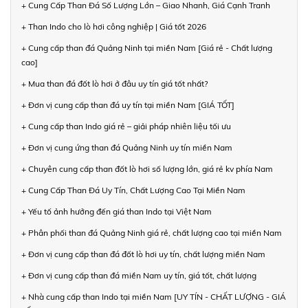
+ Cung Cấp Than Đá Số Lượng Lớn – Giao Nhanh, Giá Cạnh Tranh
+ Than Indo cho lò hơi công nghiệp | Giá tốt 2026
+ Cung cấp than đá Quảng Ninh tại miền Nam [Giá rẻ - Chất lượng
cao]
+ Mua than đá đốt lò hơi ở đâu uy tín giá tốt nhất?
+ Đơn vị cung cấp than đá uy tín tại miền Nam [GIÁ TỐT]
+ Cung cấp than Indo giá rẻ – giải pháp nhiên liệu tối ưu
+ Đơn vị cung ứng than đá Quảng Ninh uy tín miền Nam
+ Chuyên cung cấp than đốt lò hơi số lượng lớn, giá rẻ kv phía Nam
+ Cung Cấp Than Đá Uy Tín, Chất Lượng Cao Tại Miền Nam
+ Yếu tố ảnh hưởng đến giá than Indo tại Việt Nam
+ Phân phối than đá Quảng Ninh giá rẻ, chất lượng cao tại miền Nam
+ Đơn vị cung cấp than đá đốt lò hơi uy tín, chất lượng miền Nam
+ Đơn vị cung cấp than đá miền Nam uy tín, giá tốt, chất lượng
+ Nhà cung cấp than Indo tại miền Nam [UY TÍN - CHẤT LƯỢNG - GIÁ