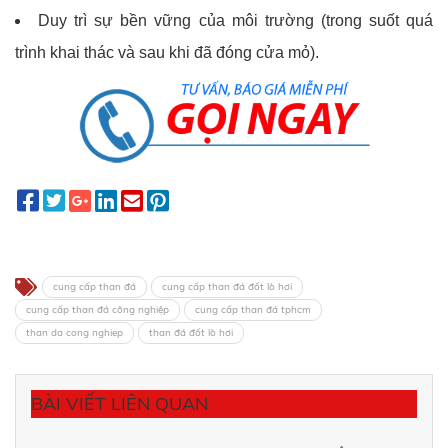
Duy trì sự bền vững của môi trường (trong suốt quá
trình khai thác và sau khi đã đóng cửa mỏ).
cung cấp than đá
cung cấp than đá đốt lò hơi
cung cấp than đá công nghiệp
cung cấp than đá tphcm
than da cong nghiep
than đá đốt lò hơi
BÀI VIẾT LIÊN QUAN