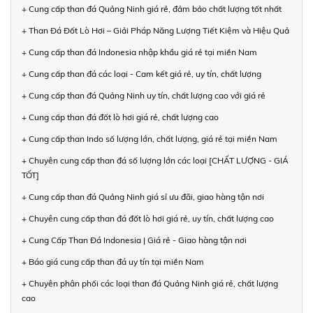
+ Cung cấp than đá Quảng Ninh giá rẻ, đảm bảo chất lượng tốt nhất
+ Than Đá Đốt Lò Hơi – Giải Pháp Năng Lượng Tiết Kiệm và Hiệu Quả
+ Cung cấp than đá Indonesia nhập khẩu giá rẻ tại miền Nam
+ Cung cấp than đá các loại - Cam kết giá rẻ, uy tín, chất lượng
+ Cung cấp than đá Quảng Ninh uy tín, chất lượng cao với giá rẻ
+ Cung cấp than đá đốt lò hơi giá rẻ, chất lượng cao
+ Cung cấp than Indo số lượng lớn, chất lượng, giá rẻ tại miền Nam
+ Chuyên cung cấp than đá số lượng lớn các loại [CHẤT LƯỢNG - GIÁ
TỐT]
+ Cung cấp than đá Quảng Ninh giá sỉ ưu đãi, giao hàng tận nơi
+ Chuyên cung cấp than đá đốt lò hơi giá rẻ, uy tín, chất lượng cao
+ Cung Cấp Than Đá Indonesia | Giá rẻ - Giao hàng tận nơi
+ Báo giá cung cấp than đá uy tín tại miền Nam
+ Chuyên phân phối các loại than đá Quảng Ninh giá rẻ, chất lượng
cao