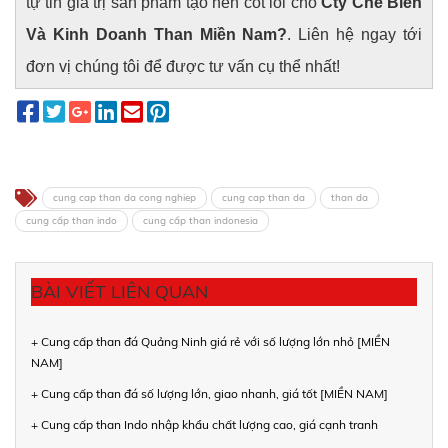
tự tin giá trị sản phẩm tạo nên cốt lõi cho
Cty Chế Biến
Và Kinh Doanh Than Miền Nam?
. Liên hệ ngay tới
đơn vị chúng tôi để được tư vấn cụ thể nhất!
cung cap than da cong nghiep
cung cap than da
than da
cung cấp than indo
cung cấp than indonesia
BÀI VIẾT LIÊN QUAN
+ Cung cấp than đá Quảng Ninh giá rẻ với số lượng lớn nhỏ [MIỀN
NAM]
+ Cung cấp than đá số lượng lớn, giao nhanh, giá tốt [MIỀN NAM]
+ Cung cấp than Indo nhập khẩu chất lượng cao, giá cạnh tranh