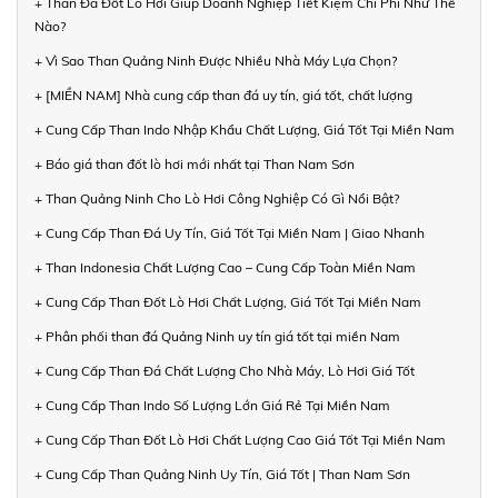
+ Than Đá Đốt Lò Hơi Giúp Doanh Nghiệp Tiết Kiệm Chi Phí Như Thế
Nào?
+ Vì Sao Than Quảng Ninh Được Nhiều Nhà Máy Lựa Chọn?
+ [MIỀN NAM] Nhà cung cấp than đá uy tín, giá tốt, chất lượng
+ Cung Cấp Than Indo Nhập Khẩu Chất Lượng, Giá Tốt Tại Miền Nam
+ Báo giá than đốt lò hơi mới nhất tại Than Nam Sơn
+ Than Quảng Ninh Cho Lò Hơi Công Nghiệp Có Gì Nổi Bật?
+ Cung Cấp Than Đá Uy Tín, Giá Tốt Tại Miền Nam | Giao Nhanh
+ Than Indonesia Chất Lượng Cao – Cung Cấp Toàn Miền Nam
+ Cung Cấp Than Đốt Lò Hơi Chất Lượng, Giá Tốt Tại Miền Nam
+ Phân phối than đá Quảng Ninh uy tín giá tốt tại miền Nam
+ Cung Cấp Than Đá Chất Lượng Cho Nhà Máy, Lò Hơi Giá Tốt
+ Cung Cấp Than Indo Số Lượng Lớn Giá Rẻ Tại Miền Nam
+ Cung Cấp Than Đốt Lò Hơi Chất Lượng Cao Giá Tốt Tại Miền Nam
+ Cung Cấp Than Quảng Ninh Uy Tín, Giá Tốt | Than Nam Sơn