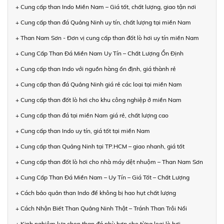
+ Cung cấp than Indo Miền Nam – Giá tốt, chất lượng, giao tận nơi
+ Cung cấp than đá Quảng Ninh uy tín, chất lượng tại miền Nam
+ Than Nam Sơn - Đơn vị cung cấp than đốt lò hơi uy tín miền Nam
+ Cung Cấp Than Đá Miền Nam Uy Tín – Chất Lượng Ổn Định
+ Cung cấp than Indo với nguồn hàng ổn định, giá thành rẻ
+ Cung cấp than đá Quảng Ninh giá rẻ các loại tại miền Nam
+ Cung cấp than đốt lò hơi cho khu công nghiệp ở miền Nam
+ Cung cấp than đá tại miền Nam giá rẻ, chất lượng cao
+ Cung cấp than Indo uy tín, giá tốt tại miền Nam
+ Cung cấp than Quảng Ninh tại TP.HCM – giao nhanh, giá tốt
+ Cung cấp than đốt lò hơi cho nhà máy dệt nhuộm – Than Nam Sơn
+ Cung Cấp Than Đá Miền Nam – Uy Tín – Giá Tốt – Chất Lượng
+ Cách bảo quản than Indo để không bị hao hụt chất lượng
+ Cách Nhận Biết Than Quảng Ninh Thật – Tránh Than Trôi Nổi
+ Kinh nghiệm lựa chọn than đá phù hợp cho từng loại lò hơi