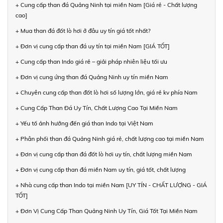
+ Cung cấp than đá Quảng Ninh tại miền Nam [Giá rẻ - Chất lượng
cao]
+ Mua than đá đốt lò hơi ở đâu uy tín giá tốt nhất?
+ Đơn vị cung cấp than đá uy tín tại miền Nam [GIÁ TỐT]
+ Cung cấp than Indo giá rẻ – giải pháp nhiên liệu tối ưu
+ Đơn vị cung ứng than đá Quảng Ninh uy tín miền Nam
+ Chuyên cung cấp than đốt lò hơi số lượng lớn, giá rẻ kv phía Nam
+ Cung Cấp Than Đá Uy Tín, Chất Lượng Cao Tại Miền Nam
+ Yếu tố ảnh hưởng đến giá than Indo tại Việt Nam
+ Phân phối than đá Quảng Ninh giá rẻ, chất lượng cao tại miền Nam
+ Đơn vị cung cấp than đá đốt lò hơi uy tín, chất lượng miền Nam
+ Đơn vị cung cấp than đá miền Nam uy tín, giá tốt, chất lượng
+ Nhà cung cấp than Indo tại miền Nam [UY TÍN - CHẤT LƯỢNG - GIÁ
TỐT]
+ Đơn Vị Cung Cấp Than Quảng Ninh Uy Tín, Giá Tốt Tại Miền Nam