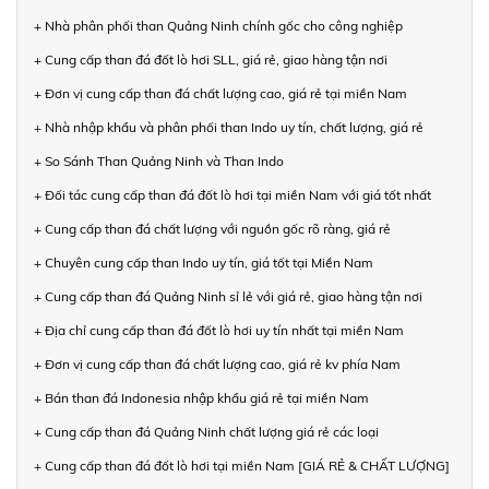
+ Nhà phân phối than Quảng Ninh chính gốc cho công nghiệp
+ Cung cấp than đá đốt lò hơi SLL, giá rẻ, giao hàng tận nơi
+ Đơn vị cung cấp than đá chất lượng cao, giá rẻ tại miền Nam
+ Nhà nhập khẩu và phân phối than Indo uy tín, chất lượng, giá rẻ
+ So Sánh Than Quảng Ninh và Than Indo
+ Đối tác cung cấp than đá đốt lò hơi tại miền Nam với giá tốt nhất
+ Cung cấp than đá chất lượng với nguồn gốc rõ ràng, giá rẻ
+ Chuyên cung cấp than Indo uy tín, giá tốt tại Miền Nam
+ Cung cấp than đá Quảng Ninh sỉ lẻ với giá rẻ, giao hàng tận nơi
+ Địa chỉ cung cấp than đá đốt lò hơi uy tín nhất tại miền Nam
+ Đơn vị cung cấp than đá chất lượng cao, giá rẻ kv phía Nam
+ Bán than đá Indonesia nhập khẩu giá rẻ tại miền Nam
+ Cung cấp than đá Quảng Ninh chất lượng giá rẻ các loại
+ Cung cấp than đá đốt lò hơi tại miền Nam [GIÁ RẺ & CHẤT LƯỢNG]