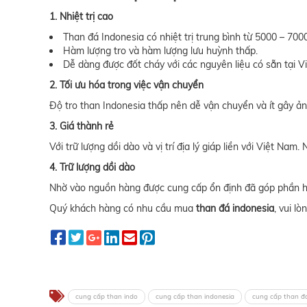
1. Nhiệt trị cao
Than đá Indonesia có nhiệt trị trung bình từ 5000 – 7000
Hàm lượng tro và hàm lượng lưu huỳnh thấp.
Dễ dàng được đốt cháy với các nguyên liệu có sẵn tại V
2. Tối ưu hóa trong việc vận chuyển
Độ tro than Indonesia thấp nên dễ vận chuyển và ít gây ả
3. Giá thành rẻ
Với trữ lượng dồi dào và vị trí địa lý giáp liền với Việt N
4. Trữ lượng dồi dào
Nhờ vào nguồn hàng được cung cấp ổn định đã góp phần hạ 
Quý khách hàng có nhu cầu mua
than đá indonesia
, vui lò
cung cấp than indo
cung cấp than indonesia
cung cấp than đ