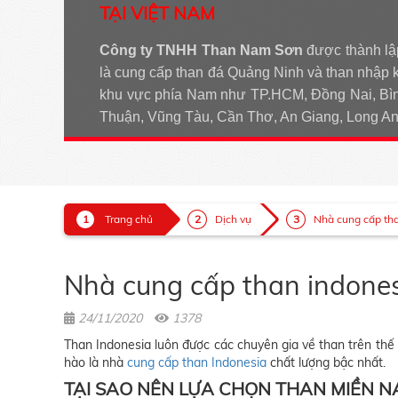
TẠI VIỆT NAM
Công ty TNHH Than Nam Sơn
được thành lậ
là cung cấp than đá Quảng Ninh và than nhập 
khu vực phía Nam như TP.HCM, Đồng Nai, Bìn
Thuận, Vũng Tàu, Cần Thơ, An Giang, Long 
Trang chủ
Dịch vụ
Nhà cung cấp tha
Nhà cung cấp than indones
24/11/2020
1378
Than Indonesia luôn được các chuyên gia về than trên thế g
hào là nhà
cung cấp than Indonesia
chất lượng bậc nhất.
TẠI SAO NÊN LỰA CHỌN THAN MIỀN N