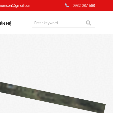
namson@gmail.com
0932 087 568
IÊN HỆ