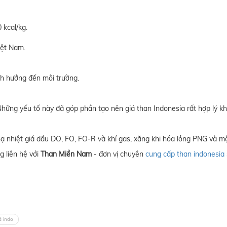
 kcal/kg.
iệt Nam.
nh hưởng đến môi trường.
am. Những yếu tố này đã góp phần tạo nên giá than Indonesia rất hợp lý 
nhiệt giá dầu DO, FO, FO-R và khí gas, xăng khi hóa lỏng PNG và một
ng liên hệ với
Than Miền Nam
- đơn vị chuyên
cung cấp than indonesia
á indo