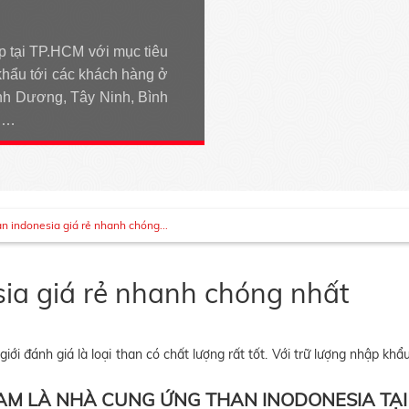
p tại TP.HCM với mục tiêu
khẩu tới các khách hàng ở
h Dương, Tây Ninh, Bình
An…
n indonesia giá rẻ nhanh chóng...
ia giá rẻ nhanh chóng nhất
iới đánh giá là loại than có chất lượng rất tốt. Với trữ lượng nhập k
AM LÀ NHÀ CUNG ỨNG THAN INODONESIA TẠI