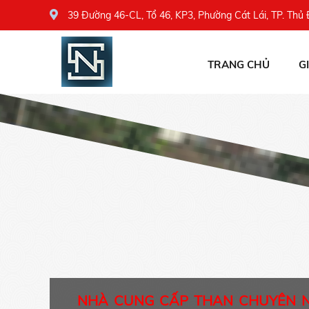
39 Đường 46-CL, Tổ 46, KP3, Phường Cát Lái, TP. Thủ
TRANG CHỦ
G
NHÀ CUNG CẤP THAN CHUYÊN 