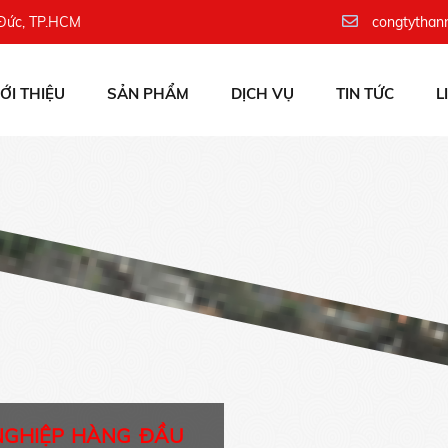
 Đức, TP.HCM
congtythan
IỚI THIỆU
SẢN PHẨM
DỊCH VỤ
TIN TỨC
L
NGHIỆP HÀNG ĐẦU