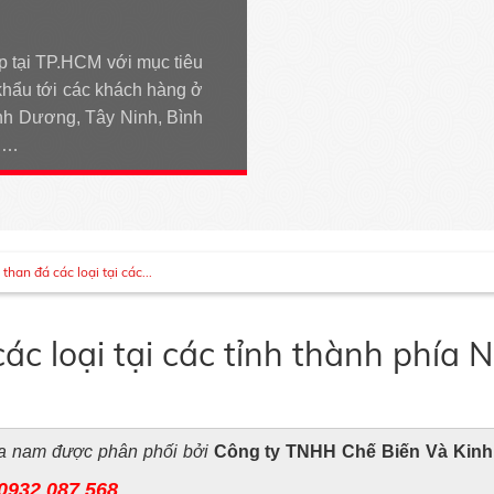
p tại TP.HCM với mục tiêu
khẩu tới các khách hàng ở
h Dương, Tây Ninh, Bình
An…
han đá các loại tại các...
c loại tại các tỉnh thành phía 
hía nam được phân phối bởi
Công ty TNHH Chế Biến Và Kin
0932 087 568
.