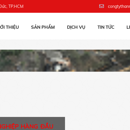
 Đức, TP.HCM
congtythan
IỚI THIỆU
SẢN PHẨM
DỊCH VỤ
TIN TỨC
L
NGHIỆP HÀNG ĐẦU