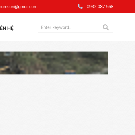
namson@gmail.com
0932 087 568
IÊN HỆ