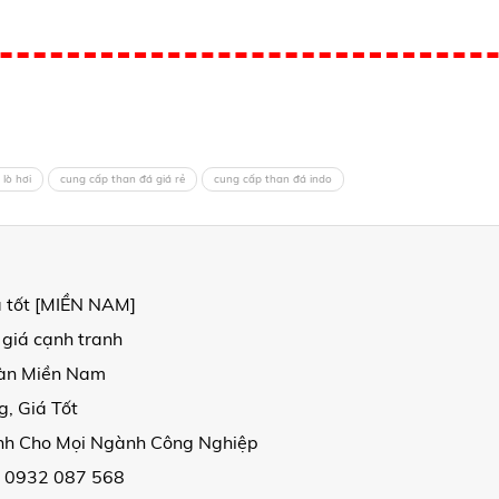
lò hơi
cung cấp than đá giá rẻ
cung cấp than đá indo
á tốt [MIỀN NAM]
 giá cạnh tranh
oàn Miền Nam
, Giá Tốt
ịnh Cho Mọi Ngành Công Nghiệp
| 0932 087 568