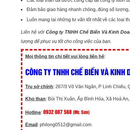
Các loại than đá được cung cấp tại công ty luôn 
Đảm bảo giao hàng nhanh chóng, đúng số lượng,
Luôn mang lại những tư vấn tốt nhât về các loại t
Liên hệ với
Công ty TNHH Chế Biến Và Kinh Do
lượng để phục vụ tốt cho công việc của bạn.
Mọi thông tin chi tiết vui lòng liên hệ
:
CÔNG TY TNHH CHẾ BIẾN VÀ KINH
Trụ sở chính
: 267/3 Võ Văn Ngân, P Linh Chiểu
Kho than
: Bùi Thị Xuân, Ấp Bình Hóa, Xã Hoá An
0932 087 568
(Mr. Sơn)
Hotline
:
Email
: philong0512@gmail.com