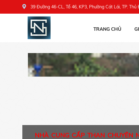
39 Đường 46-CL, Tổ 46, KP3, Phường Cát Lái, TP. Thủ
TRANG CHỦ
G
NHÀ CUNG CẤP THAN CHUYÊN 