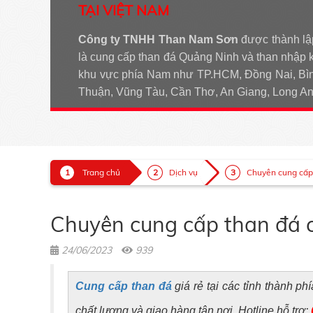
TẠI VIỆT NAM
Công ty TNHH Than Nam Sơn
được thành lậ
là cung cấp than đá Quảng Ninh và than nhập 
khu vực phía Nam như TP.HCM, Đồng Nai, Bìn
Thuận, Vũng Tàu, Cần Thơ, An Giang, Long 
Trang chủ
Dịch vụ
Chuyên cung cấp t
Chuyên cung cấp than đá cá
24/06/2023
939
Cung cấp than đá
giá rẻ tại các tỉnh thành p
chất lượng và giao hàng tận nơi. Hotline hỗ trợ: