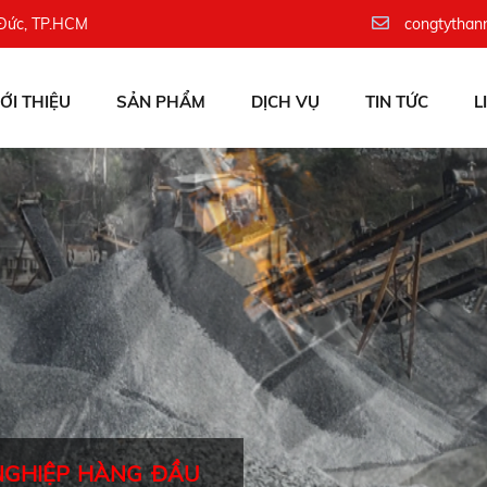
 Đức, TP.HCM
congtythan
IỚI THIỆU
SẢN PHẨM
DỊCH VỤ
TIN TỨC
L
NGHIỆP HÀNG ĐẦU