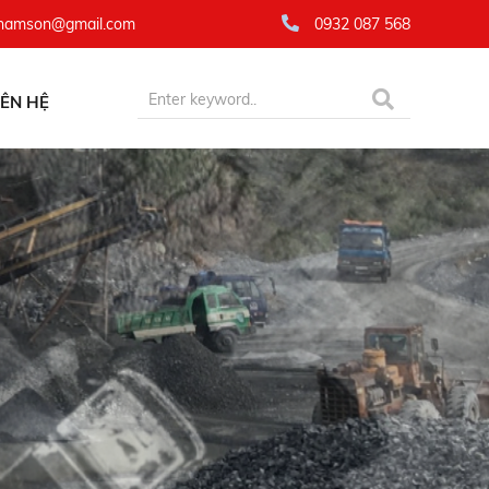
namson@gmail.com
0932 087 568
IÊN HỆ