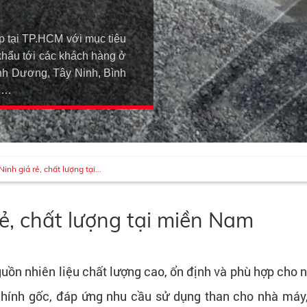
p tại TP.HCM với mục tiêu
khẩu tới các khách hàng ở
h Dương, Tây Ninh, Bình
An…
nh giá rẻ, chất lượng tại...
ẻ, chất lượng tại miền Nam
uồn nhiên liệu chất lượng cao, ổn định và phù hợp cho
hính gốc, đáp ứng nhu cầu sử dụng than cho nhà máy, 