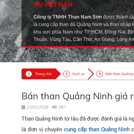
TẠI VIỆT NAM
Công ty TNHH Than Nam Sơn
được thành lậ
là cung cấp than đá Quảng Ninh và than nhập 
khu vực phía Nam như TP.HCM, Đồng Nai, Bìn
Thuận, Vũng Tàu, Cần Thơ, An Giang, Long 
Trang chủ
Dịch vụ
Bán than Quảng Ni
Bán than Quảng Ninh giá r
22/01/2026
397
Than Quảng Ninh từ lâu đã được đánh giá là ng
là đơn vị chuyên
cung cấp than Quảng Ninh
c