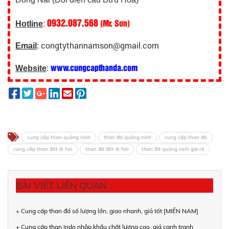
0932.087.568
(Mr. Sơn)
Hotline
:
congtythannamson@gmail.com
Email
:
www.cungcapthanda.com
Website
:
cung cấp than quảng ninh
than đá quảng ninh
cung cấp than đá
cung cấp than đốt lò hơi
than đá đốt lò hơi
than đá quảng ninh giá rẻ
BÀI VIẾT LIÊN QUAN
+ Cung cấp than đá số lượng lớn, giao nhanh, giá tốt [MIỀN NAM]
+ Cung cấp than Indo nhập khẩu chất lượng cao, giá cạnh tranh