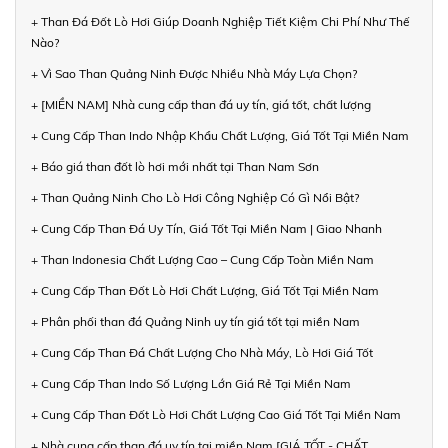
+ Than Đá Đốt Lò Hơi Giúp Doanh Nghiệp Tiết Kiệm Chi Phí Như Thế
Nào?
+ Vì Sao Than Quảng Ninh Được Nhiều Nhà Máy Lựa Chọn?
+ [MIỀN NAM] Nhà cung cấp than đá uy tín, giá tốt, chất lượng
+ Cung Cấp Than Indo Nhập Khẩu Chất Lượng, Giá Tốt Tại Miền Nam
+ Báo giá than đốt lò hơi mới nhất tại Than Nam Sơn
+ Than Quảng Ninh Cho Lò Hơi Công Nghiệp Có Gì Nổi Bật?
+ Cung Cấp Than Đá Uy Tín, Giá Tốt Tại Miền Nam | Giao Nhanh
+ Than Indonesia Chất Lượng Cao – Cung Cấp Toàn Miền Nam
+ Cung Cấp Than Đốt Lò Hơi Chất Lượng, Giá Tốt Tại Miền Nam
+ Phân phối than đá Quảng Ninh uy tín giá tốt tại miền Nam
+ Cung Cấp Than Đá Chất Lượng Cho Nhà Máy, Lò Hơi Giá Tốt
+ Cung Cấp Than Indo Số Lượng Lớn Giá Rẻ Tại Miền Nam
+ Cung Cấp Than Đốt Lò Hơi Chất Lượng Cao Giá Tốt Tại Miền Nam
+ Nhà cung cấp than đá uy tín tại miền Nam [GIÁ TỐT - CHẤT