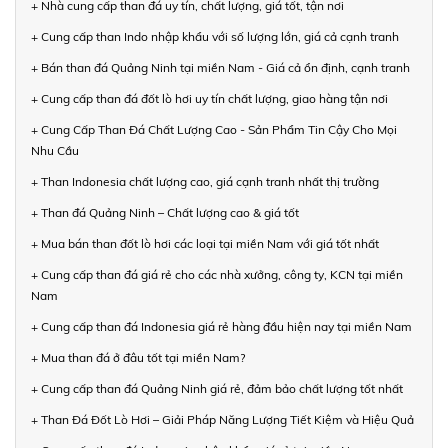
+ Nhà cung cấp than đá uy tín, chất lượng, giá tốt, tận nơi
+ Cung cấp than Indo nhập khẩu với số lượng lớn, giá cả cạnh tranh
+ Bán than đá Quảng Ninh tại miền Nam - Giá cả ổn định, cạnh tranh
+ Cung cấp than đá đốt lò hơi uy tín chất lượng, giao hàng tận nơi
+ Cung Cấp Than Đá Chất Lượng Cao - Sản Phẩm Tin Cậy Cho Mọi
Nhu Cầu
+ Than Indonesia chất lượng cao, giá cạnh tranh nhất thị trường
+ Than đá Quảng Ninh – Chất lượng cao & giá tốt
+ Mua bán than đốt lò hơi các loại tại miền Nam với giá tốt nhất
+ Cung cấp than đá giá rẻ cho các nhà xưởng, công ty, KCN tại miền
Nam
+ Cung cấp than đá Indonesia giá rẻ hàng đầu hiện nay tại miền Nam
+ Mua than đá ở đâu tốt tại miền Nam?
+ Cung cấp than đá Quảng Ninh giá rẻ, đảm bảo chất lượng tốt nhất
+ Than Đá Đốt Lò Hơi – Giải Pháp Năng Lượng Tiết Kiệm và Hiệu Quả