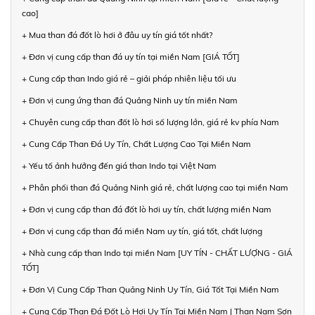
cao]
+ Mua than đá đốt lò hơi ở đâu uy tín giá tốt nhất?
+ Đơn vị cung cấp than đá uy tín tại miền Nam [GIÁ TỐT]
+ Cung cấp than Indo giá rẻ – giải pháp nhiên liệu tối ưu
+ Đơn vị cung ứng than đá Quảng Ninh uy tín miền Nam
+ Chuyên cung cấp than đốt lò hơi số lượng lớn, giá rẻ kv phía Nam
+ Cung Cấp Than Đá Uy Tín, Chất Lượng Cao Tại Miền Nam
+ Yếu tố ảnh hưởng đến giá than Indo tại Việt Nam
+ Phân phối than đá Quảng Ninh giá rẻ, chất lượng cao tại miền Nam
+ Đơn vị cung cấp than đá đốt lò hơi uy tín, chất lượng miền Nam
+ Đơn vị cung cấp than đá miền Nam uy tín, giá tốt, chất lượng
+ Nhà cung cấp than Indo tại miền Nam [UY TÍN - CHẤT LƯỢNG - GIÁ
TỐT]
+ Đơn Vị Cung Cấp Than Quảng Ninh Uy Tín, Giá Tốt Tại Miền Nam
+ Cung Cấp Than Đá Đốt Lò Hơi Uy Tín Tại Miền Nam | Than Nam Sơn