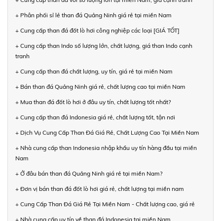
+ Phân phối sỉ lẻ than đá Quảng Ninh giá rẻ tại miền Nam
+ Cung cấp than đá đốt lò hơi công nghiệp các loại [GIÁ TỐT]
+ Cung cấp than Indo số lượng lớn, chất lượng, giá than Indo cạnh
tranh
+ Cung cấp than đá chất lượng, uy tín, giá rẻ tại miền Nam
+ Bán than đá Quảng Ninh giá rẻ, chất lượng cao tại miền Nam
+ Mua than đá đốt lò hơi ở đâu uy tín, chất lượng tốt nhất?
+ Cung cấp than đá Indonesia giá rẻ, chất lượng tốt, tận nơi
+ Dịch Vụ Cung Cấp Than Đá Giá Rẻ, Chất Lượng Cao Tại Miền Nam
+ Nhà cung cấp than Indonesia nhập khẩu uy tín hàng đầu tại miền
Nam
+ Ở đâu bán than đá Quảng Ninh giá rẻ tại miền Nam?
+ Đơn vị bán than đá đốt lò hơi giá rẻ, chất lượng tại miền nam
+ Cung Cấp Than Đá Giá Rẻ Tại Miền Nam - Chất lượng cao, giá rẻ
+ Nhà cung cấp uy tín về than đá Indonesia tại miền Nam