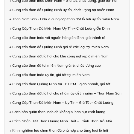
+ Cung cấp than Indo Miền Nam – Giá tốt, chất lượng, giao tận nơi
+ Cung cấp than đá Quảng Ninh uy tín, chất lượng tại miền Nam
+ Than Nam Sơn - Đơn vị cung cấp than đốt lò hơi uy tín miền Nam
+ Cung Cấp Than Đá Miền Nam Uy Tín – Chất Lượng Ổn Định
+ Cung cấp than Indo với nguồn hàng ổn định, giá thành rẻ
+ Cung cấp than đá Quảng Ninh giá rẻ các loại tại miền Nam
+ Cung cấp than đốt lò hơi cho khu công nghiệp ở miền Nam
+ Cung cấp than đá tại miền Nam giá rẻ, chất lượng cao
+ Cung cấp than Indo uy tín, giá tốt tại miền Nam
+ Cung cấp than Quảng Ninh tại TP.HCM – giao nhanh, giá tốt
+ Cung cấp than đốt lò hơi cho nhà máy dệt nhuộm – Than Nam Sơn
+ Cung Cấp Than Đá Miền Nam – Uy Tín – Giá Tốt – Chất Lượng
+ Cách bảo quản than Indo để không bị hao hụt chất lượng
+ Cách Nhận Biết Than Quảng Ninh Thật – Tránh Than Trôi Nổi
+ Kinh nghiệm lựa chọn than đá phù hợp cho từng loại lò hơi