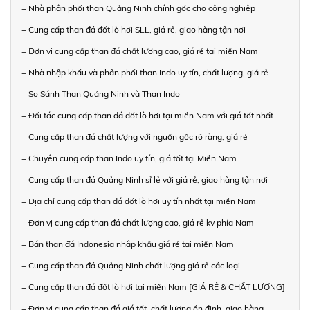
+ Nhà phân phối than Quảng Ninh chính gốc cho công nghiệp
+ Cung cấp than đá đốt lò hơi SLL, giá rẻ, giao hàng tận nơi
+ Đơn vị cung cấp than đá chất lượng cao, giá rẻ tại miền Nam
+ Nhà nhập khẩu và phân phối than Indo uy tín, chất lượng, giá rẻ
+ So Sánh Than Quảng Ninh và Than Indo
+ Đối tác cung cấp than đá đốt lò hơi tại miền Nam với giá tốt nhất
+ Cung cấp than đá chất lượng với nguồn gốc rõ ràng, giá rẻ
+ Chuyên cung cấp than Indo uy tín, giá tốt tại Miền Nam
+ Cung cấp than đá Quảng Ninh sỉ lẻ với giá rẻ, giao hàng tận nơi
+ Địa chỉ cung cấp than đá đốt lò hơi uy tín nhất tại miền Nam
+ Đơn vị cung cấp than đá chất lượng cao, giá rẻ kv phía Nam
+ Bán than đá Indonesia nhập khẩu giá rẻ tại miền Nam
+ Cung cấp than đá Quảng Ninh chất lượng giá rẻ các loại
+ Cung cấp than đá đốt lò hơi tại miền Nam [GIÁ RẺ & CHẤT LƯỢNG]
+ Đơn vị cung cấp than đá giá tốt, chất lượng ổn định, giao hàng