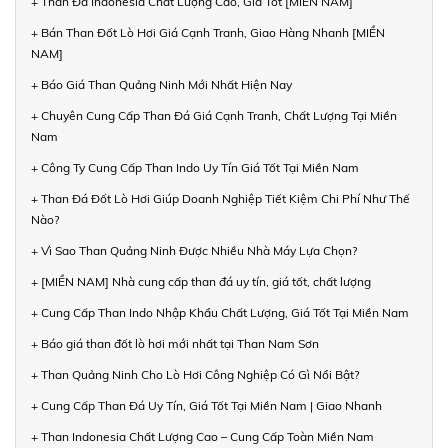
+ Than Đá Indonesia Chất Lượng Cao, Giá Tốt [MIỀN NAM]
+ Bán Than Đốt Lò Hơi Giá Cạnh Tranh, Giao Hàng Nhanh [MIỀN
NAM]
+ Báo Giá Than Quảng Ninh Mới Nhất Hiện Nay
+ Chuyên Cung Cấp Than Đá Giá Cạnh Tranh, Chất Lượng Tại Miền
Nam
+ Công Ty Cung Cấp Than Indo Uy Tín Giá Tốt Tại Miền Nam
+ Than Đá Đốt Lò Hơi Giúp Doanh Nghiệp Tiết Kiệm Chi Phí Như Thế
Nào?
+ Vì Sao Than Quảng Ninh Được Nhiều Nhà Máy Lựa Chọn?
+ [MIỀN NAM] Nhà cung cấp than đá uy tín, giá tốt, chất lượng
+ Cung Cấp Than Indo Nhập Khẩu Chất Lượng, Giá Tốt Tại Miền Nam
+ Báo giá than đốt lò hơi mới nhất tại Than Nam Sơn
+ Than Quảng Ninh Cho Lò Hơi Công Nghiệp Có Gì Nổi Bật?
+ Cung Cấp Than Đá Uy Tín, Giá Tốt Tại Miền Nam | Giao Nhanh
+ Than Indonesia Chất Lượng Cao – Cung Cấp Toàn Miền Nam