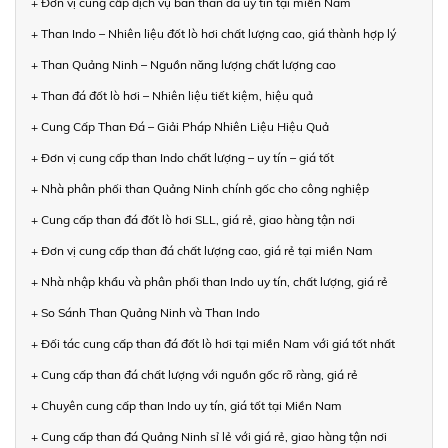
+ Đơn vị cung cấp dịch vụ bán than đá uy tín tại miền Nam
+ Than Indo – Nhiên liệu đốt lò hơi chất lượng cao, giá thành hợp lý
+ Than Quảng Ninh – Nguồn năng lượng chất lượng cao
+ Than đá đốt lò hơi – Nhiên liệu tiết kiệm, hiệu quả
+ Cung Cấp Than Đá – Giải Pháp Nhiên Liệu Hiệu Quả
+ Đơn vị cung cấp than Indo chất lượng – uy tín – giá tốt
+ Nhà phân phối than Quảng Ninh chính gốc cho công nghiệp
+ Cung cấp than đá đốt lò hơi SLL, giá rẻ, giao hàng tận nơi
+ Đơn vị cung cấp than đá chất lượng cao, giá rẻ tại miền Nam
+ Nhà nhập khẩu và phân phối than Indo uy tín, chất lượng, giá rẻ
+ So Sánh Than Quảng Ninh và Than Indo
+ Đối tác cung cấp than đá đốt lò hơi tại miền Nam với giá tốt nhất
+ Cung cấp than đá chất lượng với nguồn gốc rõ ràng, giá rẻ
+ Chuyên cung cấp than Indo uy tín, giá tốt tại Miền Nam
+ Cung cấp than đá Quảng Ninh sỉ lẻ với giá rẻ, giao hàng tận nơi