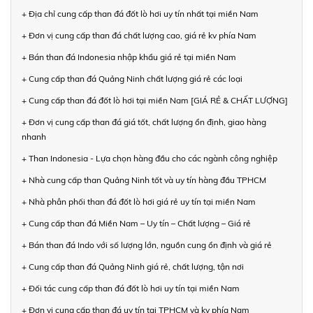
+ Địa chỉ cung cấp than đá đốt lò hơi uy tín nhất tại miền Nam
+ Đơn vị cung cấp than đá chất lượng cao, giá rẻ kv phía Nam
+ Bán than đá Indonesia nhập khẩu giá rẻ tại miền Nam
+ Cung cấp than đá Quảng Ninh chất lượng giá rẻ các loại
+ Cung cấp than đá đốt lò hơi tại miền Nam [GIÁ RẺ & CHẤT LƯỢNG]
+ Đơn vị cung cấp than đá giá tốt, chất lượng ổn định, giao hàng
nhanh
+ Than Indonesia - Lựa chọn hàng đầu cho các ngành công nghiệp
+ Nhà cung cấp than Quảng Ninh tốt và uy tín hàng đầu TPHCM
+ Nhà phân phối than đá đốt lò hơi giá rẻ uy tín tại miền Nam
+ Cung cấp than đá Miền Nam – Uy tín – Chất lượng – Giá rẻ
+ Bán than đá Indo với số lượng lớn, nguồn cung ổn định và giá rẻ
+ Cung cấp than đá Quảng Ninh giá rẻ, chất lượng, tận nơi
+ Đối tác cung cấp than đá đốt lò hơi uy tín tại miền Nam
+ Đơn vị cung cấp than đá uy tín tại TPHCM và kv phía Nam