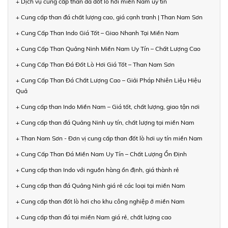
+ Dịch vụ cung cấp than đá đốt lò hơi miền Nam uy tín
+ Cung cấp than đá chất lượng cao, giá cạnh tranh | Than Nam Sơn
+ Cung Cấp Than Indo Giá Tốt – Giao Nhanh Tại Miền Nam
+ Cung Cấp Than Quảng Ninh Miền Nam Uy Tín – Chất Lượng Cao
+ Cung Cấp Than Đá Đốt Lò Hơi Giá Tốt – Than Nam Sơn
+ Cung Cấp Than Đá Chất Lượng Cao – Giải Pháp Nhiên Liệu Hiệu
Quả
+ Cung cấp than Indo Miền Nam – Giá tốt, chất lượng, giao tận nơi
+ Cung cấp than đá Quảng Ninh uy tín, chất lượng tại miền Nam
+ Than Nam Sơn - Đơn vị cung cấp than đốt lò hơi uy tín miền Nam
+ Cung Cấp Than Đá Miền Nam Uy Tín – Chất Lượng Ổn Định
+ Cung cấp than Indo với nguồn hàng ổn định, giá thành rẻ
+ Cung cấp than đá Quảng Ninh giá rẻ các loại tại miền Nam
+ Cung cấp than đốt lò hơi cho khu công nghiệp ở miền Nam
+ Cung cấp than đá tại miền Nam giá rẻ, chất lượng cao