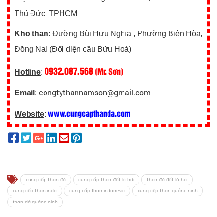
Thủ Đức, TPHCM
Kho than
: Đường Bùi Hữu Nghĩa , Phường Biên Hòa,
Đồng Nai (Đối diện cầu Bửu Hoà)
0932.087.568
(Mr. Sơn)
Hotline
:
congtythannamson@gmail.com
Email
:
www.cungcapthanda.com
Website
:
cung cấp than đá
cung cấp than đốt lò hơi
than đá đốt lò hơi
cung cấp than indo
cung cấp than indonesia
cung cấp than quảng ninh
than đá quảng ninh