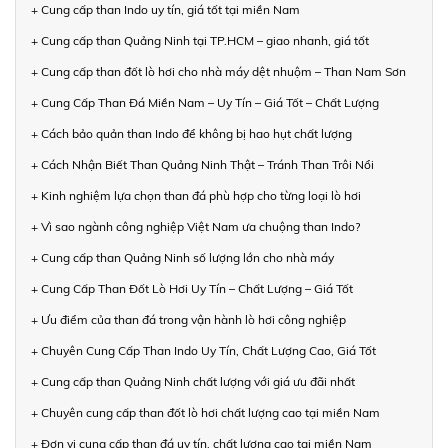
+ Cung cấp than Indo uy tín, giá tốt tại miền Nam
+ Cung cấp than Quảng Ninh tại TP.HCM – giao nhanh, giá tốt
+ Cung cấp than đốt lò hơi cho nhà máy dệt nhuộm – Than Nam Sơn
+ Cung Cấp Than Đá Miền Nam – Uy Tín – Giá Tốt – Chất Lượng
+ Cách bảo quản than Indo để không bị hao hụt chất lượng
+ Cách Nhận Biết Than Quảng Ninh Thật – Tránh Than Trôi Nổi
+ Kinh nghiệm lựa chọn than đá phù hợp cho từng loại lò hơi
+ Vì sao ngành công nghiệp Việt Nam ưa chuộng than Indo?
+ Cung cấp than Quảng Ninh số lượng lớn cho nhà máy
+ Cung Cấp Than Đốt Lò Hơi Uy Tín – Chất Lượng – Giá Tốt
+ Ưu điểm của than đá trong vận hành lò hơi công nghiệp
+ Chuyên Cung Cấp Than Indo Uy Tín, Chất Lượng Cao, Giá Tốt
+ Cung cấp than Quảng Ninh chất lượng với giá ưu đãi nhất
+ Chuyên cung cấp than đốt lò hơi chất lượng cao tại miền Nam
+ Đơn vị cung cấp than đá uy tín, chất lượng cao tại miền Nam