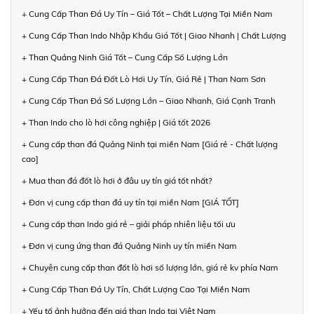
+ Cung Cấp Than Đá Uy Tín – Giá Tốt – Chất Lượng Tại Miền Nam
+ Cung Cấp Than Indo Nhập Khẩu Giá Tốt | Giao Nhanh | Chất Lượng
+ Than Quảng Ninh Giá Tốt – Cung Cấp Số Lượng Lớn
+ Cung Cấp Than Đá Đốt Lò Hơi Uy Tín, Giá Rẻ | Than Nam Sơn
+ Cung Cấp Than Đá Số Lượng Lớn – Giao Nhanh, Giá Cạnh Tranh
+ Than Indo cho lò hơi công nghiệp | Giá tốt 2026
+ Cung cấp than đá Quảng Ninh tại miền Nam [Giá rẻ - Chất lượng
cao]
+ Mua than đá đốt lò hơi ở đâu uy tín giá tốt nhất?
+ Đơn vị cung cấp than đá uy tín tại miền Nam [GIÁ TỐT]
+ Cung cấp than Indo giá rẻ – giải pháp nhiên liệu tối ưu
+ Đơn vị cung ứng than đá Quảng Ninh uy tín miền Nam
+ Chuyên cung cấp than đốt lò hơi số lượng lớn, giá rẻ kv phía Nam
+ Cung Cấp Than Đá Uy Tín, Chất Lượng Cao Tại Miền Nam
+ Yếu tố ảnh hưởng đến giá than Indo tại Việt Nam