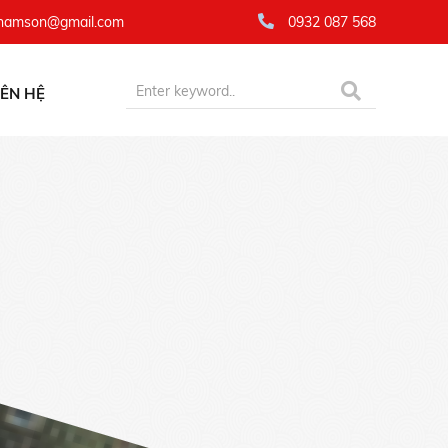
namson@gmail.com
0932 087 568
IÊN HỆ