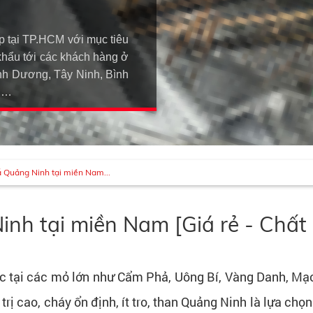
p tại TP.HCM với mục tiêu
khẩu tới các khách hàng ở
h Dương, Tây Ninh, Bình
An…
 Quảng Ninh tại miền Nam...
nh tại miền Nam [Giá rẻ - Chất 
ác tại các mỏ lớn như Cẩm Phả, Uông Bí, Vàng Danh, Mạ
 trị cao, cháy ổn định, ít tro, than Quảng Ninh là lựa c