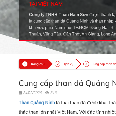
TẠI VIỆT NAM
Công ty TNHH Than Nam Sơn
được thành lậ
là cung cấp than đá Quảng Ninh và than nhập 
khu vực phía Nam như TP.HCM, Đồng Nai, Bìn
Thuận, Vũng Tàu, Cần Thơ, An Giang, Long 
Trang chủ
Dịch vụ
Cung cấp than đá
Cung cấp than đá Quảng Ni
24/02/2026
313
Than Quảng Ninh
là loại than đá được khai th
thác than lớn nhất Việt Nam. Với đặc tính nhiệt