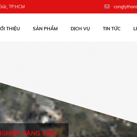
 Đức, TP.HCM
congtythan
IỚI THIỆU
SẢN PHẨM
DỊCH VỤ
TIN TỨC
L
NGHIỆP HÀNG ĐẦU