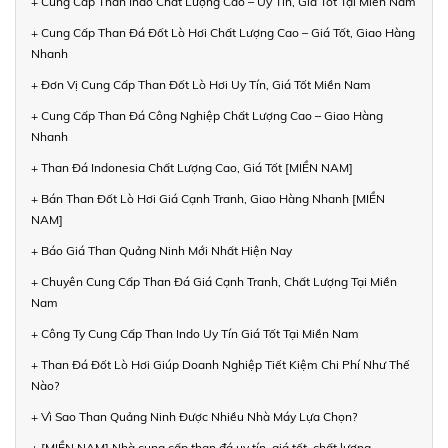
+ Cung Cấp Than Indo Chất Lượng Cao – Uy Tín, Giá Tốt Tại Miền Nam
+ Cung Cấp Than Đá Đốt Lò Hơi Chất Lượng Cao – Giá Tốt, Giao Hàng
Nhanh
+ Đơn Vị Cung Cấp Than Đốt Lò Hơi Uy Tín, Giá Tốt Miền Nam
+ Cung Cấp Than Đá Công Nghiệp Chất Lượng Cao – Giao Hàng
Nhanh
+ Than Đá Indonesia Chất Lượng Cao, Giá Tốt [MIỀN NAM]
+ Bán Than Đốt Lò Hơi Giá Cạnh Tranh, Giao Hàng Nhanh [MIỀN
NAM]
+ Báo Giá Than Quảng Ninh Mới Nhất Hiện Nay
+ Chuyên Cung Cấp Than Đá Giá Cạnh Tranh, Chất Lượng Tại Miền
Nam
+ Công Ty Cung Cấp Than Indo Uy Tín Giá Tốt Tại Miền Nam
+ Than Đá Đốt Lò Hơi Giúp Doanh Nghiệp Tiết Kiệm Chi Phí Như Thế
Nào?
+ Vì Sao Than Quảng Ninh Được Nhiều Nhà Máy Lựa Chọn?
+ [MIỀN NAM] Nhà cung cấp than đá uy tín, giá tốt, chất lượng