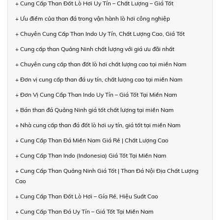
+ Cung Cấp Than Đốt Lò Hơi Uy Tín – Chất Lượng – Giá Tốt
+ Ưu điểm của than đá trong vận hành lò hơi công nghiệp
+ Chuyên Cung Cấp Than Indo Uy Tín, Chất Lượng Cao, Giá Tốt
+ Cung cấp than Quảng Ninh chất lượng với giá ưu đãi nhất
+ Chuyên cung cấp than đốt lò hơi chất lượng cao tại miền Nam
+ Đơn vị cung cấp than đá uy tín, chất lượng cao tại miền Nam
+ Đơn Vị Cung Cấp Than Indo Uy Tín – Giá Tốt Tại Miền Nam
+ Bán than đá Quảng Ninh giá tốt chất lượng tại miền Nam
+ Nhà cung cấp than đá đốt lò hơi uy tín, giá tốt tại miền Nam
+ Cung Cấp Than Đá Miền Nam Giá Rẻ | Chất Lượng Cao
+ Cung Cấp Than Indo (Indonesia) Giá Tốt Tại Miền Nam
+ Cung Cấp Than Quảng Ninh Giá Tốt | Than Đá Nội Địa Chất Lượng
Cao
+ Cung Cấp Than Đốt Lò Hơi – Gía Rẻ, Hiệu Suất Cao
+ Cung Cấp Than Đá Uy Tín – Giá Tốt Tại Miền Nam