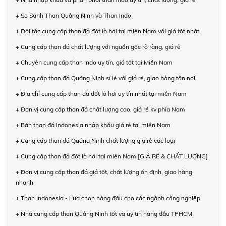
+ So Sánh Than Quảng Ninh và Than Indo
+ Đối tác cung cấp than đá đốt lò hơi tại miền Nam với giá tốt nhất
+ Cung cấp than đá chất lượng với nguồn gốc rõ ràng, giá rẻ
+ Chuyên cung cấp than Indo uy tín, giá tốt tại Miền Nam
+ Cung cấp than đá Quảng Ninh sỉ lẻ với giá rẻ, giao hàng tận nơi
+ Địa chỉ cung cấp than đá đốt lò hơi uy tín nhất tại miền Nam
+ Đơn vị cung cấp than đá chất lượng cao, giá rẻ kv phía Nam
+ Bán than đá Indonesia nhập khẩu giá rẻ tại miền Nam
+ Cung cấp than đá Quảng Ninh chất lượng giá rẻ các loại
+ Cung cấp than đá đốt lò hơi tại miền Nam [GIÁ RẺ & CHẤT LƯỢNG]
+ Đơn vị cung cấp than đá giá tốt, chất lượng ổn định, giao hàng
nhanh
+ Than Indonesia - Lựa chọn hàng đầu cho các ngành công nghiệp
+ Nhà cung cấp than Quảng Ninh tốt và uy tín hàng đầu TPHCM