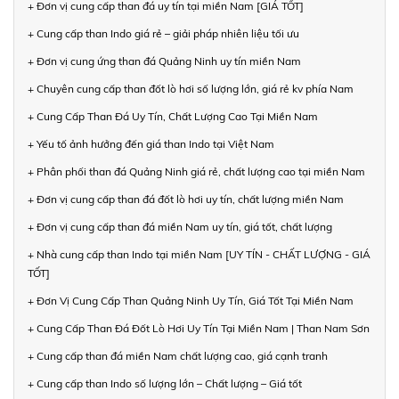
+ Đơn vị cung cấp than đá uy tín tại miền Nam [GIÁ TỐT]
+ Cung cấp than Indo giá rẻ – giải pháp nhiên liệu tối ưu
+ Đơn vị cung ứng than đá Quảng Ninh uy tín miền Nam
+ Chuyên cung cấp than đốt lò hơi số lượng lớn, giá rẻ kv phía Nam
+ Cung Cấp Than Đá Uy Tín, Chất Lượng Cao Tại Miền Nam
+ Yếu tố ảnh hưởng đến giá than Indo tại Việt Nam
+ Phân phối than đá Quảng Ninh giá rẻ, chất lượng cao tại miền Nam
+ Đơn vị cung cấp than đá đốt lò hơi uy tín, chất lượng miền Nam
+ Đơn vị cung cấp than đá miền Nam uy tín, giá tốt, chất lượng
+ Nhà cung cấp than Indo tại miền Nam [UY TÍN - CHẤT LƯỢNG - GIÁ
TỐT]
+ Đơn Vị Cung Cấp Than Quảng Ninh Uy Tín, Giá Tốt Tại Miền Nam
+ Cung Cấp Than Đá Đốt Lò Hơi Uy Tín Tại Miền Nam | Than Nam Sơn
+ Cung cấp than đá miền Nam chất lượng cao, giá cạnh tranh
+ Cung cấp than Indo số lượng lớn – Chất lượng – Giá tốt