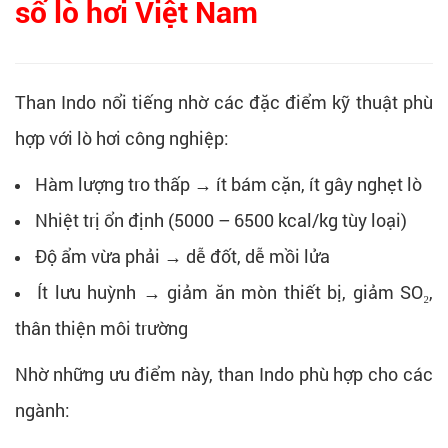
số lò hơi Việt Nam
Than Indo nổi tiếng nhờ các đặc điểm kỹ thuật phù
hợp với lò hơi công nghiệp:
Hàm lượng tro thấp → ít bám cặn, ít gây nghẹt lò
Nhiệt trị ổn định (5000 – 6500 kcal/kg tùy loại)
Độ ẩm vừa phải → dễ đốt, dễ mồi lửa
Ít lưu huỳnh → giảm ăn mòn thiết bị, giảm SO₂,
thân thiện môi trường
Nhờ những ưu điểm này, than Indo phù hợp cho các
ngành: