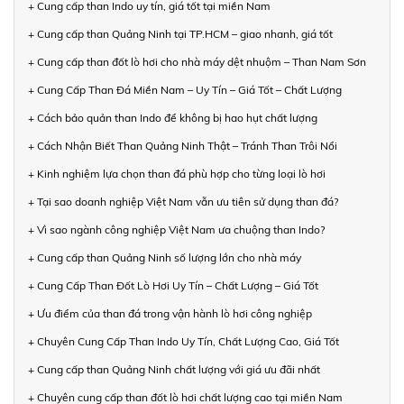
+ Cung cấp than Indo uy tín, giá tốt tại miền Nam
+ Cung cấp than Quảng Ninh tại TP.HCM – giao nhanh, giá tốt
+ Cung cấp than đốt lò hơi cho nhà máy dệt nhuộm – Than Nam Sơn
+ Cung Cấp Than Đá Miền Nam – Uy Tín – Giá Tốt – Chất Lượng
+ Cách bảo quản than Indo để không bị hao hụt chất lượng
+ Cách Nhận Biết Than Quảng Ninh Thật – Tránh Than Trôi Nổi
+ Kinh nghiệm lựa chọn than đá phù hợp cho từng loại lò hơi
+ Tại sao doanh nghiệp Việt Nam vẫn ưu tiên sử dụng than đá?
+ Vì sao ngành công nghiệp Việt Nam ưa chuộng than Indo?
+ Cung cấp than Quảng Ninh số lượng lớn cho nhà máy
+ Cung Cấp Than Đốt Lò Hơi Uy Tín – Chất Lượng – Giá Tốt
+ Ưu điểm của than đá trong vận hành lò hơi công nghiệp
+ Chuyên Cung Cấp Than Indo Uy Tín, Chất Lượng Cao, Giá Tốt
+ Cung cấp than Quảng Ninh chất lượng với giá ưu đãi nhất
+ Chuyên cung cấp than đốt lò hơi chất lượng cao tại miền Nam