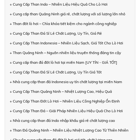
+ Cung Cấp Than Indo – Nhiên Liệu Hiệu Quả Cho Lò Hơi
+ Cung cấp than Quảng Ninh giá rẻ, chất lượng với số lượng lớn nhỏ
+ Than đốt lò hơi – Chìa khóa tiết kiệm cho ngành công nghiệp
+ Cung Cấp Than Đá Sỉ Lẻ Chất Lượng, Uy Tín, Giá Rẻ
+ Cung Cấp Than Indonesia – Nhiên Liệu Sạch, Giá Tốt Cho Lò Hơi
+ Than Quảng Ninh – Nguồn nhiên liệu truyền thống đáng tin cậy
+ Cung cấp than đá đốt lò hơi tại miền Nam [UY TÍN - GIÁ TỐT]
+ Cung Cấp Than Đá Sỉ Lẻ Chất Lượng, Uy Tín Giá Tốt
+ Nhà cung cấp than đá Indonesia uy tín chất lượng tại miền Nam
+ Cung Cấp Than Quảng Ninh – Nhiệt Lượng Cao, Hiệu Quả
+ Cung Cấp Than Đốt Lò Hơi – Nhiên Liệu Công Nghiệp Ổn Định
+ Cung Cấp Than Đá – Giải Pháp Nhiên Liệu Hiệu Quả Cho Lò Hơi
+ Nhà cung cấp than đá Indo nhập khẩu giá rẻ chất lượng cao
+ Than Đá Quảng Ninh – Nhiên Liệu Nhiệt Lượng Cao Từ Thiên Nhiên
+ Chuyên cung cấp than đá đốt lò hơi giá tốt, chất lượng cao