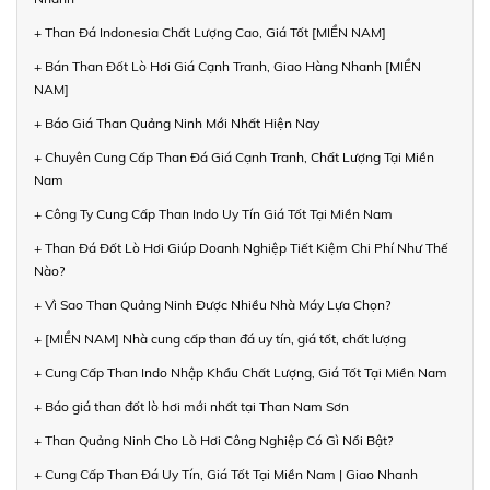
+ Than Đá Indonesia Chất Lượng Cao, Giá Tốt [MIỀN NAM]
+ Bán Than Đốt Lò Hơi Giá Cạnh Tranh, Giao Hàng Nhanh [MIỀN
NAM]
+ Báo Giá Than Quảng Ninh Mới Nhất Hiện Nay
+ Chuyên Cung Cấp Than Đá Giá Cạnh Tranh, Chất Lượng Tại Miền
Nam
+ Công Ty Cung Cấp Than Indo Uy Tín Giá Tốt Tại Miền Nam
+ Than Đá Đốt Lò Hơi Giúp Doanh Nghiệp Tiết Kiệm Chi Phí Như Thế
Nào?
+ Vì Sao Than Quảng Ninh Được Nhiều Nhà Máy Lựa Chọn?
+ [MIỀN NAM] Nhà cung cấp than đá uy tín, giá tốt, chất lượng
+ Cung Cấp Than Indo Nhập Khẩu Chất Lượng, Giá Tốt Tại Miền Nam
+ Báo giá than đốt lò hơi mới nhất tại Than Nam Sơn
+ Than Quảng Ninh Cho Lò Hơi Công Nghiệp Có Gì Nổi Bật?
+ Cung Cấp Than Đá Uy Tín, Giá Tốt Tại Miền Nam | Giao Nhanh