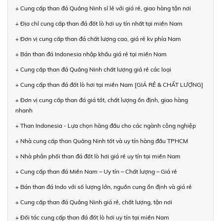
+ Cung cấp than đá Quảng Ninh sỉ lẻ với giá rẻ, giao hàng tận nơi
+ Địa chỉ cung cấp than đá đốt lò hơi uy tín nhất tại miền Nam
+ Đơn vị cung cấp than đá chất lượng cao, giá rẻ kv phía Nam
+ Bán than đá Indonesia nhập khẩu giá rẻ tại miền Nam
+ Cung cấp than đá Quảng Ninh chất lượng giá rẻ các loại
+ Cung cấp than đá đốt lò hơi tại miền Nam [GIÁ RẺ & CHẤT LƯỢNG]
+ Đơn vị cung cấp than đá giá tốt, chất lượng ổn định, giao hàng
nhanh
+ Than Indonesia - Lựa chọn hàng đầu cho các ngành công nghiệp
+ Nhà cung cấp than Quảng Ninh tốt và uy tín hàng đầu TPHCM
+ Nhà phân phối than đá đốt lò hơi giá rẻ uy tín tại miền Nam
+ Cung cấp than đá Miền Nam – Uy tín – Chất lượng – Giá rẻ
+ Bán than đá Indo với số lượng lớn, nguồn cung ổn định và giá rẻ
+ Cung cấp than đá Quảng Ninh giá rẻ, chất lượng, tận nơi
+ Đối tác cung cấp than đá đốt lò hơi uy tín tại miền Nam