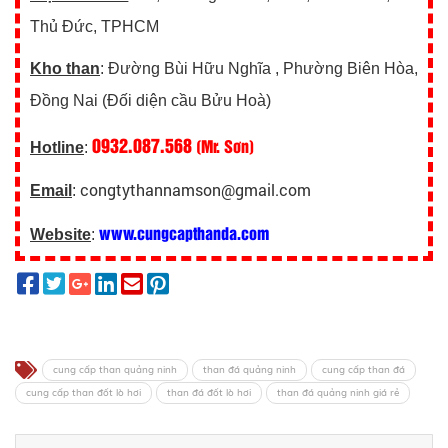
Thủ Đức, TPHCM
Kho than
: Đường Bùi Hữu Nghĩa , Phường Biên Hòa,
Đồng Nai (Đối diện cầu Bửu Hoà)
0932.087.568
(Mr. Sơn)
Hotline
:
congtythannamson@gmail.com
Email
:
www.cungcapthanda.com
Website
:
cung cấp than quảng ninh
than đá quảng ninh
cung cấp than đá
cung cấp than đốt lò hơi
than đá đốt lò hơi
than đá quảng ninh giá rẻ