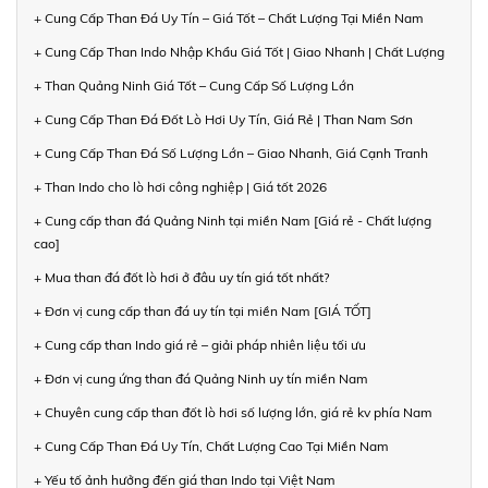
+ Cung Cấp Than Đá Uy Tín – Giá Tốt – Chất Lượng Tại Miền Nam
+ Cung Cấp Than Indo Nhập Khẩu Giá Tốt | Giao Nhanh | Chất Lượng
+ Than Quảng Ninh Giá Tốt – Cung Cấp Số Lượng Lớn
+ Cung Cấp Than Đá Đốt Lò Hơi Uy Tín, Giá Rẻ | Than Nam Sơn
+ Cung Cấp Than Đá Số Lượng Lớn – Giao Nhanh, Giá Cạnh Tranh
+ Than Indo cho lò hơi công nghiệp | Giá tốt 2026
+ Cung cấp than đá Quảng Ninh tại miền Nam [Giá rẻ - Chất lượng
cao]
+ Mua than đá đốt lò hơi ở đâu uy tín giá tốt nhất?
+ Đơn vị cung cấp than đá uy tín tại miền Nam [GIÁ TỐT]
+ Cung cấp than Indo giá rẻ – giải pháp nhiên liệu tối ưu
+ Đơn vị cung ứng than đá Quảng Ninh uy tín miền Nam
+ Chuyên cung cấp than đốt lò hơi số lượng lớn, giá rẻ kv phía Nam
+ Cung Cấp Than Đá Uy Tín, Chất Lượng Cao Tại Miền Nam
+ Yếu tố ảnh hưởng đến giá than Indo tại Việt Nam