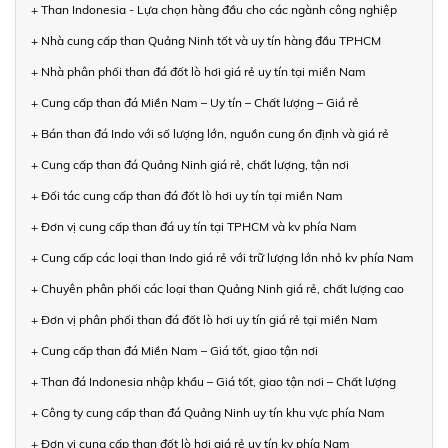
+ Than Indonesia - Lựa chọn hàng đầu cho các ngành công nghiệp
+ Nhà cung cấp than Quảng Ninh tốt và uy tín hàng đầu TPHCM
+ Nhà phân phối than đá đốt lò hơi giá rẻ uy tín tại miền Nam
+ Cung cấp than đá Miền Nam – Uy tín – Chất lượng – Giá rẻ
+ Bán than đá Indo với số lượng lớn, nguồn cung ổn định và giá rẻ
+ Cung cấp than đá Quảng Ninh giá rẻ, chất lượng, tận nơi
+ Đối tác cung cấp than đá đốt lò hơi uy tín tại miền Nam
+ Đơn vị cung cấp than đá uy tín tại TPHCM và kv phía Nam
+ Cung cấp các loại than Indo giá rẻ với trữ lượng lớn nhỏ kv phía Nam
+ Chuyên phân phối các loại than Quảng Ninh giá rẻ, chất lượng cao
+ Đơn vị phân phối than đá đốt lò hơi uy tín giá rẻ tại miền Nam
+ Cung cấp than đá Miền Nam – Giá tốt, giao tận nơi
+ Than đá Indonesia nhập khẩu – Giá tốt, giao tận nơi – Chất lượng
+ Công ty cung cấp than đá Quảng Ninh uy tín khu vực phía Nam
+ Đơn vị cung cấp than đốt lò hơi giá rẻ uy tín kv phía Nam