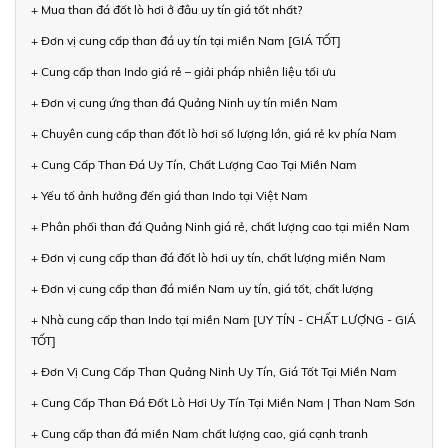
+ Mua than đá đốt lò hơi ở đâu uy tín giá tốt nhất?
+ Đơn vị cung cấp than đá uy tín tại miền Nam [GIÁ TỐT]
+ Cung cấp than Indo giá rẻ – giải pháp nhiên liệu tối ưu
+ Đơn vị cung ứng than đá Quảng Ninh uy tín miền Nam
+ Chuyên cung cấp than đốt lò hơi số lượng lớn, giá rẻ kv phía Nam
+ Cung Cấp Than Đá Uy Tín, Chất Lượng Cao Tại Miền Nam
+ Yếu tố ảnh hưởng đến giá than Indo tại Việt Nam
+ Phân phối than đá Quảng Ninh giá rẻ, chất lượng cao tại miền Nam
+ Đơn vị cung cấp than đá đốt lò hơi uy tín, chất lượng miền Nam
+ Đơn vị cung cấp than đá miền Nam uy tín, giá tốt, chất lượng
+ Nhà cung cấp than Indo tại miền Nam [UY TÍN - CHẤT LƯỢNG - GIÁ
TỐT]
+ Đơn Vị Cung Cấp Than Quảng Ninh Uy Tín, Giá Tốt Tại Miền Nam
+ Cung Cấp Than Đá Đốt Lò Hơi Uy Tín Tại Miền Nam | Than Nam Sơn
+ Cung cấp than đá miền Nam chất lượng cao, giá cạnh tranh