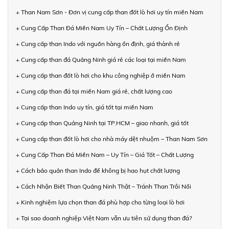
+ Than Nam Sơn - Đơn vị cung cấp than đốt lò hơi uy tín miền Nam
+ Cung Cấp Than Đá Miền Nam Uy Tín – Chất Lượng Ổn Định
+ Cung cấp than Indo với nguồn hàng ổn định, giá thành rẻ
+ Cung cấp than đá Quảng Ninh giá rẻ các loại tại miền Nam
+ Cung cấp than đốt lò hơi cho khu công nghiệp ở miền Nam
+ Cung cấp than đá tại miền Nam giá rẻ, chất lượng cao
+ Cung cấp than Indo uy tín, giá tốt tại miền Nam
+ Cung cấp than Quảng Ninh tại TP.HCM – giao nhanh, giá tốt
+ Cung cấp than đốt lò hơi cho nhà máy dệt nhuộm – Than Nam Sơn
+ Cung Cấp Than Đá Miền Nam – Uy Tín – Giá Tốt – Chất Lượng
+ Cách bảo quản than Indo để không bị hao hụt chất lượng
+ Cách Nhận Biết Than Quảng Ninh Thật – Tránh Than Trôi Nổi
+ Kinh nghiệm lựa chọn than đá phù hợp cho từng loại lò hơi
+ Tại sao doanh nghiệp Việt Nam vẫn ưu tiên sử dụng than đá?