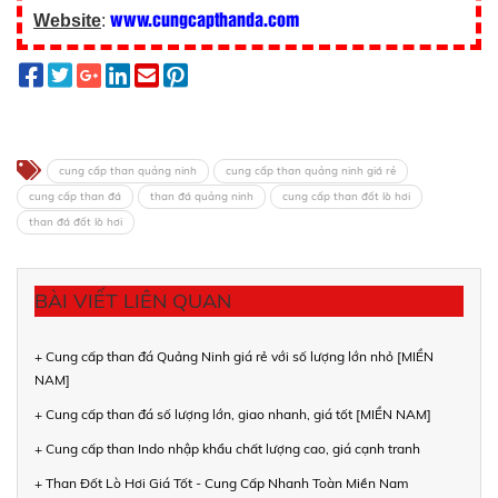
www.cungcapthanda.com
Website
:
cung cấp than quảng ninh
cung cấp than quảng ninh giá rẻ
cung cấp than đá
than đá quảng ninh
cung cấp than đốt lò hơi
than đá đốt lò hơi
BÀI VIẾT LIÊN QUAN
+ Cung cấp than đá Quảng Ninh giá rẻ với số lượng lớn nhỏ [MIỀN
NAM]
+ Cung cấp than đá số lượng lớn, giao nhanh, giá tốt [MIỀN NAM]
+ Cung cấp than Indo nhập khẩu chất lượng cao, giá cạnh tranh
+ Than Đốt Lò Hơi Giá Tốt - Cung Cấp Nhanh Toàn Miền Nam