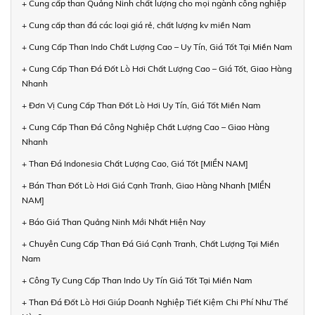
+ Cung cấp than Quảng Ninh chất lượng cho mọi ngành công nghiệp
+ Cung cấp than đá các loại giá rẻ, chất lượng kv miền Nam
+ Cung Cấp Than Indo Chất Lượng Cao – Uy Tín, Giá Tốt Tại Miền Nam
+ Cung Cấp Than Đá Đốt Lò Hơi Chất Lượng Cao – Giá Tốt, Giao Hàng
Nhanh
+ Đơn Vị Cung Cấp Than Đốt Lò Hơi Uy Tín, Giá Tốt Miền Nam
+ Cung Cấp Than Đá Công Nghiệp Chất Lượng Cao – Giao Hàng
Nhanh
+ Than Đá Indonesia Chất Lượng Cao, Giá Tốt [MIỀN NAM]
+ Bán Than Đốt Lò Hơi Giá Cạnh Tranh, Giao Hàng Nhanh [MIỀN
NAM]
+ Báo Giá Than Quảng Ninh Mới Nhất Hiện Nay
+ Chuyên Cung Cấp Than Đá Giá Cạnh Tranh, Chất Lượng Tại Miền
Nam
+ Công Ty Cung Cấp Than Indo Uy Tín Giá Tốt Tại Miền Nam
+ Than Đá Đốt Lò Hơi Giúp Doanh Nghiệp Tiết Kiệm Chi Phí Như Thế