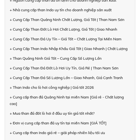
+ Nguồn cung cấp than đá ổn định cho doanh nghiệp sản xuất
+ Nhà cung cấp than Indo uy tín cho doanh nghiệp sản xuất
+ Cung Cấp Than Quảng Ninh Chất Lượng, Giá Tốt | Than Nam Sơn
+ Cung Cấp Than Đốt Lò Hơi Chất Lượng, Giá Tốt | Giao Nhanh
+ Cung Cấp Than Đá Uy Tín – Giá Tốt – Chất Lượng Tại Miền Nam
+ Cung Cấp Than Indo Nhập Khẩu Giá Tốt | Giao Nhanh | Chất Lượng
+ Than Quảng Ninh Giá Tốt – Cung Cấp Số Lượng Lớn
+ Cung Cấp Than Đá Đốt Lò Hơi Uy Tín, Giá Rẻ | Than Nam Sơn
+ Cung Cấp Than Đá Số Lượng Lớn – Giao Nhanh, Giá Cạnh Tranh
+ Than Indo cho lò hơi công nghiệp | Giá tốt 2026
+ Cung cấp than đá Quảng Ninh tại miền Nam [Giá rẻ - Chất lượng
cao]
+ Mua than đá đốt lò hơi ở đâu uy tín giá tốt nhất?
+ Đơn vị cung cấp than đá uy tín tại miền Nam [GIÁ TỐT]
+ Cung cấp than Indo giá rẻ – giải pháp nhiên liệu tối ưu