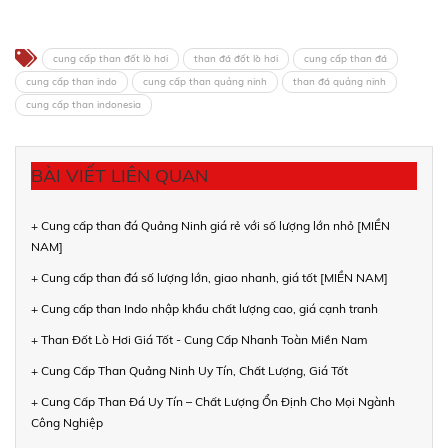
cung cấp than đốt lò hơi
than đá đốt lò hơi
cung cấp than đá
cung cấp than indo
cung cấp than quảng ninh
than đá quảng ninh
cung cấp than indonesia
BÀI VIẾT LIÊN QUAN
+ Cung cấp than đá Quảng Ninh giá rẻ với số lượng lớn nhỏ [MIỀN
NAM]
+ Cung cấp than đá số lượng lớn, giao nhanh, giá tốt [MIỀN NAM]
+ Cung cấp than Indo nhập khẩu chất lượng cao, giá cạnh tranh
+ Than Đốt Lò Hơi Giá Tốt - Cung Cấp Nhanh Toàn Miền Nam
+ Cung Cấp Than Quảng Ninh Uy Tín, Chất Lượng, Giá Tốt
+ Cung Cấp Than Đá Uy Tín – Chất Lượng Ổn Định Cho Mọi Ngành
Công Nghiệp