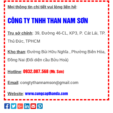
Mọi thông tin chi tiết vui lòng liên hệ
:
CÔNG TY TNHH THAN NAM SƠN
Trụ sở chính
: 39, Đường 46-CL, KP3, P. Cát Lái, TP.
Thủ Đức, TPHCM
Kho than
: Đường Bùi Hữu Nghĩa , Phường Biên Hòa,
Đồng Nai (Đối diện cầu Bửu Hoà)
0932.087.568
(Mr. Sơn)
Hotline
:
congtythannamson@gmail.com
Email
:
www.cungcapthanda.com
Website
: