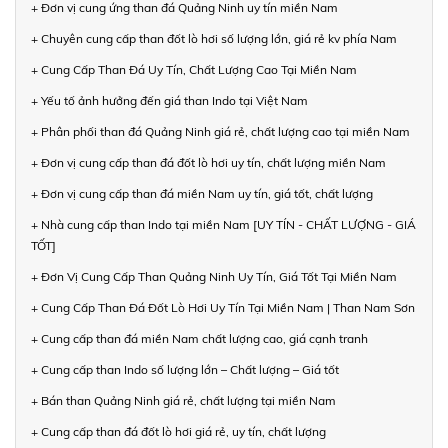
+ Đơn vị cung ứng than đá Quảng Ninh uy tín miền Nam
+ Chuyên cung cấp than đốt lò hơi số lượng lớn, giá rẻ kv phía Nam
+ Cung Cấp Than Đá Uy Tín, Chất Lượng Cao Tại Miền Nam
+ Yếu tố ảnh hưởng đến giá than Indo tại Việt Nam
+ Phân phối than đá Quảng Ninh giá rẻ, chất lượng cao tại miền Nam
+ Đơn vị cung cấp than đá đốt lò hơi uy tín, chất lượng miền Nam
+ Đơn vị cung cấp than đá miền Nam uy tín, giá tốt, chất lượng
+ Nhà cung cấp than Indo tại miền Nam [UY TÍN - CHẤT LƯỢNG - GIÁ
TỐT]
+ Đơn Vị Cung Cấp Than Quảng Ninh Uy Tín, Giá Tốt Tại Miền Nam
+ Cung Cấp Than Đá Đốt Lò Hơi Uy Tín Tại Miền Nam | Than Nam Sơn
+ Cung cấp than đá miền Nam chất lượng cao, giá cạnh tranh
+ Cung cấp than Indo số lượng lớn – Chất lượng – Giá tốt
+ Bán than Quảng Ninh giá rẻ, chất lượng tại miền Nam
+ Cung cấp than đá đốt lò hơi giá rẻ, uy tín, chất lượng