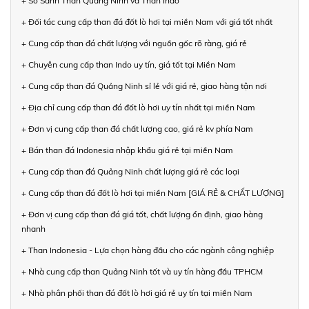
+ So Sánh Than Quảng Ninh và Than Indo
+ Đối tác cung cấp than đá đốt lò hơi tại miền Nam với giá tốt nhất
+ Cung cấp than đá chất lượng với nguồn gốc rõ ràng, giá rẻ
+ Chuyên cung cấp than Indo uy tín, giá tốt tại Miền Nam
+ Cung cấp than đá Quảng Ninh sỉ lẻ với giá rẻ, giao hàng tận nơi
+ Địa chỉ cung cấp than đá đốt lò hơi uy tín nhất tại miền Nam
+ Đơn vị cung cấp than đá chất lượng cao, giá rẻ kv phía Nam
+ Bán than đá Indonesia nhập khẩu giá rẻ tại miền Nam
+ Cung cấp than đá Quảng Ninh chất lượng giá rẻ các loại
+ Cung cấp than đá đốt lò hơi tại miền Nam [GIÁ RẺ & CHẤT LƯỢNG]
+ Đơn vị cung cấp than đá giá tốt, chất lượng ổn định, giao hàng
nhanh
+ Than Indonesia - Lựa chọn hàng đầu cho các ngành công nghiệp
+ Nhà cung cấp than Quảng Ninh tốt và uy tín hàng đầu TPHCM
+ Nhà phân phối than đá đốt lò hơi giá rẻ uy tín tại miền Nam