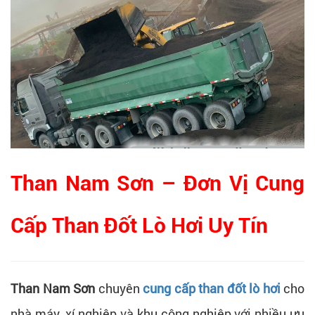
Than Nam Sơn – Đơn Vị Cung
Cấp Than Đốt Lò Hơi Uy Tín
Than Nam Sơn
chuyên
cung cấp than đốt lò hơi
cho
nhà máy, xí nghiệp và khu công nghiệp với nhiều ưu