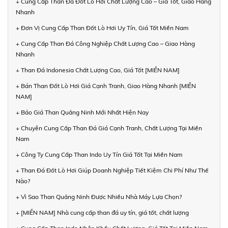
+ Cung Cấp Than Đá Đốt Lò Hơi Chất Lượng Cao – Giá Tốt, Giao Hàng
Nhanh
+ Đơn Vị Cung Cấp Than Đốt Lò Hơi Uy Tín, Giá Tốt Miền Nam
+ Cung Cấp Than Đá Công Nghiệp Chất Lượng Cao – Giao Hàng
Nhanh
+ Than Đá Indonesia Chất Lượng Cao, Giá Tốt [MIỀN NAM]
+ Bán Than Đốt Lò Hơi Giá Cạnh Tranh, Giao Hàng Nhanh [MIỀN
NAM]
+ Báo Giá Than Quảng Ninh Mới Nhất Hiện Nay
+ Chuyên Cung Cấp Than Đá Giá Cạnh Tranh, Chất Lượng Tại Miền
Nam
+ Công Ty Cung Cấp Than Indo Uy Tín Giá Tốt Tại Miền Nam
+ Than Đá Đốt Lò Hơi Giúp Doanh Nghiệp Tiết Kiệm Chi Phí Như Thế
Nào?
+ Vì Sao Than Quảng Ninh Được Nhiều Nhà Máy Lựa Chọn?
+ [MIỀN NAM] Nhà cung cấp than đá uy tín, giá tốt, chất lượng