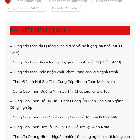
than quảng ninh
cung cấp than quảng ninh
cung cấp than đá
cung cấp than đốt lò hơi
than đá đốt lò hơi
BÀI VIẾT LIÊN QUAN
+ Cung cấp than đá Quảng Ninh giá rẻ với số lượng lớn nhỏ [MIỀN
NAM]
+ Cung cấp than đá số lượng lớn, giao nhanh, giá tốt [MIỀN NAM]
+ Cung cấp than Indo nhập khẩu chất lượng cao, giá cạnh tranh
+ Than Đốt Lò Hơi Giá Tốt - Cung Cấp Nhanh Toàn Miền Nam
+ Cung Cấp Than Quảng Ninh Uy Tín, Chất Lượng, Giá Tốt
+ Cung Cấp Than Đá Uy Tín – Chất Lượng Ổn Định Cho Mọi Ngành
Công Nghiệp
+ Cung Cấp Than Indo Chất Lượng Cao, Giá Tốt | 0932 087 568
+ Cung Cấp Than Đốt Lò Hơi Uy Tín, Giá Tốt Tại Miền Nam
+ Than đá Quảng Ninh – Nguồn nhiên liệu công nghiệp chất lượng cao