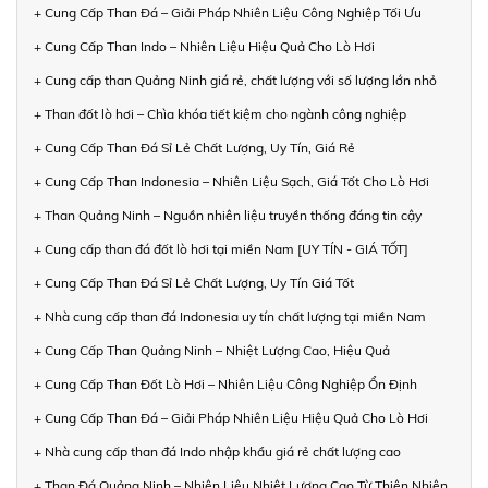
+ Cung Cấp Than Đá – Giải Pháp Nhiên Liệu Công Nghiệp Tối Ưu
+ Cung Cấp Than Indo – Nhiên Liệu Hiệu Quả Cho Lò Hơi
+ Cung cấp than Quảng Ninh giá rẻ, chất lượng với số lượng lớn nhỏ
+ Than đốt lò hơi – Chìa khóa tiết kiệm cho ngành công nghiệp
+ Cung Cấp Than Đá Sỉ Lẻ Chất Lượng, Uy Tín, Giá Rẻ
+ Cung Cấp Than Indonesia – Nhiên Liệu Sạch, Giá Tốt Cho Lò Hơi
+ Than Quảng Ninh – Nguồn nhiên liệu truyền thống đáng tin cậy
+ Cung cấp than đá đốt lò hơi tại miền Nam [UY TÍN - GIÁ TỐT]
+ Cung Cấp Than Đá Sỉ Lẻ Chất Lượng, Uy Tín Giá Tốt
+ Nhà cung cấp than đá Indonesia uy tín chất lượng tại miền Nam
+ Cung Cấp Than Quảng Ninh – Nhiệt Lượng Cao, Hiệu Quả
+ Cung Cấp Than Đốt Lò Hơi – Nhiên Liệu Công Nghiệp Ổn Định
+ Cung Cấp Than Đá – Giải Pháp Nhiên Liệu Hiệu Quả Cho Lò Hơi
+ Nhà cung cấp than đá Indo nhập khẩu giá rẻ chất lượng cao
+ Than Đá Quảng Ninh – Nhiên Liệu Nhiệt Lượng Cao Từ Thiên Nhiên