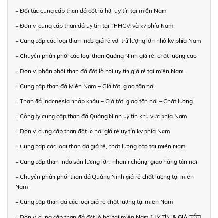
+ Đối tác cung cấp than đá đốt lò hơi uy tín tại miền Nam
+ Đơn vị cung cấp than đá uy tín tại TPHCM và kv phía Nam
+ Cung cấp các loại than Indo giá rẻ với trữ lượng lớn nhỏ kv phía Nam
+ Chuyên phân phối các loại than Quảng Ninh giá rẻ, chất lượng cao
+ Đơn vị phân phối than đá đốt lò hơi uy tín giá rẻ tại miền Nam
+ Cung cấp than đá Miền Nam – Giá tốt, giao tận nơi
+ Than đá Indonesia nhập khẩu – Giá tốt, giao tận nơi – Chất lượng
+ Công ty cung cấp than đá Quảng Ninh uy tín khu vực phía Nam
+ Đơn vị cung cấp than đốt lò hơi giá rẻ uy tín kv phía Nam
+ Cung cấp các loại than đá giá rẻ, chất lượng cao tại miền Nam
+ Cung cấp than Indo sản lượng lớn, nhanh chóng, giao hàng tận nơi
+ Chuyên phân phối than đá Quảng Ninh giá rẻ chất lượng tại miền
Nam
+ Cung cấp than đá các loại giá rẻ chất lượng tại miền Nam
+ Đơn vị cung cấp than đá đốt lò hơi tại miền Nam [UY TÍN & GIÁ TỐT]