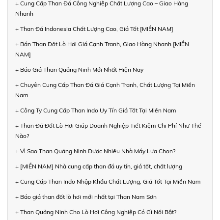
+ Cung Cấp Than Đá Công Nghiệp Chất Lượng Cao – Giao Hàng
Nhanh
+ Than Đá Indonesia Chất Lượng Cao, Giá Tốt [MIỀN NAM]
+ Bán Than Đốt Lò Hơi Giá Cạnh Tranh, Giao Hàng Nhanh [MIỀN
NAM]
+ Báo Giá Than Quảng Ninh Mới Nhất Hiện Nay
+ Chuyên Cung Cấp Than Đá Giá Cạnh Tranh, Chất Lượng Tại Miền
Nam
+ Công Ty Cung Cấp Than Indo Uy Tín Giá Tốt Tại Miền Nam
+ Than Đá Đốt Lò Hơi Giúp Doanh Nghiệp Tiết Kiệm Chi Phí Như Thế
Nào?
+ Vì Sao Than Quảng Ninh Được Nhiều Nhà Máy Lựa Chọn?
+ [MIỀN NAM] Nhà cung cấp than đá uy tín, giá tốt, chất lượng
+ Cung Cấp Than Indo Nhập Khẩu Chất Lượng, Giá Tốt Tại Miền Nam
+ Báo giá than đốt lò hơi mới nhất tại Than Nam Sơn
+ Than Quảng Ninh Cho Lò Hơi Công Nghiệp Có Gì Nổi Bật?