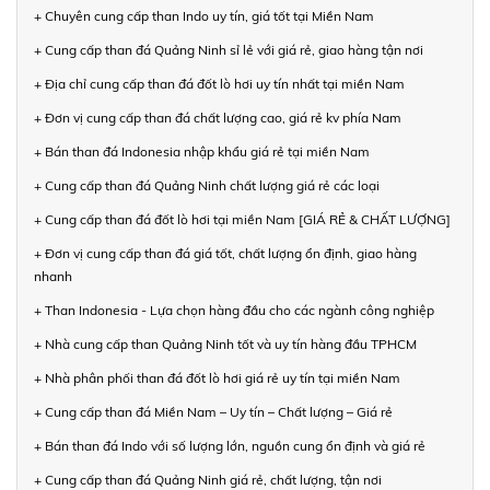
+ Chuyên cung cấp than Indo uy tín, giá tốt tại Miền Nam
+ Cung cấp than đá Quảng Ninh sỉ lẻ với giá rẻ, giao hàng tận nơi
+ Địa chỉ cung cấp than đá đốt lò hơi uy tín nhất tại miền Nam
+ Đơn vị cung cấp than đá chất lượng cao, giá rẻ kv phía Nam
+ Bán than đá Indonesia nhập khẩu giá rẻ tại miền Nam
+ Cung cấp than đá Quảng Ninh chất lượng giá rẻ các loại
+ Cung cấp than đá đốt lò hơi tại miền Nam [GIÁ RẺ & CHẤT LƯỢNG]
+ Đơn vị cung cấp than đá giá tốt, chất lượng ổn định, giao hàng
nhanh
+ Than Indonesia - Lựa chọn hàng đầu cho các ngành công nghiệp
+ Nhà cung cấp than Quảng Ninh tốt và uy tín hàng đầu TPHCM
+ Nhà phân phối than đá đốt lò hơi giá rẻ uy tín tại miền Nam
+ Cung cấp than đá Miền Nam – Uy tín – Chất lượng – Giá rẻ
+ Bán than đá Indo với số lượng lớn, nguồn cung ổn định và giá rẻ
+ Cung cấp than đá Quảng Ninh giá rẻ, chất lượng, tận nơi