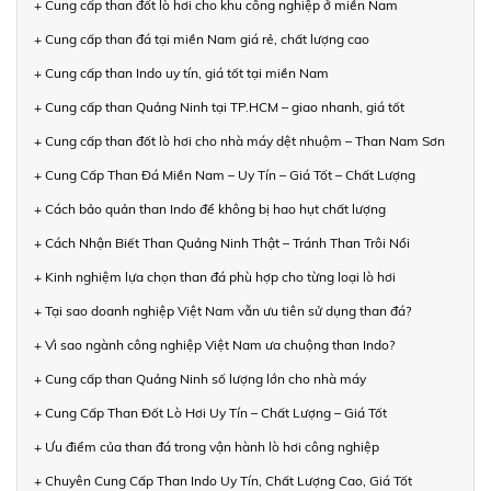
+ Cung cấp than đốt lò hơi cho khu công nghiệp ở miền Nam
+ Cung cấp than đá tại miền Nam giá rẻ, chất lượng cao
+ Cung cấp than Indo uy tín, giá tốt tại miền Nam
+ Cung cấp than Quảng Ninh tại TP.HCM – giao nhanh, giá tốt
+ Cung cấp than đốt lò hơi cho nhà máy dệt nhuộm – Than Nam Sơn
+ Cung Cấp Than Đá Miền Nam – Uy Tín – Giá Tốt – Chất Lượng
+ Cách bảo quản than Indo để không bị hao hụt chất lượng
+ Cách Nhận Biết Than Quảng Ninh Thật – Tránh Than Trôi Nổi
+ Kinh nghiệm lựa chọn than đá phù hợp cho từng loại lò hơi
+ Tại sao doanh nghiệp Việt Nam vẫn ưu tiên sử dụng than đá?
+ Vì sao ngành công nghiệp Việt Nam ưa chuộng than Indo?
+ Cung cấp than Quảng Ninh số lượng lớn cho nhà máy
+ Cung Cấp Than Đốt Lò Hơi Uy Tín – Chất Lượng – Giá Tốt
+ Ưu điểm của than đá trong vận hành lò hơi công nghiệp
+ Chuyên Cung Cấp Than Indo Uy Tín, Chất Lượng Cao, Giá Tốt