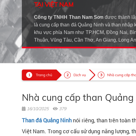
TẠI VIỆT NAM
Công ty TNHH Than Nam Sơn
được thành lậ
là cung cấp than đá Quảng Ninh và than nhập 
khu vực phía Nam như TP.HCM, Đồng Nai, Bìn
Thuận, Vũng Tàu, Cần Thơ, An Giang, Long 
Trang chủ
Dịch vụ
Nhà cung cấp tha
Nhà cung cấp than Quảng 
16/10/2025
379
Than đá Quảng Ninh
nói riêng, than trên toàn t
Việt Nam. Trong cơ cấu sử dụng năng lượng, t