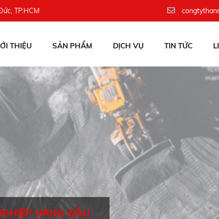
 Đức, TP.HCM
congtythan
IỚI THIỆU
SẢN PHẨM
DỊCH VỤ
TIN TỨC
L
NGHIỆP HÀNG ĐẦU