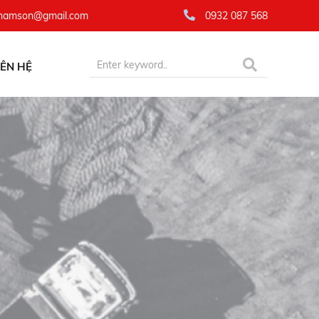
namson@gmail.com
0932 087 568
IÊN HỆ