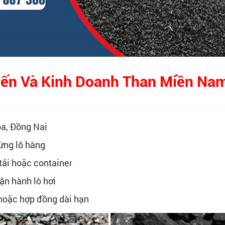
Biến Và Kinh Doanh Than Miền Na
òa, Đồng Nai
ừng lô hàng
tải hoặc container
vận hành lò hơi
hoặc hợp đồng dài hạn