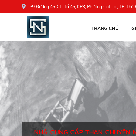
39 Đường 46-CL, Tổ 46, KP3, Phường Cát Lái, TP. Thủ
TRANG CHỦ
G
NHÀ CUNG CẤP THAN CHUYÊN 