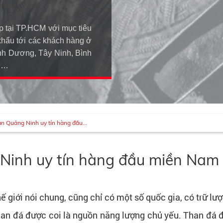
p tại TP.HCM với mục tiêu
khẩu tới các khách hàng ở
h Dương, Tây Ninh, Bình
An…
n Quảng Ninh uy tín hàng đầu...
Ninh uy tín hàng đầu miền Nam
hế giới nói chung, cũng chỉ có một số quốc gia, có trữ lư
han đá được coi là nguồn năng lượng chủ yếu. Than đá đ