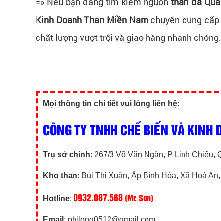
=» Nếu bạn đang tìm kiếm nguồn
than đá Quả
Kinh Doanh Than Miền Nam
chuyên cung cấp t
chất lượng vượt trội và giao hàng nhanh chóng. 
Mọi thông tin chi tiết vui lòng liên hệ
:
CÔNG TY TNHH CHẾ BIẾN VÀ KINH
Trụ sở chính
: 267/3 Võ Văn Ngân, P Linh Chiểu
Kho than
: Bùi Thị Xuân, Ấp Bình Hóa, Xã Hoá An
0932.087.568
(Mr. Sơn)
Hotline
:
Email
: philong0512@gmail.com