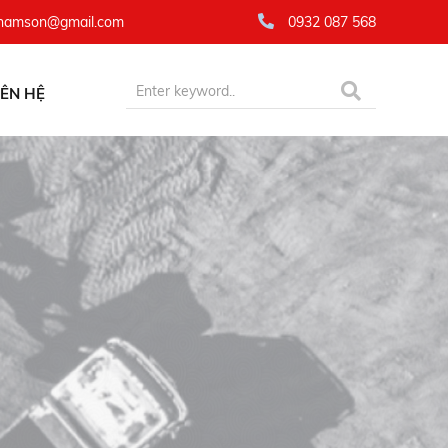
namson@gmail.com
0932 087 568
IÊN HỆ