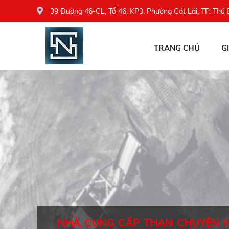
39 Đường 46-CL, Tổ 46, KP3, Phường Cát Lái, TP. Thủ
TRANG CHỦ
G
NHÀ CUNG CẤP THAN CHUYÊN 