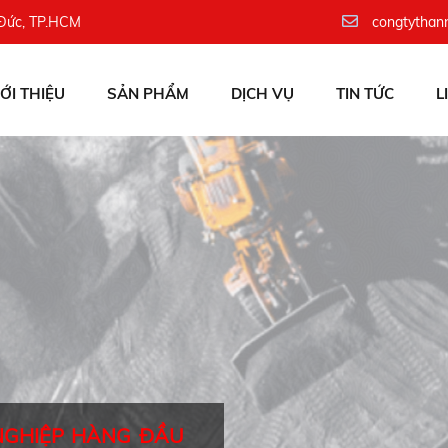
 Đức, TP.HCM
congtythan
IỚI THIỆU
SẢN PHẨM
DỊCH VỤ
TIN TỨC
L
NGHIỆP HÀNG ĐẦU