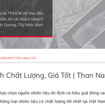
p tại TP.HCM với mục tiêu
khẩu tới các khách hàng ở
h Dương, Tây Ninh, Bình
An…
ảng Ninh Chất Lượng, Giá...
 Chất Lượng, Giá Tốt | Than N
lựa chọn nguồn nhiên liệu ổn định và hiệu quả đóng vai 
hững loại nhiên liệu có chất lượng tốt nhất tại Việt 