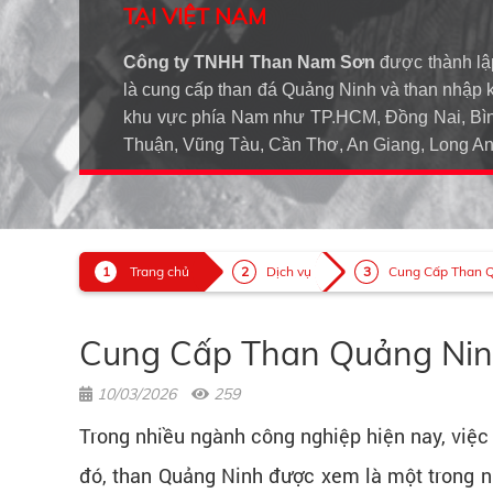
TẠI VIỆT NAM
Công ty TNHH Than Nam Sơn
được thành lậ
là cung cấp than đá Quảng Ninh và than nhập 
khu vực phía Nam như TP.HCM, Đồng Nai, Bìn
Thuận, Vũng Tàu, Cần Thơ, An Giang, Long 
Trang chủ
Dịch vụ
Cung Cấp Than Qu
Cung Cấp Than Quảng Ninh
10/03/2026
259
Trong nhiều ngành công nghiệp hiện nay, việc 
đó, than Quảng Ninh được xem là một trong n