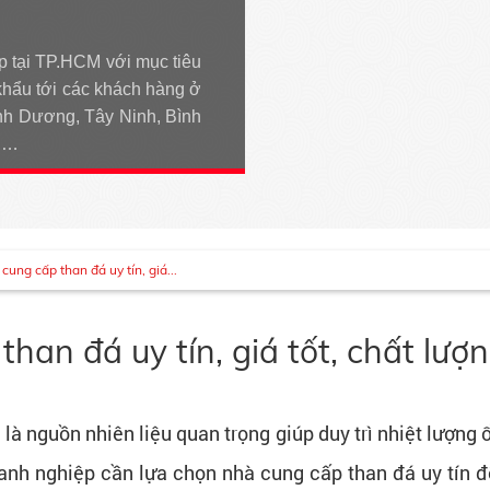
p tại TP.HCM với mục tiêu
khẩu tới các khách hàng ở
h Dương, Tây Ninh, Bình
An…
ng cấp than đá uy tín, giá...
an đá uy tín, giá tốt, chất lượ
là nguồn nhiên liệu quan trọng giúp duy trì nhiệt lượng 
anh nghiệp cần lựa chọn nhà cung cấp than đá uy tín để