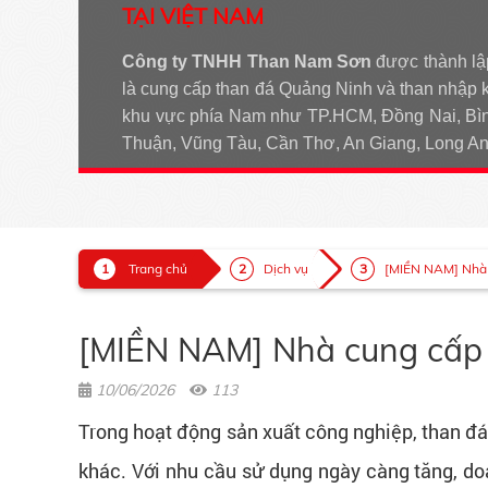
TẠI VIỆT NAM
Công ty TNHH Than Nam Sơn
được thành lậ
là cung cấp than đá Quảng Ninh và than nhập 
khu vực phía Nam như TP.HCM, Đồng Nai, Bìn
Thuận, Vũng Tàu, Cần Thơ, An Giang, Long 
Trang chủ
Dịch vụ
[MIỀN NAM] Nhà cu
[MIỀN NAM] Nhà cung cấp th
10/06/2026
113
Trong hoạt động sản xuất công nghiệp, than đá 
khác. Với nhu cầu sử dụng ngày càng tăng, do