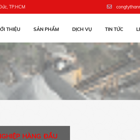
 Đức, TP.HCM
congtythan
IỚI THIỆU
SẢN PHẨM
DỊCH VỤ
TIN TỨC
L
NGHIỆP HÀNG ĐẦU