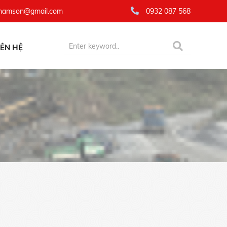
namson@gmail.com
0932 087 568
IÊN HỆ