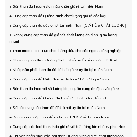
+ Bán than đá Indonesia nhập khẩu giá rẻ tại miền Nam
+ Cung cấp than đá Quảng Ninh chất lượng giá rẻ các loại
+ Cung cấp than đá đốt lò hơi tại miền Nam [GIÁ RẺ & CHẤT LƯỢNG]
+ Đơn vị cung cấp than đá giá tốt, chất lượng ổn định, giao hàng
nhanh
+ Than Indonesia - Lựa chọn hàng đầu cho các ngành công nghiệp
+ Nhà cung cấp than Quảng Ninh tốt và uy tín hàng đầu TPHCM
+ Nhà phân phối than đá đốt lò hơi giá rẻ uy tín tại miền Nam
+ Cung cấp than đá Miền Nam – Uy tín – Chất lượng – Giá rẻ
+ Bán than đá Indo với số lượng lớn, nguồn cung ổn định và giá rẻ
+ Cung cấp than đá Quảng Ninh giá rẻ, chất lượng, tận nơi
+ Đối tác cung cấp than đá đốt lò hơi uy tín tại miền Nam
+ Đơn vị cung cấp than đá uy tín tại TPHCM và kv phía Nam
+ Cung cấp các loại than Indo giá rẻ với trữ lượng lớn nhỏ kv phía Nam
+ Chuyên phân phối các loại than Quảng Ninh giá rẻ, chất lượng cao