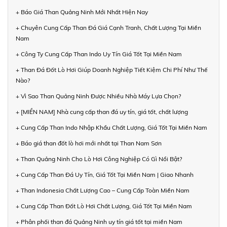
+ Báo Giá Than Quảng Ninh Mới Nhất Hiện Nay
+ Chuyên Cung Cấp Than Đá Giá Cạnh Tranh, Chất Lượng Tại Miền
Nam
+ Công Ty Cung Cấp Than Indo Uy Tín Giá Tốt Tại Miền Nam
+ Than Đá Đốt Lò Hơi Giúp Doanh Nghiệp Tiết Kiệm Chi Phí Như Thế
Nào?
+ Vì Sao Than Quảng Ninh Được Nhiều Nhà Máy Lựa Chọn?
+ [MIỀN NAM] Nhà cung cấp than đá uy tín, giá tốt, chất lượng
+ Cung Cấp Than Indo Nhập Khẩu Chất Lượng, Giá Tốt Tại Miền Nam
+ Báo giá than đốt lò hơi mới nhất tại Than Nam Sơn
+ Than Quảng Ninh Cho Lò Hơi Công Nghiệp Có Gì Nổi Bật?
+ Cung Cấp Than Đá Uy Tín, Giá Tốt Tại Miền Nam | Giao Nhanh
+ Than Indonesia Chất Lượng Cao – Cung Cấp Toàn Miền Nam
+ Cung Cấp Than Đốt Lò Hơi Chất Lượng, Giá Tốt Tại Miền Nam
+ Phân phối than đá Quảng Ninh uy tín giá tốt tại miền Nam