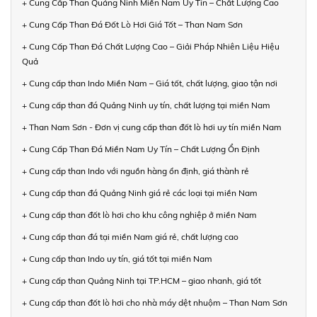
+ Cung Cấp Than Quảng Ninh Miền Nam Uy Tín – Chất Lượng Cao
+ Cung Cấp Than Đá Đốt Lò Hơi Giá Tốt – Than Nam Sơn
+ Cung Cấp Than Đá Chất Lượng Cao – Giải Pháp Nhiên Liệu Hiệu
Quả
+ Cung cấp than Indo Miền Nam – Giá tốt, chất lượng, giao tận nơi
+ Cung cấp than đá Quảng Ninh uy tín, chất lượng tại miền Nam
+ Than Nam Sơn - Đơn vị cung cấp than đốt lò hơi uy tín miền Nam
+ Cung Cấp Than Đá Miền Nam Uy Tín – Chất Lượng Ổn Định
+ Cung cấp than Indo với nguồn hàng ổn định, giá thành rẻ
+ Cung cấp than đá Quảng Ninh giá rẻ các loại tại miền Nam
+ Cung cấp than đốt lò hơi cho khu công nghiệp ở miền Nam
+ Cung cấp than đá tại miền Nam giá rẻ, chất lượng cao
+ Cung cấp than Indo uy tín, giá tốt tại miền Nam
+ Cung cấp than Quảng Ninh tại TP.HCM – giao nhanh, giá tốt
+ Cung cấp than đốt lò hơi cho nhà máy dệt nhuộm – Than Nam Sơn