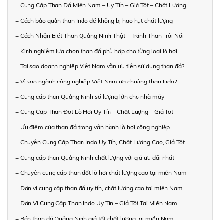
+ Cung Cấp Than Đá Miền Nam – Uy Tín – Giá Tốt – Chất Lượng
+ Cách bảo quản than Indo để không bị hao hụt chất lượng
+ Cách Nhận Biết Than Quảng Ninh Thật – Tránh Than Trôi Nổi
+ Kinh nghiệm lựa chọn than đá phù hợp cho từng loại lò hơi
+ Tại sao doanh nghiệp Việt Nam vẫn ưu tiên sử dụng than đá?
+ Vì sao ngành công nghiệp Việt Nam ưa chuộng than Indo?
+ Cung cấp than Quảng Ninh số lượng lớn cho nhà máy
+ Cung Cấp Than Đốt Lò Hơi Uy Tín – Chất Lượng – Giá Tốt
+ Ưu điểm của than đá trong vận hành lò hơi công nghiệp
+ Chuyên Cung Cấp Than Indo Uy Tín, Chất Lượng Cao, Giá Tốt
+ Cung cấp than Quảng Ninh chất lượng với giá ưu đãi nhất
+ Chuyên cung cấp than đốt lò hơi chất lượng cao tại miền Nam
+ Đơn vị cung cấp than đá uy tín, chất lượng cao tại miền Nam
+ Đơn Vị Cung Cấp Than Indo Uy Tín – Giá Tốt Tại Miền Nam
+ Bán than đá Quảng Ninh giá tốt chất lượng tại miền Nam