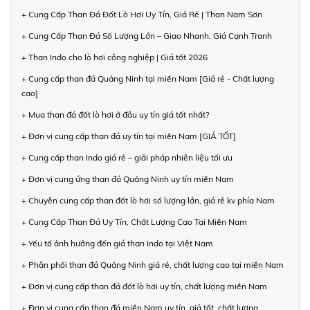
+ Cung Cấp Than Đá Đốt Lò Hơi Uy Tín, Giá Rẻ | Than Nam Sơn
+ Cung Cấp Than Đá Số Lượng Lớn – Giao Nhanh, Giá Cạnh Tranh
+ Than Indo cho lò hơi công nghiệp | Giá tốt 2026
+ Cung cấp than đá Quảng Ninh tại miền Nam [Giá rẻ - Chất lượng
cao]
+ Mua than đá đốt lò hơi ở đâu uy tín giá tốt nhất?
+ Đơn vị cung cấp than đá uy tín tại miền Nam [GIÁ TỐT]
+ Cung cấp than Indo giá rẻ – giải pháp nhiên liệu tối ưu
+ Đơn vị cung ứng than đá Quảng Ninh uy tín miền Nam
+ Chuyên cung cấp than đốt lò hơi số lượng lớn, giá rẻ kv phía Nam
+ Cung Cấp Than Đá Uy Tín, Chất Lượng Cao Tại Miền Nam
+ Yếu tố ảnh hưởng đến giá than Indo tại Việt Nam
+ Phân phối than đá Quảng Ninh giá rẻ, chất lượng cao tại miền Nam
+ Đơn vị cung cấp than đá đốt lò hơi uy tín, chất lượng miền Nam
+ Đơn vị cung cấp than đá miền Nam uy tín, giá tốt, chất lượng