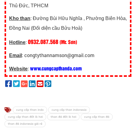
Thủ Đức, TPHCM
Kho than
: Đường Bùi Hữu Nghĩa , Phường Biên Hòa,
Đồng Nai (Đối diện cầu Bửu Hoà)
0932.087.568
(Mr. Sơn)
Hotline
:
congtythannamson@gmail.com
Email
:
www.cungcapthanda.com
Website
:
cung cấp than indo
cung cấp than indonesia
cung cấp than đốt lò hơi
than đá đốt lò hơi
cung cấp than đá
than đá indonesia giá rẻ