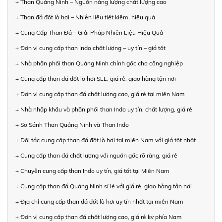
+ Than Quảng Ninh – Nguồn năng lượng chất lượng cao
+ Than đá đốt lò hơi – Nhiên liệu tiết kiệm, hiệu quả
+ Cung Cấp Than Đá – Giải Pháp Nhiên Liệu Hiệu Quả
+ Đơn vị cung cấp than Indo chất lượng – uy tín – giá tốt
+ Nhà phân phối than Quảng Ninh chính gốc cho công nghiệp
+ Cung cấp than đá đốt lò hơi SLL, giá rẻ, giao hàng tận nơi
+ Đơn vị cung cấp than đá chất lượng cao, giá rẻ tại miền Nam
+ Nhà nhập khẩu và phân phối than Indo uy tín, chất lượng, giá rẻ
+ So Sánh Than Quảng Ninh và Than Indo
+ Đối tác cung cấp than đá đốt lò hơi tại miền Nam với giá tốt nhất
+ Cung cấp than đá chất lượng với nguồn gốc rõ ràng, giá rẻ
+ Chuyên cung cấp than Indo uy tín, giá tốt tại Miền Nam
+ Cung cấp than đá Quảng Ninh sỉ lẻ với giá rẻ, giao hàng tận nơi
+ Địa chỉ cung cấp than đá đốt lò hơi uy tín nhất tại miền Nam
+ Đơn vị cung cấp than đá chất lượng cao, giá rẻ kv phía Nam