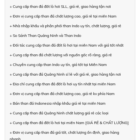
+ Cung cấp than đá đốt lò hơi SLL, giá rẻ, giao hàng tận nơi
+ Đơn vị cung cấp than đá chất lượng cao, giá rẻ tại miền Nam
+ Nhà nhập khẩu và phân phối than Indo uy tín, chất lượng, giá rẻ
+ So Sánh Than Quảng Ninh và Than Indo
+ Đối tác cung cấp than đá đốt lò hơi tại miền Nam với giá tốt nhất
+ Cung cấp than đá chất lượng với nguồn gốc rõ ràng, giá rẻ
+ Chuyên cung cấp than Indo uy tín, giá tốt tại Miền Nam
+ Cung cấp than đá Quảng Ninh sỉ lẻ với giá rẻ, giao hàng tận nơi
+ Địa chỉ cung cấp than đá đốt lò hơi uy tín nhất tại miền Nam
+ Đơn vị cung cấp than đá chất lượng cao, giá rẻ kv phía Nam
+ Bán than đá Indonesia nhập khẩu giá rẻ tại miền Nam
+ Cung cấp than đá Quảng Ninh chất lượng giá rẻ các loại
+ Cung cấp than đá đốt lò hơi tại miền Nam [GIÁ RẺ & CHẤT LƯỢNG]
+ Đơn vị cung cấp than đá giá tốt, chất lượng ổn định, giao hàng
nhanh