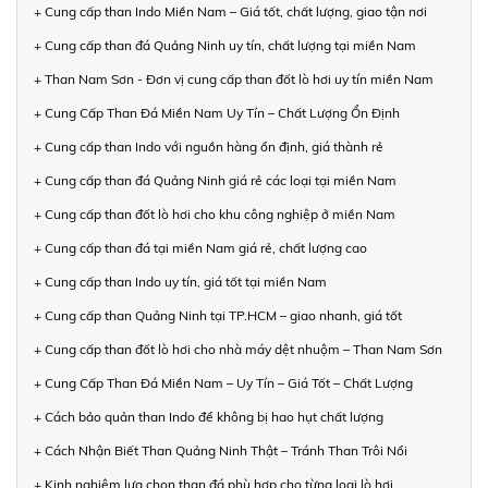
+ Cung cấp than Indo Miền Nam – Giá tốt, chất lượng, giao tận nơi
+ Cung cấp than đá Quảng Ninh uy tín, chất lượng tại miền Nam
+ Than Nam Sơn - Đơn vị cung cấp than đốt lò hơi uy tín miền Nam
+ Cung Cấp Than Đá Miền Nam Uy Tín – Chất Lượng Ổn Định
+ Cung cấp than Indo với nguồn hàng ổn định, giá thành rẻ
+ Cung cấp than đá Quảng Ninh giá rẻ các loại tại miền Nam
+ Cung cấp than đốt lò hơi cho khu công nghiệp ở miền Nam
+ Cung cấp than đá tại miền Nam giá rẻ, chất lượng cao
+ Cung cấp than Indo uy tín, giá tốt tại miền Nam
+ Cung cấp than Quảng Ninh tại TP.HCM – giao nhanh, giá tốt
+ Cung cấp than đốt lò hơi cho nhà máy dệt nhuộm – Than Nam Sơn
+ Cung Cấp Than Đá Miền Nam – Uy Tín – Giá Tốt – Chất Lượng
+ Cách bảo quản than Indo để không bị hao hụt chất lượng
+ Cách Nhận Biết Than Quảng Ninh Thật – Tránh Than Trôi Nổi
+ Kinh nghiệm lựa chọn than đá phù hợp cho từng loại lò hơi