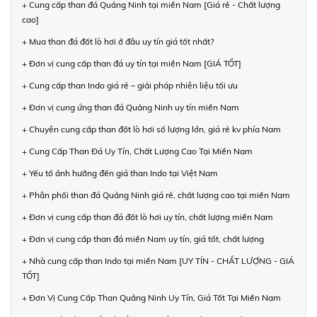
+ Cung cấp than đá Quảng Ninh tại miền Nam [Giá rẻ - Chất lượng
cao]
+ Mua than đá đốt lò hơi ở đâu uy tín giá tốt nhất?
+ Đơn vị cung cấp than đá uy tín tại miền Nam [GIÁ TỐT]
+ Cung cấp than Indo giá rẻ – giải pháp nhiên liệu tối ưu
+ Đơn vị cung ứng than đá Quảng Ninh uy tín miền Nam
+ Chuyên cung cấp than đốt lò hơi số lượng lớn, giá rẻ kv phía Nam
+ Cung Cấp Than Đá Uy Tín, Chất Lượng Cao Tại Miền Nam
+ Yếu tố ảnh hưởng đến giá than Indo tại Việt Nam
+ Phân phối than đá Quảng Ninh giá rẻ, chất lượng cao tại miền Nam
+ Đơn vị cung cấp than đá đốt lò hơi uy tín, chất lượng miền Nam
+ Đơn vị cung cấp than đá miền Nam uy tín, giá tốt, chất lượng
+ Nhà cung cấp than Indo tại miền Nam [UY TÍN - CHẤT LƯỢNG - GIÁ
TỐT]
+ Đơn Vị Cung Cấp Than Quảng Ninh Uy Tín, Giá Tốt Tại Miền Nam