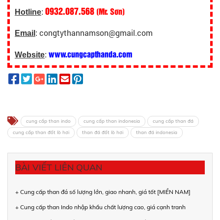
0932.087.568
(Mr. Sơn)
Hotline
:
congtythannamson@gmail.com
Email
:
www.cungcapthanda.com
Website
:
cung cấp than indo
cung cấp than indonesia
cung cấp than đá
cung cấp than đốt lò hơi
than đá đốt lò hơi
than đá indonesia
BÀI VIẾT LIÊN QUAN
+ Cung cấp than đá số lượng lớn, giao nhanh, giá tốt [MIỀN NAM]
+ Cung cấp than Indo nhập khẩu chất lượng cao, giá cạnh tranh