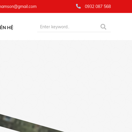
namson@gmail.com
0932 087 568
IÊN HỆ