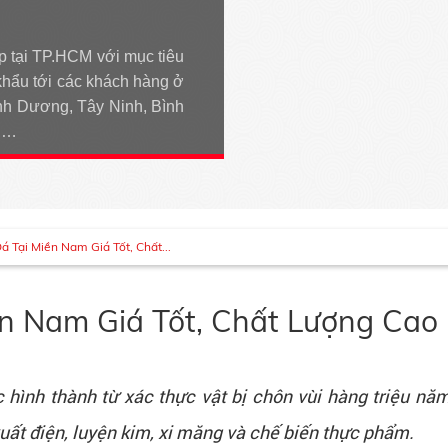
p tại TP.HCM với mục tiêu
khẩu tới các khách hàng ở
h Dương, Tây Ninh, Bình
An…
 Tại Miền Nam Giá Tốt, Chất...
n Nam Giá Tốt, Chất Lượng Cao
c hình thành từ xác thực vật bị chôn vùi hàng triệu nă
uất điện, luyện kim, xi măng và chế biến thực phẩm.