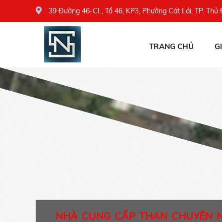
39 Đường 46-CL, Tổ 46, KP3, Phường Cát Lái, TP. Thủ
TRANG CHỦ
G
NHÀ CUNG CẤP THAN CHUYÊN 