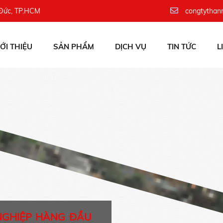
 Đức, TP.HCM
congtythan
IỚI THIỆU
SẢN PHẨM
DỊCH VỤ
TIN TỨC
L
NGHIỆP HÀNG ĐẦU