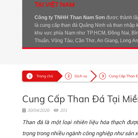
TẠI VIỆT NAM
Công ty TNHH Than Nam Sơn
được thành lậ
là cung cấp than đá Quảng Ninh và than nhập 
khu vực phía Nam như TP.HCM, Đồng Nai, Bìn
Thuận, Vũng Tàu, Cần Thơ, An Giang, Long 
Trang chủ
Dịch vụ
Cung Cấp Than Đá
Cung Cấp Than Đá Tại Miề
30/04/2026
201
Than đá là một loại nhiên liệu hóa thạch đượ
trọng trong nhiều ngành công nghiệp như sản x