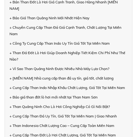
+ Bán Than Đốt Lò Hơi Giá Cạnh Tranh, Giao Hàng Nhanh [MIỀN
NAM]
+ Báo Giá Than Quảng Ninh Mới Nhất Hiện Nay
+ Chuyên Cung Cấp Than Đá Giá Cạnh Tranh, Chất Lượng Tại Miền
Nam
+ Công Ty Cung Cấp Than Indo Uy Tín Giá Tốt Tại Miền Nam
+ Than Đá Đốt Lò Hơi Giúp Doanh Nghiệp Tiết Kiệm Chi Phí Như Thế
Nào?
+ Vì Sao Than Quảng Ninh Được Nhiều Nhà Máy Lựa Chọn?
+ [MIỀN NAM] Nhà cung cấp than đá uy tín, giá tốt, chất lượng
+ Cung Cấp Than Indo Nhập Khẩu Chất Lượng, Giá Tốt Tại Miền Nam
+ Báo giá than đốt lò hơi mới nhất tại Than Nam Sơn
+ Than Quảng Ninh Cho Lò Hơi Công Nghiệp Có Gì Nổi Bật?
+ Cung Cấp Than Đá Uy Tín, Giá Tốt Tại Miền Nam | Giao Nhanh
+ Than Indonesia Chất Lượng Cao – Cung Cấp Toàn Miền Nam
+ Cung Cấp Than Đốt Lò Hơi Chất Lượng, Giá Tốt Tại Miền Nam