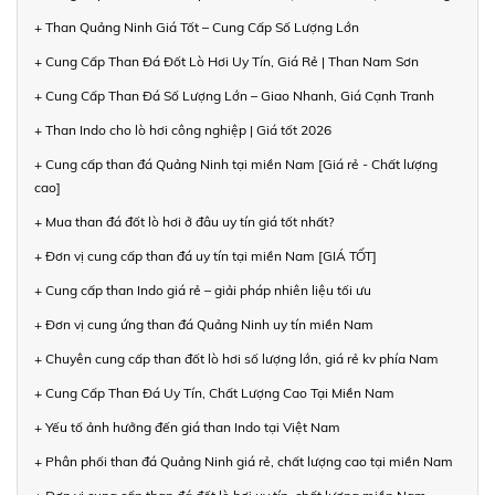
+ Than Quảng Ninh Giá Tốt – Cung Cấp Số Lượng Lớn
+ Cung Cấp Than Đá Đốt Lò Hơi Uy Tín, Giá Rẻ | Than Nam Sơn
+ Cung Cấp Than Đá Số Lượng Lớn – Giao Nhanh, Giá Cạnh Tranh
+ Than Indo cho lò hơi công nghiệp | Giá tốt 2026
+ Cung cấp than đá Quảng Ninh tại miền Nam [Giá rẻ - Chất lượng
cao]
+ Mua than đá đốt lò hơi ở đâu uy tín giá tốt nhất?
+ Đơn vị cung cấp than đá uy tín tại miền Nam [GIÁ TỐT]
+ Cung cấp than Indo giá rẻ – giải pháp nhiên liệu tối ưu
+ Đơn vị cung ứng than đá Quảng Ninh uy tín miền Nam
+ Chuyên cung cấp than đốt lò hơi số lượng lớn, giá rẻ kv phía Nam
+ Cung Cấp Than Đá Uy Tín, Chất Lượng Cao Tại Miền Nam
+ Yếu tố ảnh hưởng đến giá than Indo tại Việt Nam
+ Phân phối than đá Quảng Ninh giá rẻ, chất lượng cao tại miền Nam