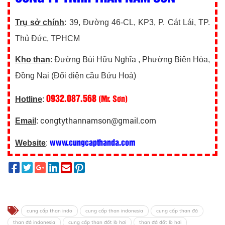
Trụ sở chính
: 39, Đường 46-CL, KP3, P. Cát Lái, TP.
Thủ Đức, TPHCM
Kho than
: Đường Bùi Hữu Nghĩa , Phường Biên Hòa,
Đồng Nai (Đối diện cầu Bửu Hoà)
0932.087.568
(Mr. Sơn)
Hotline
:
congtythannamson@gmail.com
Email
:
www.cungcapthanda.com
Website
:
cung cấp than indo
cung cấp than indonesia
cung cấp than đá
than đá indonesia
cung cấp than đốt lò hơi
than đá đốt lò hơi