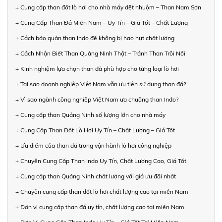
+ Cung cấp than đốt lò hơi cho nhà máy dệt nhuộm – Than Nam Sơn
+ Cung Cấp Than Đá Miền Nam – Uy Tín – Giá Tốt – Chất Lượng
+ Cách bảo quản than Indo để không bị hao hụt chất lượng
+ Cách Nhận Biết Than Quảng Ninh Thật – Tránh Than Trôi Nổi
+ Kinh nghiệm lựa chọn than đá phù hợp cho từng loại lò hơi
+ Tại sao doanh nghiệp Việt Nam vẫn ưu tiên sử dụng than đá?
+ Vì sao ngành công nghiệp Việt Nam ưa chuộng than Indo?
+ Cung cấp than Quảng Ninh số lượng lớn cho nhà máy
+ Cung Cấp Than Đốt Lò Hơi Uy Tín – Chất Lượng – Giá Tốt
+ Ưu điểm của than đá trong vận hành lò hơi công nghiệp
+ Chuyên Cung Cấp Than Indo Uy Tín, Chất Lượng Cao, Giá Tốt
+ Cung cấp than Quảng Ninh chất lượng với giá ưu đãi nhất
+ Chuyên cung cấp than đốt lò hơi chất lượng cao tại miền Nam
+ Đơn vị cung cấp than đá uy tín, chất lượng cao tại miền Nam