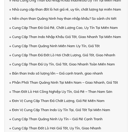
+ Nhà Cung Ứng Than Đá Nhập Khẩu Indonesia Uy Tín Tại Miền Nam
+ Nhà cung cấp than đốt lò hơi giá rẻ, uy tín, chất lượng tại miền Nam
+ Nên chọn than Quảng Ninh hay than nhập khẩu? So sánh chi tiết
+ Cung Cấp Than Đá Giá Rẻ, Chất Lượng Cao, Uy Tín Tại Miền Nam
+ Cung Cấp Than Indo Nhập Khẩu Giá Tốt, Giao Nhanh Tại Miền Nam
+ Cung Cấp Than Quảng Ninh Miền Nam Uy Tín, Giá Tốt
+ Cung Cấp Than Đá Đốt Lò Hơi Chất Lượng, Giá Tốt, Giao Nhanh
+ Cung Cấp Than Đá Uy Tín, Giá Tốt, Giao Nhanh Toàn Miền Nam
+ Bán than Indo số lượng lớn – Giá cạnh tranh, giao nhanh
+ Phân Phối Than Quảng Ninh Tại Miền Nam – Giao Nhanh, Giá Tốt
+ Than Đốt Lò Hơi Công Nghiệp Uy Tín, Giá Rẻ – Than Nam Sơn
+ Đơn Vị Cung Cấp Than Đá Chất Lượng, Giá Rẻ Miền Nam
+ Đơn Vị Cung Cấp Than Indo Uy Tín Tại, Giá Tốt Tại Miền Nam
+ Cung Cấp Than Quảng Ninh Uy Tín – Giá Rẻ Cạnh Tranh
+ Cung Cấp Than Đốt Lò Hơi Giá Tốt, Uy Tín, Giao Nhanh