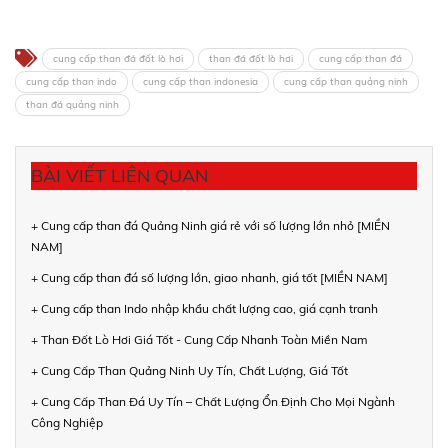
cung cấp than đá đốt lò hơi
than đá đốt lò hơi
cung cấp than đá
cung cấp than indo
cung cấp than indonesia
cung cấp than quảng ninh
than đá quảng ninh
BÀI VIẾT LIÊN QUAN
+ Cung cấp than đá Quảng Ninh giá rẻ với số lượng lớn nhỏ [MIỀN
NAM]
+ Cung cấp than đá số lượng lớn, giao nhanh, giá tốt [MIỀN NAM]
+ Cung cấp than Indo nhập khẩu chất lượng cao, giá cạnh tranh
+ Than Đốt Lò Hơi Giá Tốt - Cung Cấp Nhanh Toàn Miền Nam
+ Cung Cấp Than Quảng Ninh Uy Tín, Chất Lượng, Giá Tốt
+ Cung Cấp Than Đá Uy Tín – Chất Lượng Ổn Định Cho Mọi Ngành
Công Nghiệp