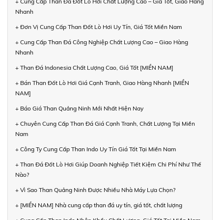
+ Cung Cấp Than Đá Đốt Lò Hơi Chất Lượng Cao – Giá Tốt, Giao Hàng
Nhanh
+ Đơn Vị Cung Cấp Than Đốt Lò Hơi Uy Tín, Giá Tốt Miền Nam
+ Cung Cấp Than Đá Công Nghiệp Chất Lượng Cao – Giao Hàng
Nhanh
+ Than Đá Indonesia Chất Lượng Cao, Giá Tốt [MIỀN NAM]
+ Bán Than Đốt Lò Hơi Giá Cạnh Tranh, Giao Hàng Nhanh [MIỀN
NAM]
+ Báo Giá Than Quảng Ninh Mới Nhất Hiện Nay
+ Chuyên Cung Cấp Than Đá Giá Cạnh Tranh, Chất Lượng Tại Miền
Nam
+ Công Ty Cung Cấp Than Indo Uy Tín Giá Tốt Tại Miền Nam
+ Than Đá Đốt Lò Hơi Giúp Doanh Nghiệp Tiết Kiệm Chi Phí Như Thế
Nào?
+ Vì Sao Than Quảng Ninh Được Nhiều Nhà Máy Lựa Chọn?
+ [MIỀN NAM] Nhà cung cấp than đá uy tín, giá tốt, chất lượng