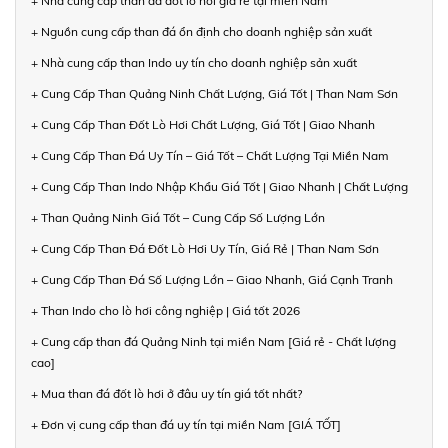
+ Nhà cung cấp than đá đốt lò hơi giá rẻ tại miền Nam
+ Nguồn cung cấp than đá ổn định cho doanh nghiệp sản xuất
+ Nhà cung cấp than Indo uy tín cho doanh nghiệp sản xuất
+ Cung Cấp Than Quảng Ninh Chất Lượng, Giá Tốt | Than Nam Sơn
+ Cung Cấp Than Đốt Lò Hơi Chất Lượng, Giá Tốt | Giao Nhanh
+ Cung Cấp Than Đá Uy Tín – Giá Tốt – Chất Lượng Tại Miền Nam
+ Cung Cấp Than Indo Nhập Khẩu Giá Tốt | Giao Nhanh | Chất Lượng
+ Than Quảng Ninh Giá Tốt – Cung Cấp Số Lượng Lớn
+ Cung Cấp Than Đá Đốt Lò Hơi Uy Tín, Giá Rẻ | Than Nam Sơn
+ Cung Cấp Than Đá Số Lượng Lớn – Giao Nhanh, Giá Cạnh Tranh
+ Than Indo cho lò hơi công nghiệp | Giá tốt 2026
+ Cung cấp than đá Quảng Ninh tại miền Nam [Giá rẻ - Chất lượng
cao]
+ Mua than đá đốt lò hơi ở đâu uy tín giá tốt nhất?
+ Đơn vị cung cấp than đá uy tín tại miền Nam [GIÁ TỐT]