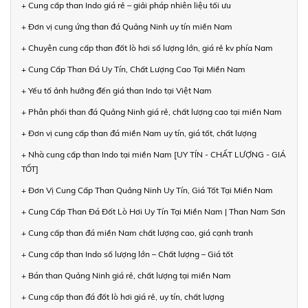
+ Cung cấp than Indo giá rẻ – giải pháp nhiên liệu tối ưu
+ Đơn vị cung ứng than đá Quảng Ninh uy tín miền Nam
+ Chuyên cung cấp than đốt lò hơi số lượng lớn, giá rẻ kv phía Nam
+ Cung Cấp Than Đá Uy Tín, Chất Lượng Cao Tại Miền Nam
+ Yếu tố ảnh hưởng đến giá than Indo tại Việt Nam
+ Phân phối than đá Quảng Ninh giá rẻ, chất lượng cao tại miền Nam
+ Đơn vị cung cấp than đá miền Nam uy tín, giá tốt, chất lượng
+ Nhà cung cấp than Indo tại miền Nam [UY TÍN - CHẤT LƯỢNG - GIÁ
TỐT]
+ Đơn Vị Cung Cấp Than Quảng Ninh Uy Tín, Giá Tốt Tại Miền Nam
+ Cung Cấp Than Đá Đốt Lò Hơi Uy Tín Tại Miền Nam | Than Nam Sơn
+ Cung cấp than đá miền Nam chất lượng cao, giá cạnh tranh
+ Cung cấp than Indo số lượng lớn – Chất lượng – Giá tốt
+ Bán than Quảng Ninh giá rẻ, chất lượng tại miền Nam
+ Cung cấp than đá đốt lò hơi giá rẻ, uy tín, chất lượng