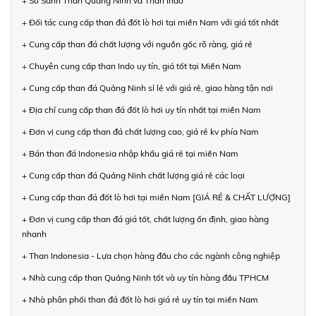
+ So Sánh Than Quảng Ninh và Than Indo
+ Đối tác cung cấp than đá đốt lò hơi tại miền Nam với giá tốt nhất
+ Cung cấp than đá chất lượng với nguồn gốc rõ ràng, giá rẻ
+ Chuyên cung cấp than Indo uy tín, giá tốt tại Miền Nam
+ Cung cấp than đá Quảng Ninh sỉ lẻ với giá rẻ, giao hàng tận nơi
+ Địa chỉ cung cấp than đá đốt lò hơi uy tín nhất tại miền Nam
+ Đơn vị cung cấp than đá chất lượng cao, giá rẻ kv phía Nam
+ Bán than đá Indonesia nhập khẩu giá rẻ tại miền Nam
+ Cung cấp than đá Quảng Ninh chất lượng giá rẻ các loại
+ Cung cấp than đá đốt lò hơi tại miền Nam [GIÁ RẺ & CHẤT LƯỢNG]
+ Đơn vị cung cấp than đá giá tốt, chất lượng ổn định, giao hàng
nhanh
+ Than Indonesia - Lựa chọn hàng đầu cho các ngành công nghiệp
+ Nhà cung cấp than Quảng Ninh tốt và uy tín hàng đầu TPHCM
+ Nhà phân phối than đá đốt lò hơi giá rẻ uy tín tại miền Nam