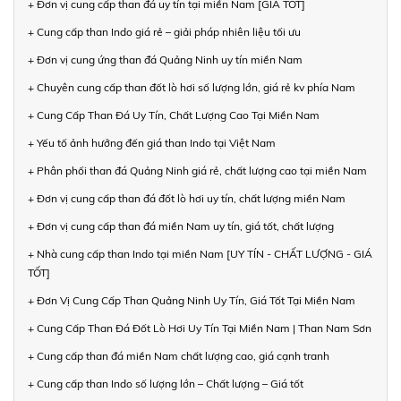
+ Đơn vị cung cấp than đá uy tín tại miền Nam [GIÁ TỐT]
+ Cung cấp than Indo giá rẻ – giải pháp nhiên liệu tối ưu
+ Đơn vị cung ứng than đá Quảng Ninh uy tín miền Nam
+ Chuyên cung cấp than đốt lò hơi số lượng lớn, giá rẻ kv phía Nam
+ Cung Cấp Than Đá Uy Tín, Chất Lượng Cao Tại Miền Nam
+ Yếu tố ảnh hưởng đến giá than Indo tại Việt Nam
+ Phân phối than đá Quảng Ninh giá rẻ, chất lượng cao tại miền Nam
+ Đơn vị cung cấp than đá đốt lò hơi uy tín, chất lượng miền Nam
+ Đơn vị cung cấp than đá miền Nam uy tín, giá tốt, chất lượng
+ Nhà cung cấp than Indo tại miền Nam [UY TÍN - CHẤT LƯỢNG - GIÁ
TỐT]
+ Đơn Vị Cung Cấp Than Quảng Ninh Uy Tín, Giá Tốt Tại Miền Nam
+ Cung Cấp Than Đá Đốt Lò Hơi Uy Tín Tại Miền Nam | Than Nam Sơn
+ Cung cấp than đá miền Nam chất lượng cao, giá cạnh tranh
+ Cung cấp than Indo số lượng lớn – Chất lượng – Giá tốt