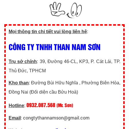
Mọi thông tin chi tiết vui lòng liên hệ
:
CÔNG TY TNHH THAN NAM SƠN
Trụ sở chính
: 39, Đường 46-CL, KP3, P. Cát Lái, TP.
Thủ Đức, TPHCM
Kho than
: Đường Bùi Hữu Nghĩa , Phường Biên Hòa,
Đồng Nai (Đối diện cầu Bửu Hoà)
0932.087.568
(Mr. Sơn)
Hotline
:
congtythannamson@gmail.com
Email
: