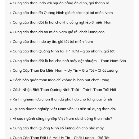
+ Cung cấp than Indo với nguồn hàng ổn định, giá thành rẻ
+ Cung cấp than đá Quảng Ninh giá rẻ các loại tại miền Nam
+ Cung cấp than đốt lò hơi cho khu công nghiệp ở miền Nam
+ Cung cấp than đá tại miền Nam giá rẻ, chất lượng cao
+ Cung cấp than Indo uy tín, giá tốt tại miền Nam
+ Cung cấp than Quảng Ninh tại TP.HCM – giao nhanh, giá tốt
+ Cung cấp than đốt lò hơi cho nhà máy dệt nhuộm – Than Nam Sơn
+ Cung Cấp Than Đá Miền Nam – Uy Tín – Giá Tốt – Chất Lượng
+ Cách bảo quản than Indo để không bị hao hụt chất lượng
+ Cách Nhận Biết Than Quảng Ninh Thật – Tránh Than Trôi Nổi
+ Kinh nghiệm lựa chọn than đá phù hợp cho từng loại lò hơi
+ Tại sao doanh nghiệp Việt Nam vẫn ưu tiên sử dụng than đá?
+ Vì sao ngành công nghiệp Việt Nam ưa chuộng than Indo?
+ Cung cấp than Quảng Ninh số lượng lớn cho nhà máy
+ Cung Cấp Than Đốt Lò Hơi Uy Tín – Chất Lượng – Giá Tốt