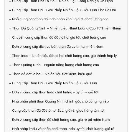
+ Cung Cấp Than Đốt Lò Hơi – Nhiên Liệu Công Nghiệp Ổn Định
+ Cung Cấp Than Đá – Giải Pháp Nhiên Liệu Hiệu Quả Cho Lò Hơi
+ Nhà cung cấp than đá Indo nhập khẩu giá rẻ chất lượng cao
+ Than Đá Quảng Ninh – Nhiên Liệu Nhiệt Lượng Cao Từ Thiên Nhiên
+ Chuyên cung cấp than đá đốt lò hơi giá tốt, chất lượng cao
+ Đơn vị cung cấp dịch vụ bán than đá uy tín tại miền Nam
+ Than Indo – Nhiên liệu đốt lò hơi chất lượng cao, giá thành hợp lý
+ Than Quảng Ninh – Nguồn năng lượng chất lượng cao
+ Than đá đốt lò hơi – Nhiên liệu tiết kiệm, hiệu quả
+ Cung Cấp Than Đá – Giải Pháp Nhiên Liệu Hiệu Quả
+ Đơn vị cung cấp than Indo chất lượng – uy tín – giá tốt
+ Nhà phân phối than Quảng Ninh chính gốc cho công nghiệp
+ Cung cấp than đá đốt lò hơi SLL, giá rẻ, giao hàng tận nơi
+ Đơn vị cung cấp than đá chất lượng cao, giá rẻ tại miền Nam
+ Nhà nhập khẩu và phân phối than Indo uy tín, chất lượng, giá rẻ