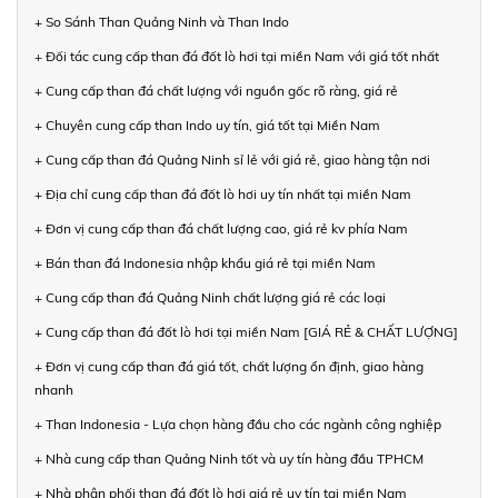
+ So Sánh Than Quảng Ninh và Than Indo
+ Đối tác cung cấp than đá đốt lò hơi tại miền Nam với giá tốt nhất
+ Cung cấp than đá chất lượng với nguồn gốc rõ ràng, giá rẻ
+ Chuyên cung cấp than Indo uy tín, giá tốt tại Miền Nam
+ Cung cấp than đá Quảng Ninh sỉ lẻ với giá rẻ, giao hàng tận nơi
+ Địa chỉ cung cấp than đá đốt lò hơi uy tín nhất tại miền Nam
+ Đơn vị cung cấp than đá chất lượng cao, giá rẻ kv phía Nam
+ Bán than đá Indonesia nhập khẩu giá rẻ tại miền Nam
+ Cung cấp than đá Quảng Ninh chất lượng giá rẻ các loại
+ Cung cấp than đá đốt lò hơi tại miền Nam [GIÁ RẺ & CHẤT LƯỢNG]
+ Đơn vị cung cấp than đá giá tốt, chất lượng ổn định, giao hàng
nhanh
+ Than Indonesia - Lựa chọn hàng đầu cho các ngành công nghiệp
+ Nhà cung cấp than Quảng Ninh tốt và uy tín hàng đầu TPHCM
+ Nhà phân phối than đá đốt lò hơi giá rẻ uy tín tại miền Nam