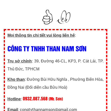
Mọi thông tin chi tiết vui lòng liên hệ
:
CÔNG TY TNHH THAN NAM SƠN
Trụ sở chính
: 39, Đường 46-CL, KP3, P. Cát Lái, TP.
Thủ Đức, TPHCM
Kho than
: Đường Bùi Hữu Nghĩa , Phường Biên Hòa,
Đồng Nai (Đối diện cầu Bửu Hoà)
0932.087.568
(Mr. Sơn)
Hotline
:
congtythannamson@gmail.com
Email
: