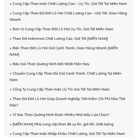
+ Cung Cấp Than Indo Chất Lượng Cao – Uy Tín, Giá Tốt Tại Miền Nam
+ Cung Cấp Than Đá Đốt Lò Hơi Chất Lượng Cao – Giá Tốt, Giao Hàng
Nhanh
+ Đơn Vị Cung Cấp Than Đốt Lò Hơi Uy Tín, Giá Tốt Miền Nam
+ Than Đá Indonesia Chất Lượng Cao, Giá Tốt [MIỀN NAM]
+ Bán Than Đốt Lò Hơi Giá Cạnh Tranh, Giao Hàng Nhanh [MIỀN
NAM]
+ Báo Giá Than Quảng Ninh Mới Nhất Hiện Nay
+ Chuyên Cung Cấp Than Đá Giá Cạnh Tranh, Chất Lượng Tại Miền
Nam
+ Công Ty Cung Cấp Than Indo Uy Tín Giá Tốt Tại Miền Nam
+ Than Đá Đốt Lò Hơi Giúp Doanh Nghiệp Tiết Kiệm Chi Phí Như Thế
Nào?
+ Vì Sao Than Quảng Ninh Được Nhiều Nhà Máy Lựa Chọn?
+ [MIỀN NAM] Nhà cung cấp than đá uy tín, giá tốt, chất lượng
+ Cung Cấp Than Indo Nhập Khẩu Chất Lượng, Giá Tốt Tại Miền Nam