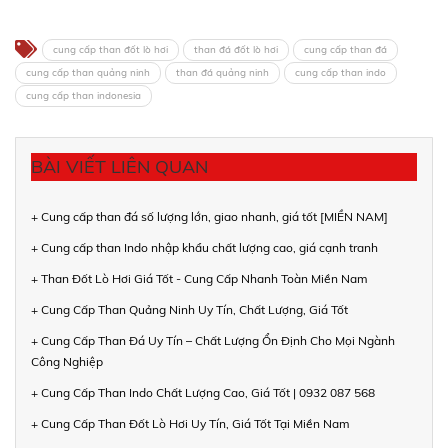
cung cấp than đốt lò hơi
than đá đốt lò hơi
cung cấp than đá
cung cấp than quảng ninh
than đá quảng ninh
cung cấp than indo
cung cấp than indonesia
BÀI VIẾT LIÊN QUAN
+ Cung cấp than đá số lượng lớn, giao nhanh, giá tốt [MIỀN NAM]
+ Cung cấp than Indo nhập khẩu chất lượng cao, giá cạnh tranh
+ Than Đốt Lò Hơi Giá Tốt - Cung Cấp Nhanh Toàn Miền Nam
+ Cung Cấp Than Quảng Ninh Uy Tín, Chất Lượng, Giá Tốt
+ Cung Cấp Than Đá Uy Tín – Chất Lượng Ổn Định Cho Mọi Ngành
Công Nghiệp
+ Cung Cấp Than Indo Chất Lượng Cao, Giá Tốt | 0932 087 568
+ Cung Cấp Than Đốt Lò Hơi Uy Tín, Giá Tốt Tại Miền Nam