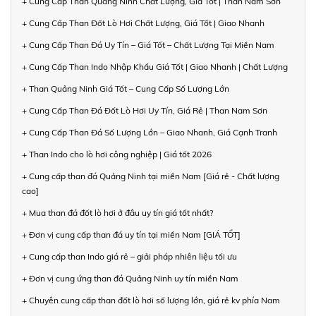
+ Cung Cấp Than Quảng Ninh Chất Lượng, Giá Tốt | Than Nam Sơn
+ Cung Cấp Than Đốt Lò Hơi Chất Lượng, Giá Tốt | Giao Nhanh
+ Cung Cấp Than Đá Uy Tín – Giá Tốt – Chất Lượng Tại Miền Nam
+ Cung Cấp Than Indo Nhập Khẩu Giá Tốt | Giao Nhanh | Chất Lượng
+ Than Quảng Ninh Giá Tốt – Cung Cấp Số Lượng Lớn
+ Cung Cấp Than Đá Đốt Lò Hơi Uy Tín, Giá Rẻ | Than Nam Sơn
+ Cung Cấp Than Đá Số Lượng Lớn – Giao Nhanh, Giá Cạnh Tranh
+ Than Indo cho lò hơi công nghiệp | Giá tốt 2026
+ Cung cấp than đá Quảng Ninh tại miền Nam [Giá rẻ - Chất lượng
cao]
+ Mua than đá đốt lò hơi ở đâu uy tín giá tốt nhất?
+ Đơn vị cung cấp than đá uy tín tại miền Nam [GIÁ TỐT]
+ Cung cấp than Indo giá rẻ – giải pháp nhiên liệu tối ưu
+ Đơn vị cung ứng than đá Quảng Ninh uy tín miền Nam
+ Chuyên cung cấp than đốt lò hơi số lượng lớn, giá rẻ kv phía Nam