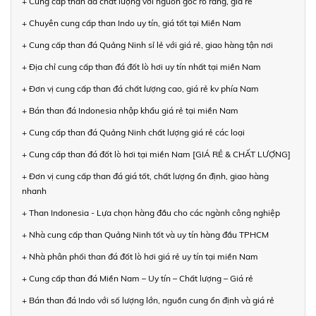
+ Cung cấp than đá chất lượng với nguồn gốc rõ ràng, giá rẻ
+ Chuyên cung cấp than Indo uy tín, giá tốt tại Miền Nam
+ Cung cấp than đá Quảng Ninh sỉ lẻ với giá rẻ, giao hàng tận nơi
+ Địa chỉ cung cấp than đá đốt lò hơi uy tín nhất tại miền Nam
+ Đơn vị cung cấp than đá chất lượng cao, giá rẻ kv phía Nam
+ Bán than đá Indonesia nhập khẩu giá rẻ tại miền Nam
+ Cung cấp than đá Quảng Ninh chất lượng giá rẻ các loại
+ Cung cấp than đá đốt lò hơi tại miền Nam [GIÁ RẺ & CHẤT LƯỢNG]
+ Đơn vị cung cấp than đá giá tốt, chất lượng ổn định, giao hàng
nhanh
+ Than Indonesia - Lựa chọn hàng đầu cho các ngành công nghiệp
+ Nhà cung cấp than Quảng Ninh tốt và uy tín hàng đầu TPHCM
+ Nhà phân phối than đá đốt lò hơi giá rẻ uy tín tại miền Nam
+ Cung cấp than đá Miền Nam – Uy tín – Chất lượng – Giá rẻ
+ Bán than đá Indo với số lượng lớn, nguồn cung ổn định và giá rẻ