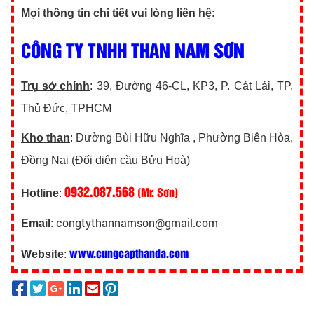
Mọi thông tin chi tiết vui lòng liên hệ
:
CÔNG TY TNHH THAN NAM SƠN
Trụ sở chính
: 39, Đường 46-CL, KP3, P. Cát Lái, TP.
Thủ Đức, TPHCM
Kho than
: Đường Bùi Hữu Nghĩa , Phường Biên Hòa,
Đồng Nai (Đối diện cầu Bửu Hoà)
0932.087.568
(Mr. Sơn)
Hotline
:
congtythannamson@gmail.com
Email
:
www.cungcapthanda.com
Website
: