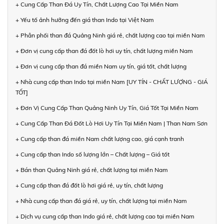
+ Cung Cấp Than Đá Uy Tín, Chất Lượng Cao Tại Miền Nam
+ Yếu tố ảnh hưởng đến giá than Indo tại Việt Nam
+ Phân phối than đá Quảng Ninh giá rẻ, chất lượng cao tại miền Nam
+ Đơn vị cung cấp than đá đốt lò hơi uy tín, chất lượng miền Nam
+ Đơn vị cung cấp than đá miền Nam uy tín, giá tốt, chất lượng
+ Nhà cung cấp than Indo tại miền Nam [UY TÍN - CHẤT LƯỢNG - GIÁ
TỐT]
+ Đơn Vị Cung Cấp Than Quảng Ninh Uy Tín, Giá Tốt Tại Miền Nam
+ Cung Cấp Than Đá Đốt Lò Hơi Uy Tín Tại Miền Nam | Than Nam Sơn
+ Cung cấp than đá miền Nam chất lượng cao, giá cạnh tranh
+ Cung cấp than Indo số lượng lớn – Chất lượng – Giá tốt
+ Bán than Quảng Ninh giá rẻ, chất lượng tại miền Nam
+ Cung cấp than đá đốt lò hơi giá rẻ, uy tín, chất lượng
+ Nhà cung cấp than đá giá rẻ, uy tín, chất lượng tại miền Nam
+ Dịch vụ cung cấp than Indo giá rẻ, chất lượng cao tại miền Nam