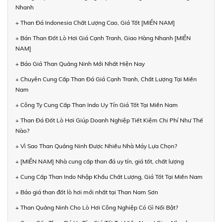
Nhanh
+ Than Đá Indonesia Chất Lượng Cao, Giá Tốt [MIỀN NAM]
+ Bán Than Đốt Lò Hơi Giá Cạnh Tranh, Giao Hàng Nhanh [MIỀN
NAM]
+ Báo Giá Than Quảng Ninh Mới Nhất Hiện Nay
+ Chuyên Cung Cấp Than Đá Giá Cạnh Tranh, Chất Lượng Tại Miền
Nam
+ Công Ty Cung Cấp Than Indo Uy Tín Giá Tốt Tại Miền Nam
+ Than Đá Đốt Lò Hơi Giúp Doanh Nghiệp Tiết Kiệm Chi Phí Như Thế
Nào?
+ Vì Sao Than Quảng Ninh Được Nhiều Nhà Máy Lựa Chọn?
+ [MIỀN NAM] Nhà cung cấp than đá uy tín, giá tốt, chất lượng
+ Cung Cấp Than Indo Nhập Khẩu Chất Lượng, Giá Tốt Tại Miền Nam
+ Báo giá than đốt lò hơi mới nhất tại Than Nam Sơn
+ Than Quảng Ninh Cho Lò Hơi Công Nghiệp Có Gì Nổi Bật?