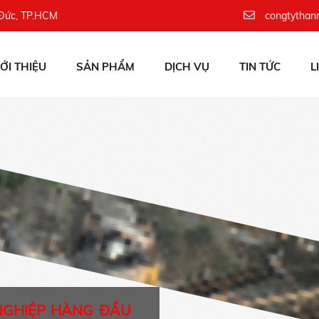
 Đức, TP.HCM
congtythan
IỚI THIỆU
SẢN PHẨM
DỊCH VỤ
TIN TỨC
L
NGHIỆP HÀNG ĐẦU