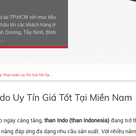
p tại TP.HCM với mục tiêu
khẩu tới các khách hàng ở
h Dương, Tây Ninh, Bình
An…
Than Indo Uy Tín Giá Tốt Tại...
o Uy Tín Giá Tốt Tại Miền Nam
ệp ngày càng tăng,
than Indo (than Indonesia)
đang trở t
hả năng đáp ứng đa dạng nhu cầu sản xuất. Với nhiều năm