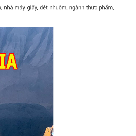
, n
hà máy giấy, dệt nhuộm, n
gành thực phẩm,