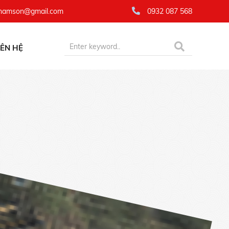
namson@gmail.com
0932 087 568
IÊN HỆ