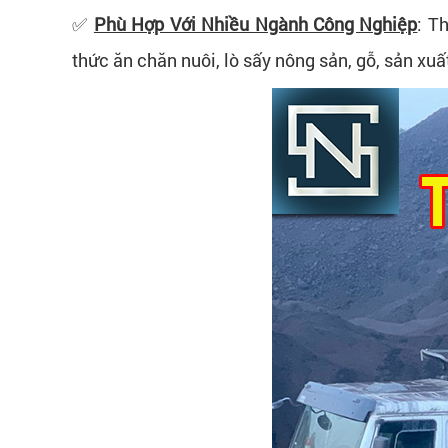
✅
Phù Hợp Với Nhiều Ngành Công Nghiệp
: T
thức ăn chăn nuôi, l
ò sấy nông sản, gỗ, s
ản xuấ