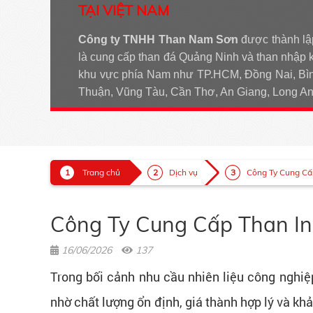
TẠI VIỆT NAM
Công ty TNHH Than Nam Sơn
được thành lậ
là cung cấp than đá Quảng Ninh và than nhập 
khu vực phía Nam như TP.HCM, Đồng Nai, Bìn
Thuận, Vũng Tàu, Cần Thơ, An Giang, Long 
Trang chủ
Dịch vụ
Công Ty Cung Cấp 
Công Ty Cung Cấp Than Ind
16/06/2026
137
Trong bối cảnh nhu cầu nhiên liệu công nghi
nhờ chất lượng ổn định, giá thành hợp lý và k