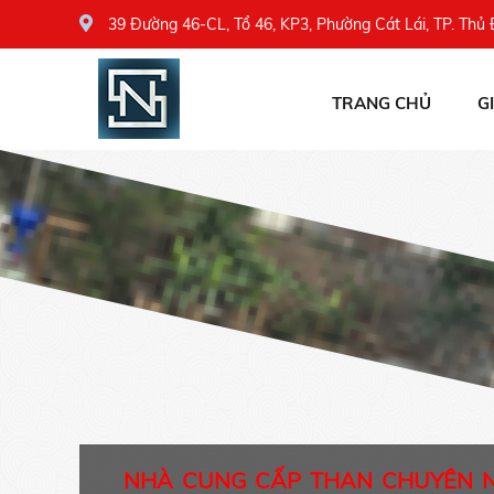
39 Đường 46-CL, Tổ 46, KP3, Phường Cát Lái, TP. Thủ
TRANG CHỦ
G
NHÀ CUNG CẤP THAN CHUYÊN 